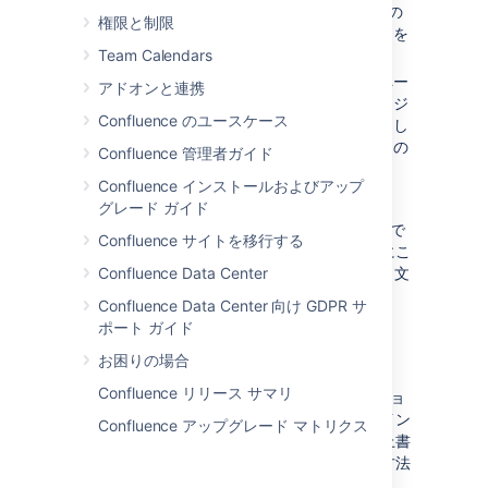
タイトル
重複
の処理方法 (新しいページの
権限と制限
名前を変更するか、または既存のページを
Team Calendars
置き換える) を選択します。
ファイルの見出しスタイルに応じて、ペー
アドオンと連携
ジの作成を単一ページにするか複数ページ
Confluence のユースケース
にするかを選択します（ファイルに見出し
スタイルが含まれている場合にのみ、この
Confluence 管理者ガイド
オプションが使用可能です）。
Confluence インストールおよびアップ
Click
Import
.
グレード ガイド
アップロードが完了すると、Word 文書の内容で
Confluence サイトを移行する
ページが作成されます。その後は、通常通りにこ
のページを表示し、編集できます。元の Word 文
Confluence Data Center
書とこのページの間には連携がありません。
Confluence Data Center 向け GDPR サ
ポート ガイド
インポート オプション
お困りの場合
Confluence リリース サマリ
Word 文書のインポートにはいくつかのオプショ
ンがあり、これによってページの作成方法、イン
Confluence アップグレード マトリクス
ポートによってスペース内の既存のページを上書
きするかどうか、ページ名の重複を処理する方法
などを制御できます。