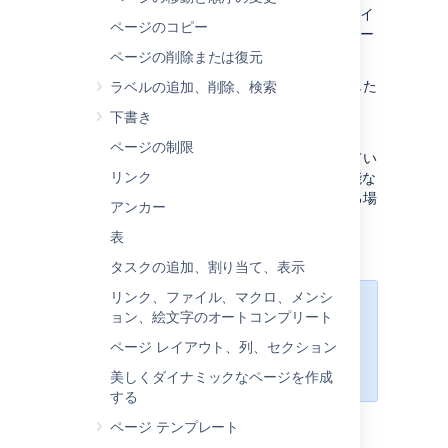
Office コネクターを使用すると、Word 文書をイ
ページのコピー
ンポートして、コンテンツから Confluence ペー
ジを 1 つ以上作成できます。
ページの削除または復元
文書の見出しに応じて、単一のページを作成した
ラベルの追加、削除、検索
り、複数のページに内容を分割したりできま
下書き
す。
ページの制限
数多くのコンテンツが既存の文書に保存されてい
リンク
る場合、または Word 形式にエクスポート可能な
別のシステムやプラットフォームから移行する場
アンカー
合に便利です。
表
タスクの追加、割り当て、表示
リンク、ファイル、マクロ、メンシ
システム管理者がこの機能を無効に
ョン、絵文字のオートコンプリート
している可能性があります。詳細に
ページ レイアウト、列、セクション
ついてはシステム管理者にお問い合
わせください。
美しくダイナミックなページを作成
する
ページ テンプレート