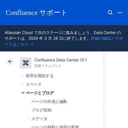
Confluence サポート
Atlassian Cloud で次のステージに進みましょう。Data Center の
サポートは、2029 年 3 月 28 日に終了します。
詳細の確認とサポ
ートはこちら ->
Confluence Data Center 10.1
アトラシアン サポート
Confluence 10.1
関連ドキュメント
コンテンツを Confluence にインポートする
関連ドキュメント
クラウド
Data Center 10.1
使用を開始する
スペース
Word ドキュメン
ページとブログ
トを Confluence に
ページの作成と編集
ブログ投稿
インポートする
エディタ
ページの移動と順序の変更