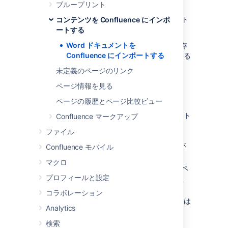
Word 文書のインポート
ブループリント
Word ドキュメントを Confluence にインポート
コンテンツを Confluence にインポ
するには、次の手順を実行します。
ートする
Word ドキュメントを
Confluence でページを作成するか、既存
Confluence にインポートする
のページに移動します（ページを編集する
のではなく、表示する）。
未定義のページのリンク
Select
ページ情報を見る
その他のオプション
ページの履歴とページ比較ビュー
> [
Word 文書をインポート
]
[
ファイルを選択
] を選択して、インポート
Confluence マークアップ
する Word ドキュメントを見つけたら、
ファイル
[
次へ
] を選択します。
ドキュメントのインポート オプションが
Confluence モバイル
表示されます。
マクロ
新しいページの
タイトル
を入力します (ペ
プロフィールと設定
ージ タイトルにファイル名を使用したく
ない場合)。
コラボレーション
ファイルを（新しいページとして、または
Analytics
同じタイトルの既存のページに上書きし
て）インポートする
場所
を選択します。
検索