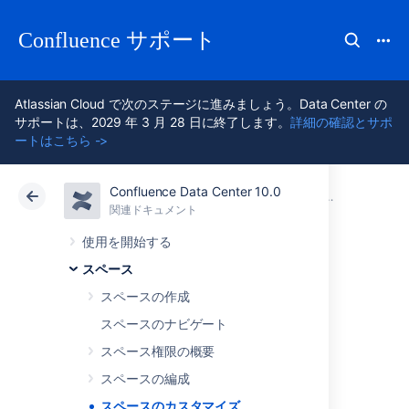
Confluence サポート
Atlassian Cloud で次のステージに進みましょう。Data Center の
サポートは、2029 年 3 月 28 日に終了します。
詳細の確認とサポ
ートはこちら ->
Confluence Data Center 10.0
アトラシアン サポート
Confluence 10.0
関連ドキュメント
スペース
関連ドキュメント
クラウド
Data Center 10.0
使用を開始する
スペース
スペースのカスタ
スペースの作成
マイズ
スペースのナビゲート
スペース権限の概要
スペースの編成
スペースが目立つようにカスタマイズしましょ
スペースのカスタマイズ