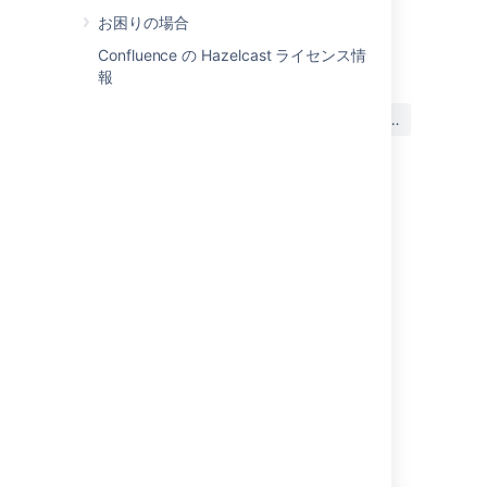
お困りの場合
最終更新日 2025 年 8 月 22 日
Confluence の Hazelcast ライセンス情
報
この内容はお役に立ちました
はい
いいえ
か?
このセクションの項目
サイドバーの設定
スペースの配色の編集
スペースへのテーマの適用
スペースのレイアウトをカスタマイズする
スペース ロゴの変更