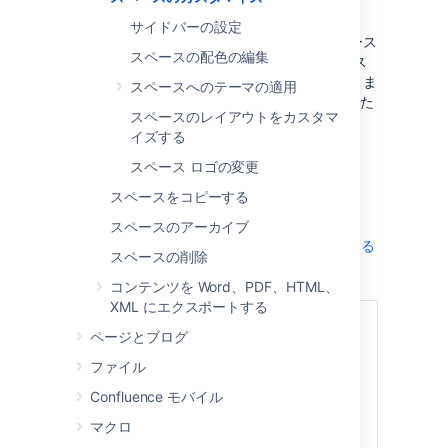
う。
サイドバーの設定
スペース管理者権限を持っている場合、スペース
スペースの配色の編集
の配色の変更、独自のスペース ロゴの追加、ス
ペースのサイドバーに表示される項目の選択、ま
スペースへのテーマの適用
たは Atlassian Marketplace のテーマを利用した
スペースのレイアウトをカスタマ
スペース全体の外観の変更を行うことができま
イズする
す。
スペース ロゴの変更
サイドバーの設定
スペースをコピーする
スペースの配色の編集
スペースへのテーマの適用
スペースのアーカイブ
スペースのレイアウトをカスタマイズする
スペースの削除
スペース ロゴの変更
コンテンツを Word、PDF、HTML、
XML にエクスポートする
関連ページ
ページとブログ
Confluence のルック アンド フィー
ファイル
ルをカスタマイズする
Confluence モバイル
CSS で Confluence のスタイルを変
マクロ
更する