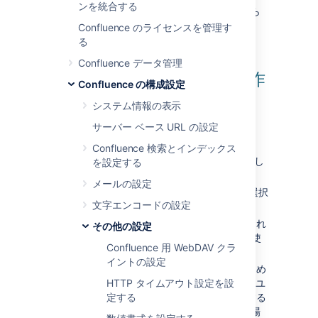
ンを統合する
ショートカット リンクは、
管理コンソール
から
Confluence 管理者により追加され維持されま
Confluence のライセンスを管理す
す。
る
Confluence データ管理
ショートカット リンクの作
Confluence の構成設定
成
システム情報の表示
サーバー ベース URL の設定
ショートカット リンクの作成手順
Confluence 検索とインデックス
[
管理
]
メニューで [
一般設定
] を選択し
を設定する
ます。
メールの設定
左側のパネルで
ショートカット リンク
選択
文字エンコードの設定
します。
ショートカットの
キー
を入力します。これ
その他の設定
は、ユーザーが URL を参照するために使
Confluence 用 WebDAV クラ
用するショートカット名です。
イントの設定
拡張値
を入力します。これがリンクのため
の URL です。URL 内に '%s' を使用してユ
HTTP タイムアウト設定を設
ーザーの入力が挿入される場所を指定する
定する
ことができます。URL 内に '%s' がない場