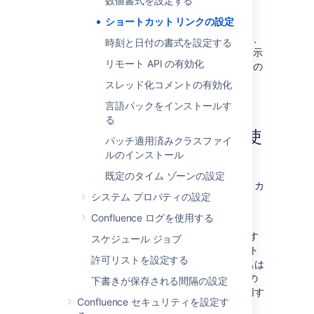
数値書式を設定する
合、ユーザーの入力は末尾に挿入されま
す。
ショートカット リンクの設定
既定のエイリアス
を入力します。これは、
時刻と日付の書式を設定する
ショートカットが使用されるページに表示
リモート API の有効化
されるリンクのテキストです。ユーザーの
テキストは '%s' に置換されています。
スレッド化コメントの有効化
送信
を選択します。
言語パックをインストールす
る
ショートカット リンクの使
パッチ適用済みクラスファイ
ルのインストール
用
既定のタイム ゾーンの設定
リンクの挿入ダイアログの
詳細
タブでショートカ
システム プロパティの設定
ット リンクを入力します。詳細は、「
リンク
」
を参照してください。
Confluence ログを使用する
リンクに、ショートカット URL の末尾に追加す
スケジュール ジョブ
るものを指定し、その直後に @ 記号とショート
許可リストを設定する
カットのキーを入力します。ショートカット名は
大文字/小文字を区別します。たとえば、上記の
下書きが保存される間隔の設定
スクリーンショットに示されているキーを使用す
Confluence セキュリティを設定す
ると次のようになります。