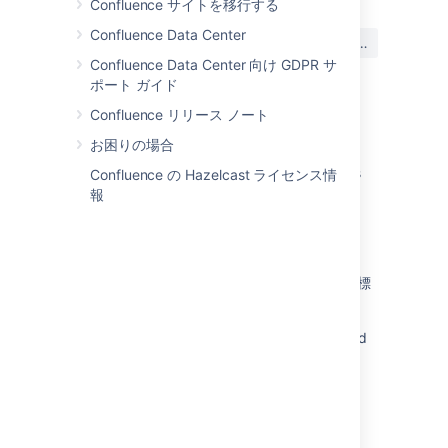
Confluence サイトを移行する
この内容はお役に立ちました
Confluence Data Center
はい
いいえ
か?
Confluence Data Center 向け GDPR サ
ポート ガイド
Confluence リリース ノート
関連コンテンツ
お困りの場合
Japanese fonts display as square characters
Confluence の Hazelcast ライセンス情
with question marks on CentOS hosted
報
Confluence
Data Residency for Japan
GoogleおよびMicrosoft広告向けパートナー商標
に関するポリシー
<PERSON_66> characters don't get rendered
when conversion sandbox enabled
Prompt text entered in <PERSON_3>
characters for JSM Virtual Service Agent
automatically gets sent (Google Chrome)