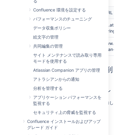
る
リンク
Confluence 環境を設定する
入力内容
結果の URL
先
パフォーマンスのチューニング
課題
CONF-1000@JIRA
http://jira.atlassian.
データ収集ポリシー
searchString=CONF-
絵文字の管理
Google
Atlassian
http://www.google.co
共同編集の管理
検索
Confluence@Google
q=Atlassian+Confluen
サイト メンテナンスで読み取り専用
モードを使用する
ショートカット リンクの削
Atlassian Companion アプリの管理
除
アトラシアンからの通知
分析を管理する
ショートカット リンクは、管理コンソールの
シ
ョートカット リンク
タブにリストされていま
アプリケーション パフォーマンスを
す。
削除
をクリックしてショートカットを削除し
監視する
ます。
セキュリティ上の脅威を監視する
Confluence インストールおよびアップ
最終更新日 2025 年 8 月 22 日
グレード ガイド