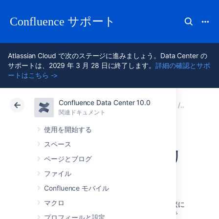
Confluence サポート
Atlassian Cloud で次のステージに進みましょう。Data Center の
サポートは、2029 年 3 月 28 日に終了します。
詳細の確認とサポ
ートはこちら ->
Confluence Data Center 10.0
アトラシアン サポート
Confluence 10.0
関連ドキュメント
その他の
関連ドキュメント
クラウド
Data Center 10.0
使用を開始する
スペース
ショートカット リ
ページとブログ
ンクの設定
ファイル
Confluence モバイル
マクロ
ショートカット リンクは Confluence から頻繁に
参照されるリソースに迅速にリンクする手段で
プロフィールと設定