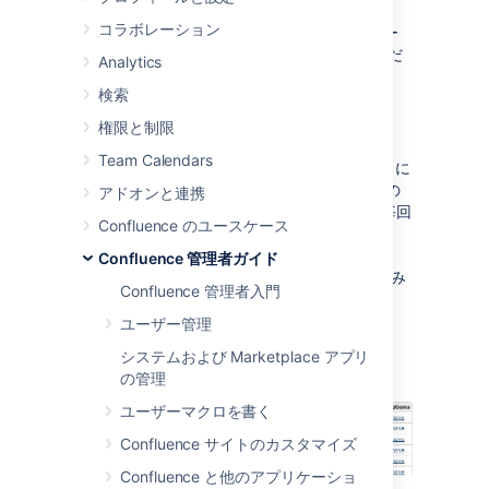
す。ショートカット リンクを作成する場合、
コラボレーション
URL にキーを割り当てておくと、編集時にユー
ザーが完全な URL の代わりにキーを入力するだ
Analytics
けですみます。
検索
例: Google へのショートカットの作成
権限と制限
ほとんどの Google 検索は、
Team Calendars
のように
http://www.google.com/search?q=
なります。"google" キーを使用してこの検索の
アドオンと連携
ショートカットを作成する場合、ユーザーは毎回
Confluence のユースケース
http://www.google.com/search?
を使用する代わりに、
q=
searchterms
Confluence 管理者ガイド
と入力するだけですみ
[
searchterms
@google]
Confluence 管理者入門
ます。
ユーザー管理
Here is a screenshot showing the shortcuts
currently defined
システムおよび Marketplace アプリ
on
http://confluence.atlassian.com
:
の管理
ユーザーマクロを書く
Confluence サイトのカスタマイズ
Confluence と他のアプリケーショ