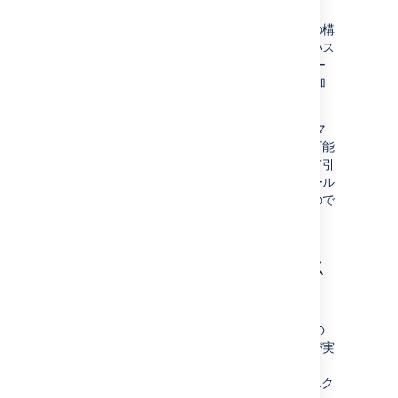
ートを作成した場合の問題を回避できます。
フィールドの削除などの重大な変更やデータの構
造化方法の変更が発生した場合にのみ、新しいス
キーマ バージョンを導入します。新しいフィー
ルドは、最新のスキーマ バージョンにのみ追加
されます。
古いスキーマ バージョンは「非推奨」としてマ
ークされて、将来のバージョンで削除される可能
性があります。これらのバージョンを使用して引
き続きエクスポートできますが、新しいフィール
ドではこれらのバージョンは更新されませんので
ご注意ください。
エクスポートのステータス
を確認する
[データ パイプライン] 画面で、エクスポートの
ステータスを確認して、前回のエクスポートが実
行された日時を表示できます。
[
エクスポートの詳細
] テーブルには、最新のエク