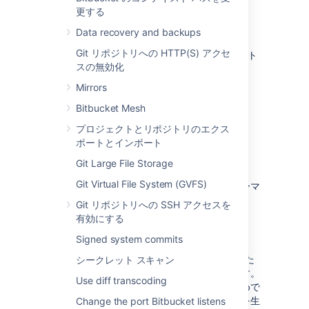
更する
要件
Data recovery and backups
Git リポジトリへの HTTP(S) アクセ
REST API を使用してデータのエクスポートをト
スの無効化
リガーするには、次が必要です。
Mirrors
A valid Bitbucket Data Center license
Bitbucket system admin
Bitbucket Mesh
global permissions
プロジェクトとリポジトリのエクス
ポートとインポート
Considerations
Git Large File Storage
Git Virtual File System (GVFS)
開始する前に、多数のセキュリティとパフォーマ
ンスへの影響を考慮する必要があります。
Git リポジトリへの SSH アクセスを
有効にする
セキュリティ
Signed system commits
エクスポートには、PII (個人情報) と制限された
シークレット スキャン
コンテンツを含むすべてのデータが含まれます。
Use diff transcoding
これはできる限り多くのデータを提供するためで
あり、フィルターや変換を行ってインサイトを生
Change the port Bitbucket listens