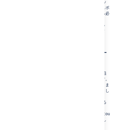
れなかった場合、エクスポート プロセスはロッ
クされることがあります。この場合は、エクスポ
ートをキャンセル済みとして手動でマークする必
要があります (UI を使用するか、REST API で
リクエストを作成します)。これによっ
DELETE
て、プロセスのロックが解除されて別のデータ
エクスポートを実行できるようになります。
プロジェクトをエクスポー
トから除外する
また、プロジェクトをオプトアウト リストに追
加することで、エクスポートから除外できます。
これは、特定のプロジェクトでは報告が不要、ま
たは機密情報が含まれているのでエクスポートし
ない場合に役立ちます。
プロジェクトをオプトアウト リストに追加する
には、
リクエストを
POST
<base-
url>/rest/datapipeline/1.0/config/optout
に行って、次のようにプロジェクト キーを渡し
ます。