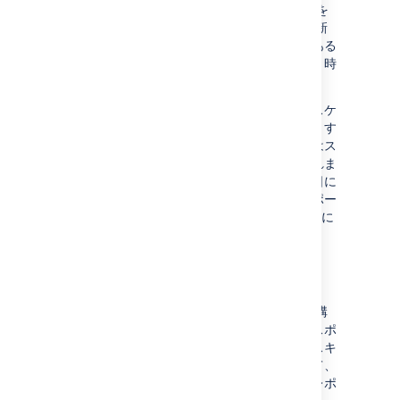
のタイムゾーンを使用します)。タイムゾーンを
変更しても、エクスポート スケジュールは更新
されません。タイムゾーンを変更する必要がある
場合は、スケジュールを編集してエクスポート時
刻を再入力する必要があります。
エクスポートは必要な頻度で実行するようにスケ
ジュールできます。複数の曜日にエクスポートす
ることを選択した場合、最初のエクスポートはス
ケジュールを保存した後の直近の曜日に行われま
す。上のスクリーンショットの例では、木曜日に
スケジュールを設定した場合は最初のエクスポー
トは土曜日に、2 回目のエクスポートは月曜日に
行われます。週の始まりを待ちません。
エクスポート スキーマ
エクスポート スキーマでは、エクスポートの構
造を定義します。エクスポートが以前のエクスポ
ートと同じ構造になることがわかるように、スキ
ーマのバージョンを管理します。これによって、
このデータに基づいてダッシュボードまたはレポ