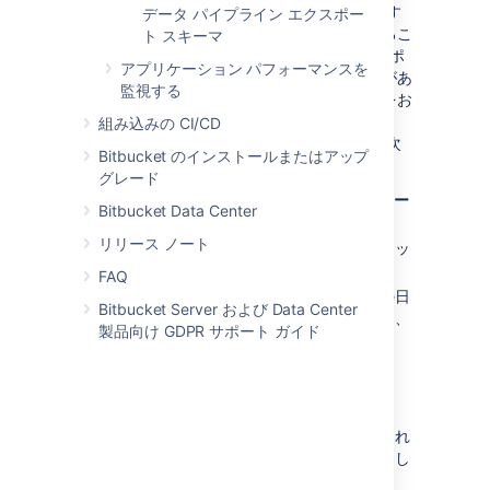
6,500 repositories
データ パイプラインの価値を最大限に引き出す
データ パイプライン エクスポー
2,000 ユーザー
方法は、定期エクスポートをスケジュールするこ
ト スキーマ
とです。データ パイプラインではフル エクスポ
アプリケーション パフォーマンスを
ートが毎回実行されるため、大規模なサイトがあ
Large data set
35 時間
監視する
る場合は週に 1 回だけエクスポートすることをお
207 million
勧めします。
組み込みの CI/CD
commits
エクスポート スケジュールを設定するには、次
Bitbucket のインストールまたはアップ
1 million pull
の手順に従います。
グレード
requests
データ パイプラインの画面で [
スケジュー
6.8 million pull
Bitbucket Data Center
ルの設定
] を選択します。
request activity
リリース ノート
[
定期エクスポートをスケジュール
] チェッ
records
クボックスをオンにします。
FAQ
52,000
データを含める日付を選択します。この日
repositories
Bitbucket Server および Data Center
付より前のデータは含まれません。通常、
25,000 ユーザー
製品向け GDPR サポート ガイド
12 か月以下に設定されます。
エクスポートを繰り返す頻度を選択しま
す。
Test performance vs
エクスポートを開始する時刻を選択しま
production
す。勤務時間外にエクスポートが実行され
るようにスケジュールすることをお勧めし
The data presented here is
ます。
based on our own internal