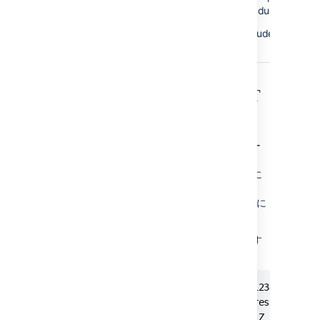
significantly increase your export duration.
Set this property to
to exclude pull reque
false
export.
データ パイプライン REST
API を使用する
データ パイプライン REST API を使用してデー
タをエクスポートできます。
データ パイプラインをエクスポートし始めるに
は、
<base-
に
url>/rest/datapipeline/latest/export
対する POST リクエストを実行します。
認証に cURL と個人アクセス トークンを使用す
るリクエストの例を次に示します。
curl -H "Authorization:Bearer ABCD1234" -H "X-
-X POST https://myexamplesite.com/rest/datapip
export?fromDate=2020-10-22T01:30:11Z