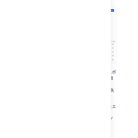
スポートと現在のステータスが表示されます。
[
] > [
詳細を表示
] の順に選択すると、エクスポ
ートの詳細が JSON 形式で表示されます。詳細
には、エクスポート パラメーター、ステータ
ス、すべての返されたエラー (エクスポートが失
敗した場合) が含まれます。
失敗したエクスポートまたはキャンセルされたエ
クスポートの解決については、「
データ パイプラインのトラブルシューティング
」をご参照ください。