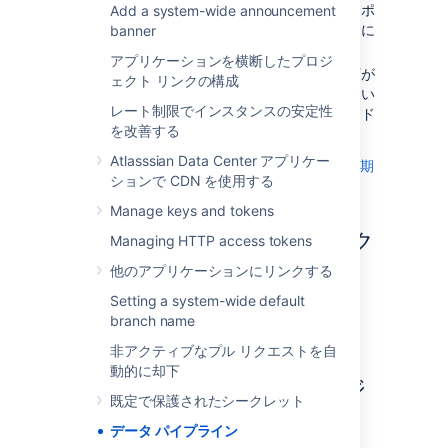
が古すぎるとより多くのデータがエクスポ
Add a system-wide announcement
ートされるため、データのエクスポートに
banner
要する時間が長くなります。
アプリケーションを横断したプロジ
エクスポート中にパフォーマンスの低下が
ェクト リンクの構成
見られる場合は、アクティビティが少ない
レート制限でインスタンスの安定性
時間帯またはアクティビティのないノード
を改善する
でエクスポートをスケジュールします。
Atlasssian Data Center アプリケー
テストの結果、エクスポートのおおよその期
ションで CDN を使用する
間は次のようになりました…
Manage keys and tokens
おおよそのエ
データ パイプラインにアク
Amount of data
クスポート時
Managing HTTP access tokens
間
セスする
他のアプリケーションにリンクする
Small data set
10 時間
Setting a system-wide default
To access the data pipeline select
>
Data
branch name
27 million commits
pipeline
.
250,000 pull
非アクティブなプル リクエストを自
requests
動的に却下
定期エクスポートをスケジ
1.5 million pull
既定で保護されたシークレット
request activity
ュール
records
データ パイプライン