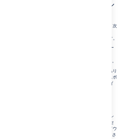
エクスポートをキャンセル
する
進行中のエクスポートをキャンセルするには、次
の手順に従います。
[
データ パイプライン
] 画面に移動します。
エクスポートの横にある
、エクスポー
トの [
キャンセル
] の順に選択します。
エクスポートのキャンセルを確定します。
プロセスが終了するまでに数分かかることがあり
ます。すでに書き込まれたファイルは、エクスポ
ート ディレクトリに残ります。これらのファイ
ルが不要なら削除できます。
自動データ エクスポート キャンセル
データ エクスポートを実行しているノードをシ
ャット ダウンすると、エクスポートはキャンセ
ルされます。ただし、クラッシュまたはハードウ
ェア レベルの障害が発生した後で JVM に通知さ