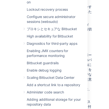
成できます。
on
セキュリティと機密性に基づいてデータを除外す
Lockout recovery process
る必要がある場合は、データをエクスポートした
後に行う必要があります。
Configure secure administrator
sessions (websudo)
エクスポートされたファイルは共有ホーム ディ
プロキシとセキュアな Bitbucket
レクトリに保存されるため、このファイルが適切
に保護されていることも確認できます。
High availability for Bitbucket
Diagnostics for third-party apps
エクスポート パフォーマンス
Enabling JMX counters for
大規模なインスタンスでは、データのエクスポー
performance monitoring
トに時間がかかることがあります。サイトへのパ
Bitbucket guardrails
フォーマンスの影響を 5% というしきい値未満に
保つために、意図的に制限された速度でデータを
Enable debug logging
エクスポートします。エクスポートが進行中でな
Scaling Bitbucket Data Center
い限り、パフォーマンスに影響はないことに注意
してください。
Add a shortcut link to a repository
エクスポートのスケジュールを設定するときは、
Administer code search
次のことをお勧めします。
Adding additional storage for your
パラメーターを使用してエクス
fromDate
repository data
ポートするデータの量を制限します。日付