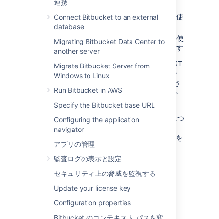
連携
イト アクティビティを視覚化する
チームがどのようにアプリケーションを使
Connect Bitbucket to an external
用しているかをより詳しく理解する
database
組織における Jira または Confluence の使
Migrating Bitbucket Data Center to
用の最適化に関してより適切な決定を下す
another server
アプリケーションの管理コンソールまたは REST
Migrate Bitbucket Server from
API を使用で、データ エクスポートをトリガー
Windows to Linux
できます。データは CSV 形式でエクスポートさ
Run Bitbucket in AWS
れます。一度に実行できるデータ エクスポート
は 1 つだけです。
Specify the Bitbucket base URL
エクスポートされたデータのスキーマの詳細につ
Configuring the application
いては、「
navigator
データ パイプライン エクスポート スキーマ
」を
アプリの管理
参照してください。
監査ログの表示と設定
データ パイプラインは、次の製品の
Data
Center
版で提供されます。
セキュリティ上の脅威を監視する
Update your license key
Jira 8.14 以降
Confluence 7.12 以降
Configuration properties
Bitbucket 7.13 以降
Bitbucket のコンテキスト パスを変