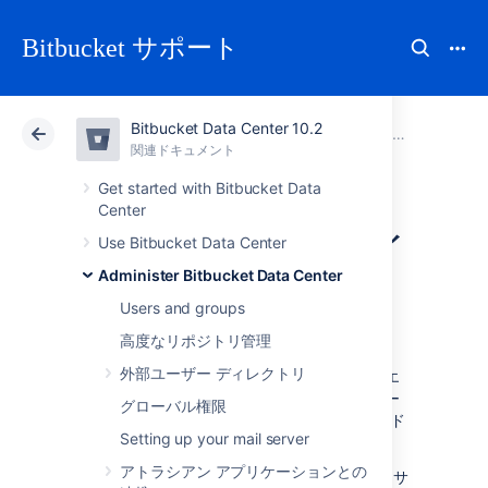
Bitbucket サポート
Bitbucket Data Center 10.2
アトラシアン サポート
Bitbucket 10.2
関連ドキュメント
Administer Bitbucket Data Center
関連ドキュメント
クラウド
Data Center 10.2
Get started with Bitbucket Data
Center
データ パイプライ
Use Bitbucket Data Center
Administer Bitbucket Data Center
ン
Users and groups
高度なリポジトリ管理
データ パイプラインを使用すると、Jira、
外部ユーザー ディレクトリ
Confluence、または Bitbucket からデータをエ
クスポートして、既存のデータ プラットフォー
グローバル権限
ム
(
Tableau
や
PowerBI
など) に簡単にフィード
Setting up your mail server
できます。これによって、次を行えます。
アトラシアン アプリケーションとの
内容がより豊富なレポートを生成して、サ