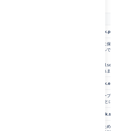
configuration properties
.
既定
説明
値
plugin.data.pipeline.embedded.line.break.preserve
埋め込まれた改行を出力ファイルに保持するか
false
指定します。Hadoop などのツールでは、改行
なる場合があります。
このプロパティはデフォルトで
に設定さ
False
す。つまり、改行はエスケープされます。
plugin.data.pipeline.embedded.line.break.escape.cha
埋め込まれた改行の文字をエスケープします。
\\n
トでは、
を埋め込まれた改行ごとに出力しま
\n
plugin.data.pipeline.minimum.usable.disk.space.after
5 GB
ディスク領域が不足するのを防ぐため、データ 