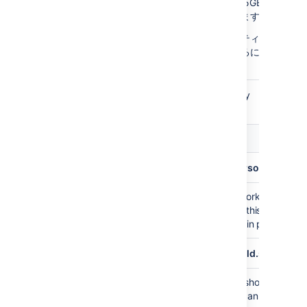
インはエクスポートの前と最中に 5GB 以上の空
スク領域があるかどうかを確認します。
制限を増減するには、このプロパティを GB 単
します。このチェックを無効にするには、この
ィを
に設定します (非推奨)。
-1
The following additional properties only apply
to Bitbucket.
既定
説明
値
plugin.data.pipeline.bitbucket.export.personal.forke
Specifies whether commits from forked reposito
false
projects should be exported. Set this property
commits from forked repositories in personal pr
plugin.data.pipeline.bitbucket.export.build.statuses
Specifies whether build statuses should be incl
false
export. Exporting build statuses can take a sig