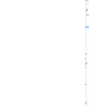
また、API を使用して、ステータスを確認、エク
スポート場所を変更、エクスポートをスケジュー
ル設定またはキャンセルできます。
詳細については「
データ パイプライン REST API
のリファレンス
」をご参照ください。
出力ファイル
データ エクスポートを実行するたびに、数値ジ
ョブ ID をタスクに割り当てます (最初のデータ
エクスポートに対して 1 から開始)。このジョブ
ID は、エクスポートされたデータを含むファイ
ルのファイル名と場所で使用されます。
エクスポートされたファイ
ルの場所
エクスポートされたデータは個別の CSV ファイ