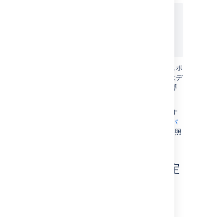
{ 

 "type": "PROJECT", 

 "keys": ["HR","TEST"] 

}
これらのプロジェクトは、今後すべてのエクスポ
ートから除外されます。オプトアウトの機能はデ
ータ パイプラインのバージョン 2.3.0 以降で導
入されたことにご注意ください。
プロジェクトをオプトアウト リストから削除す
る方法を含む完全な詳細については「
データ パ
イプライン REST API のリファレンス
」をご参照
ください。
データ エクスポートを設定
する
You can configure the format of the export
data through the following