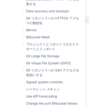
最終更新日: 2021 年 10 月 6 日
更する
Data recovery and backups
この内容はお役に立ちました
Git リポジトリへの HTTP(S) アクセ
はい
いいえ
か?
スの無効化
Mirrors
Bitbucket Mesh
関連コンテンツ
プロジェクトとリポジトリのエクス
ポートとインポート
Configuring the application navigator
Git Large File Storage
Configuring Project links across Applications
Git Virtual File System (GVFS)
Link Bitbucket with Jira
Git リポジトリへの SSH アクセスを
有効にする
Specify the Bitbucket base URL
Signed system commits
Creating repositories
シークレット スキャン
Commit and push changes
Use diff transcoding
Link to other applications
Change the port Bitbucket listens