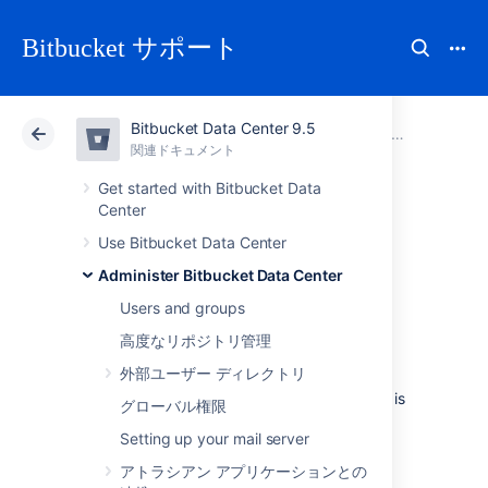
Bitbucket サポート
Bitbucket Data Center 9.5
アトラシアン サポート
Bitbucket 9.5
関連ドキュメント
Administer Bitbucket Data Center
関連ドキュメント
クラウド
Data Center 9.5
Get started with Bitbucket Data
Center
Add a shortcut link
Use Bitbucket Data Center
Administer Bitbucket Data Center
to a repository
Users and groups
高度なリポジトリ管理
Repository admins can add, edit, and delete
外部ユーザー ディレクトリ
shortcuts from the sidebar of a
Bitbucket Data Center
repository.
A shortcut is
グローバル権限
a link to a site outside of
Bitbucket
.
Setting up your mail server
To add a new shortcut link
アトラシアン アプリケーションとの