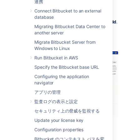
From within a repository, open the
連携
sidebar.
Connect Bitbucket to an external
Select
Add shortcut
.
database
Add the
URL
and
Label
, then select
Add
.
Migrating Bitbucket Data Center to
To delete or edit an existing shortcut link
,
another server
hover over the shortcut and
Migrate Bitbucket Server from
select
Edit
or
Delete
.
Windows to Linux
Run Bitbucket in AWS
Specify the Bitbucket base URL
Configuring the application
navigator
アプリの管理
監査ログの表示と設定
セキュリティ上の脅威を監視する
Update your license key
Configuration properties
Bitbucket のコンテキスト パスを変