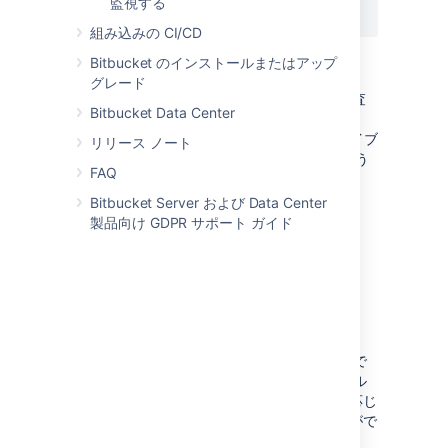
監視する
YYYYMMDD-XXXXX.audit.log
組み込みの CI/CD
Bitbucket のインストールまたはアップ
の部分は
から始まる 5 桁の数字
XXXXX
00000
グレード
で、同じ日 (
) にアーカイブされた監査
YYYMMDD
Bitbucket Data Center
ログ ファイルの何番目にあたるかを示します。
たとえば、本日 (2020 年 1 月 1 日) にアーカイブ
リリース ノート
されたログ ファイルが 5 件ある場合、次のよう
FAQ
になります。
Bitbucket Server および Data Center
最も古いアーカイブ ログ ファイル
製品向け GDPR サポート ガイド
は
20200101.00000.audit.log
現在の監査ログ ファイル
は
20200101.00005.audit.log
形式
それぞれの監査ログは JSON エントリの形式で
監査ログ ファイルに書き込まれます。ファイル
の各行が 1 つのイベントを表します。必要に応じ
て
正規表現
を使用して簡単な検索を行うことがで
きます。