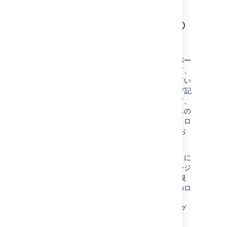
ログ記録エージェントとの
連携
大多数のエンタープライズ環境では、サードパー
ティ製のログ記録プラットフォームを使用して、
すべてのホストのログを集計、保存、管理してい
ます。AWS CloudWatch や Splunk などのログ記
録プラットフォームは
エージェント
を使用して、
環境内の各ホストのログを収集します。これらの
エージェントは各ホストにインストールされ、ロ
ーカル ログを収集して、集計、分析、監査、お
よび保存を一元的に行う場所に送信します。
ご利用のログ記録プラットフォームがこのように
エージェントを使用する場合、各ノードにエージ
ェントを構成して監査ログ ファイルを直接監視
できます。ほとんどの大手プラットフォームのロ
グ記録エージェント (AWS CloudWatch、
Splunk、ELK、Sumo Logic など) には監査ログ
ファイルとの互換性があります。