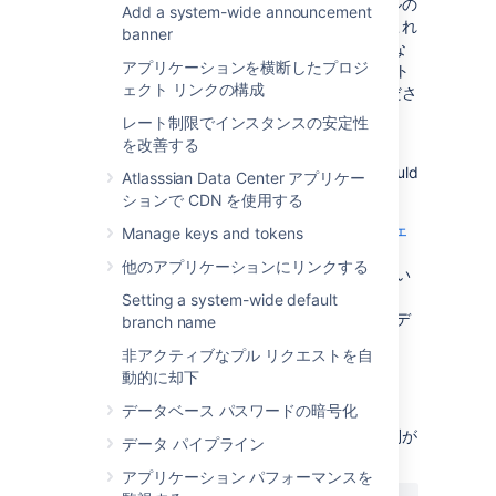
録プラットフォームと連携するには、ファイルの
Add a system-wide announcement
正確な場所を把握しておく必要があります。これ
banner
はホーム ディレクトリの設定方法によって異な
アプリケーションを横断したプロジ
る場合があります。ローカル ホーム ディレクト
ェクト リンクの構成
リの詳細については
こちらをクリック
してくださ
い。
レート制限でインスタンスの安定性
を改善する
On a clustered Bitbucket Data Center
deployment, the audit log file's directory should
Atlasssian Data Center アプリケー
be the same on all nodes.
ションで CDN を使用する
詳細については、「
CloudWatch Logs エージェ
Manage keys and tokens
ントのリファレンス
」を参照してください。
他のアプリケーションにリンクする
Ansible を使用してこれを自動化する方法につい
ては、
https://bitbucket.org/atlassian/dc-
Setting a system-wide default
deployments-automation/src/master/
にあるデ
branch name
プロイメント プレイブックをご覧ください。
非アクティブなプル リクエストを自
動的に却下
ファイル名
データベース パスワードの暗号化
監査ログのファイル名には次のような命名規則が
データ パイプライン
使用されます。
アプリケーション パフォーマンスを