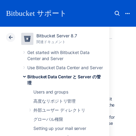
Bitbucket サポート
Bitbucket Server 8.7
アトラシアン サポート
Bitbucket 8.7
関連ドキュメント
監査ログの表
関連ドキュメント
クラウド
Data Center 8.7
Get started with Bitbucket Data
Center and Server
Audit log
Use Bitbucket Data Center and Server
Bitbucket Data Center と Server の管
integrations
理
Users and groups
Bitbucket
Data Center and Server writes audit
高度なリポジトリ管理
logs to the database and a log file. By itself, the
外部ユーザー ディレクトリ
log file saves you the effort of periodically
exporting your audit logs from the database for
グローバル権限
long-term storage. However, the main purpose
Setting up your mail server
of the file is to easily integrate Bitbucket to a
third-party logging platform.