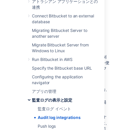
アトラシアン アプリケーションとの
連携
Selecting which events to log
Connect Bitbucket to an external
database
and adjusting data retention
Migrating Bitbucket Server to
The
Audit log settings
menu controls the
another server
coverage of audit logs in both database and
Migrate Bitbucket Server from
log file.
Windows to Linux
ログ ファイルの保存期間は
ログの切り替え
で制
Run Bitbucket in AWS
御されます。
製品では基本的なログ切り替えを使
Specify the Bitbucket base URL
用してログの量を管理しています。監査ログ フ
ァイルは次の場合に自動的にアーカイブされま
Configuring the application
す。
navigator
ノードの時刻が深夜 12:00 を迎えた場合、
アプリの管理
または
監査ログの表示と設定
監査ログ ファイルが 100 MB に
達した
場
合
監査ログ イベント
ノードでログ ファイルの保存件数が上限に達す
Audit log integrations
ると、最も古いものが削除されます。既定では、
Push logs
ログ ファイル数の上限は 100 件です (現在の監