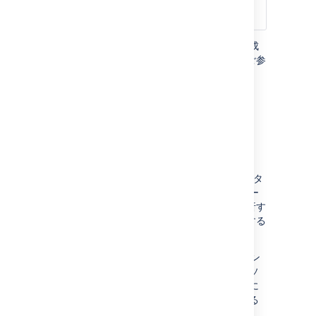
./splunk add monitor <local home
directory>/log/audit/
各ノードで Splunk Universal Forwarder を構成
する方法の詳細については、以下のリンクをご参
照ください。
How to forward data to Splunk
Enterprise
How to forward data to Splunk Cloud
Splunk でのソース・タイプの設定
ソース タイプは、Splunk インデクサーがデータ
を解析する方法を定義します。 これには、デー
タをイベントに分離する方法、イベントを解析す
る方法、イベントからタイムスタンプを抽出する
方法が含まれます。
Splunk で監査ログを正しく解釈するには、イン
デクサーに アトラシアン監査ログ用の新しいソ
ース タイプを追加し、設定したフォワーダーに
送信データにそのソース タイプでタグを付ける
ように指示する必要があります。