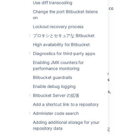
example, if you
Use diff transcoding
set
,
com.atlassian.audit.file.max.file.count=150
Change the port Bitbucket listens
you should allocate at least 15GB just for log
on
files on each application node.
Lockout recovery process
For more information on using
プロキシとセキュアな Bitbucket
the
file, click
here
.
bitbucket.properties
High availability for Bitbucket
Diagnostics for third-party apps
ログ ファイルの詳細
Enabling JMX counters for
performance monitoring
Bitbucket Server writes audit logs in real time
Bitbucket guardrails
to the home directory. Specifically, these logs
are written to the audit log file. On
Enable debug logging
clustered Bitbucket Data Center deployments,
Bitbucket Server の拡張
each application node will produce its own
log file in its local home directory.
Add a shortcut link to a repository
Administer code search
場所
Adding additional storage for your
repository data
監査ログ ファイルをサードパーティ製のログ記