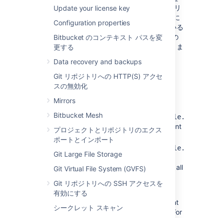
査ログ ファイル + アーカイブ 99 件)。各アプリ
Update your license key
ケーション ノードで、これらのログ ファイルに
Configuration properties
対して十分なディスク空き容量を割り当てている
ことを確認してください。既定設定の 100 件の
Bitbucket のコンテキスト パスを変
ファイルでは、10 GB を割り当てる必要がありま
更する
す。
Data recovery and backups
To customize the log rotation rules (and,
Git リポジトリへの HTTP(S) アクセ
ultimately, the retention rules), use the
スの無効化
following
file
bitbucket.properties
Mirrors
parameters:
Bitbucket Mesh
contr
com.atlassian.audit.file.max.file.size
the maximum size (in MB) for the current
プロジェクトとリポジトリのエクス
audit log file before it is archived.
ポートとインポート
cont
com.atlassian.audit.file.max.file.count
Git Large File Storage
the maximum number of audit log files
(counting the current audit log file and all
Git Virtual File System (GVFS)
archived log files).
Git リポジトリへの SSH アクセスを
Both default to
. If you adjust either of
有効にする
100
these values, make sure you allocate the right
シークレット スキャン
amount of space on each application node. For