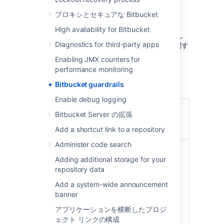
Bitbucket guardrails
プロキシとセキュアな Bitbucket
High availability for Bitbucket
次のガードレールは、スケール リスクを特定し
Diagnostics for third-party apps
て軽減し、インスタンスのクリーンアップに関す
る意思決定を下すのに役立ちます。
Enabling JMX counters for
performance monitoring
LDAP ユーザー
Bitbucket guardrails
Enable debug logging
CONTENTTYPE
Total number of users
Bitbucket Server の拡張
synchronized between
LDAP and Bitbucket
Add a shortcut link to a repository
Administer code search
ガードレール
Microsoft Active
Adding additional storage for your
Directory をご利用の場
repository data
合
Add a system-wide announcement
100,000 ユーザー
banner
別のコネクターをご利用
アプリケーションを横断したプロジ
の場合
ェクト リンクの構成