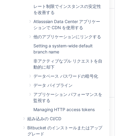
70,000 ユーザー
レート制限でインスタンスの安定性
を改善する
この数を調べる
How to get the number
方法
of users, groups, and
Atlasssian Data Center アプリケー
nested groups in
ションで CDN を使用する
Bitbucket Data Center
他のアプリケーションにリンクする
and Server
Setting a system-wide default
If you’re not able to get
branch name
this number from your
user directory, you
非アクティブなプル リクエストを自
could try the
動的に却下
workaround described
データベース パスワードの暗号化
in
How do I find which
users count against my
データ パイプライン
Bitbucket license
アプリケーション パフォーマンスを
監視する
リスク
このガードレールを超え
Managing HTTP access tokens
て運用した場合は、次の
問題が確認されていま
組み込みの CI/CD
す。
Bitbucket のインストールまたはアップ
Instance instability,
グレード