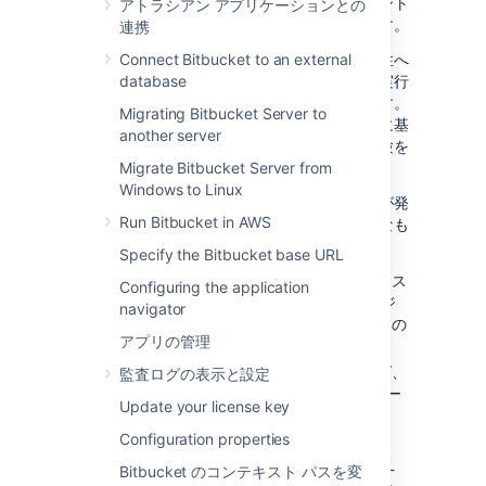
下であり、チームに重大な影響を与えるポイント
アトラシアン アプリケーションとの
に到達するまで気づかれない可能性があります。
連携
次の表では観察されたパフォーマンスと安定性へ
Connect Bitbucket to an external
の影響を説明して、リスクを軽減するために実行
database
できるいくつかのアクションを提案しています。
Migrating Bitbucket Server to
ガードレールは一部の大手顧客の実際の経験に基
another server
づいていますが、必ずしもすべての組織の経験を
代表するものではありません。
Migrate Bitbucket Server from
Windows to Linux
パフォーマンスと安定性に関する重大な問題が発
Run Bitbucket in AWS
生するリスクを軽減する方法には、次のようなも
のがあります。
Specify the Bitbucket base URL
アプリの変更。たとえば、パフォーマンス
Configuring the application
を向上させるために新しいアプリ バージ
navigator
ョンにアップグレード、またはユーザーの
アプリの管理
管理方法を変更します。
インフラストラクチャの変更。たとえば、
監査ログの表示と設定
メモリや CPU を増設、またはクラスター
Update your license key
やミラーを実行します。
Configuration properties
フットプリントを削減するためのデータ
クリーンアップ アクティビティ。たとえ
Bitbucket のコンテキスト パスを変
ば、アーカイブ、またはモノリス サイト