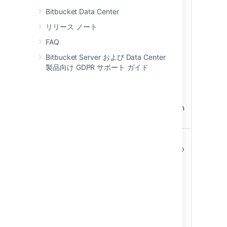
including
Bitbucket Data Center
performance
degradation and
リリース ノート
potential outages
FAQ
when Bitbucket is
under high load.
Bitbucket Server および Data Center
Directory
製品向け GDPR サポート ガイド
synchronization
takes a long time.
User authentication
can take longer than
expected.
緩和オプション
Microsoft Active
Directory をご利用の
場合は、増分同期を
有効にします。これ
によって、LDAP か
ら変更がフェッチさ
れて完全同期の必要
性がなくなります。
Crowd によって次の