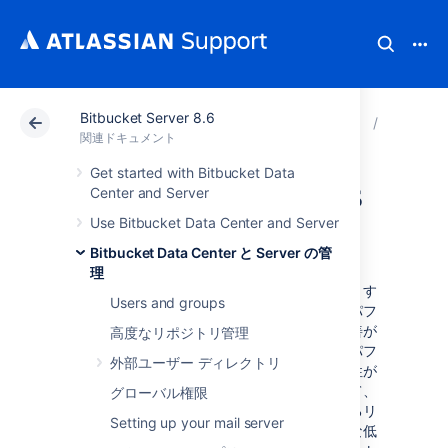
Bitbucket Server 8.6
アトラシアン サポート
関連ドキュメント
Bitbucket
Bitbuck
関連ドキュメント
Get started with Bitbucket Data
Bitbucket guardrails
Center and Server
Use Bitbucket Data Center and Server
背景
Bitbucket Data Center と Server の管
理
アトラシアンは、大手顧客のニーズをサポートす
Users and groups
ることを約束しています。これには、製品のパフ
ォーマンスとスケーラビリティの継続的な改善が
高度なリポジトリ管理
含まれます。インスタンス内のデータ量は、パフ
外部ユーザー ディレクトリ
ォーマンスと安定性の問題の要因になる可能性が
あります。インスタンスが大きくなるにつれて、
グローバル権限
時間の経過とともにパフォーマンスが低下するリ
Setting up your mail server
スクも増えます。多くの場合、これは段階的な低