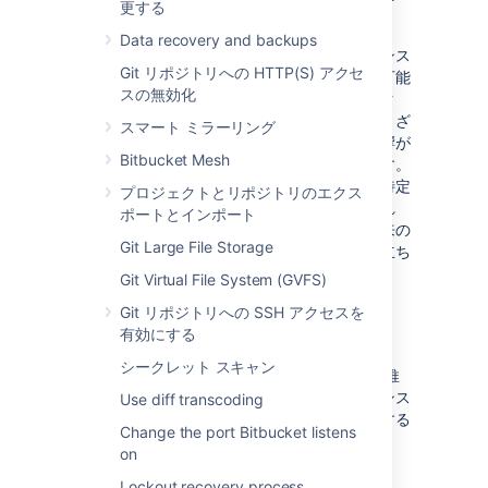
更する
を分割します。
Data recovery and backups
これらはハード制限ではなく、一部の製品インス
Git リポジトリへの HTTP(S) アクセ
タンスは既にこれらのしきい値を超えている可能
スの無効化
性があることにご注意ください。異なるデータ
タイプ間の相互作用やサイトの負荷など、さまざ
スマート ミラーリング
まな要因によって次に示すような潜在的な影響が
Bitbucket Mesh
発生する可能性とその影響の程度が決まります。
あらゆるタイプのリスクと同様に、リスクを特定
プロジェクトとリポジトリのエクス
して計画を立てることが不可欠です。そうすれ
ポートとインポート
ば、これらのアクションに優先順位付けて将来の
Git Large File Storage
パフォーマンス問題の可能性を減らすのに役立ち
ます。
Git Virtual File System (GVFS)
Git リポジトリへの SSH アクセスを
定義
有効にする
シークレット スキャン
製品
ガードレール
とはデータ タイプに関する推
奨事項であり、潜在的なリスクを特定してインス
Use diff transcoding
タンス最適化ジャーニーの次のステップに関する
Change the port Bitbucket listens
意思決定をサポートするように設計されていま
on
す。
Lockout recovery process