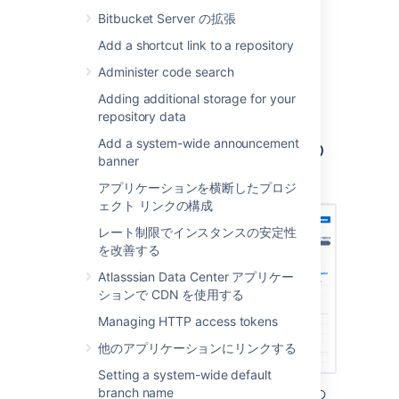
Pull request declined
Bitbucket Server の拡張
Learn more about advanced workflow
Add a shortcut link to a repository
configuration
in the Jira Software documentation.
Administer code search
Adding additional storage for your
repository data
Add a system-wide announcement
特定のバージョンの開発の
banner
進捗を Jira で確認
アプリケーションを横断したプロジ
ェクト リンクの構成
レート制限でインスタンスの安定性
を改善する
Atlasssian Data Center アプリケー
ションで CDN を使用する
Managing HTTP access tokens
他のアプリケーションにリンクする
Setting a system-wide default
branch name
Jira のリリース ハブでは、特定のバージョンの