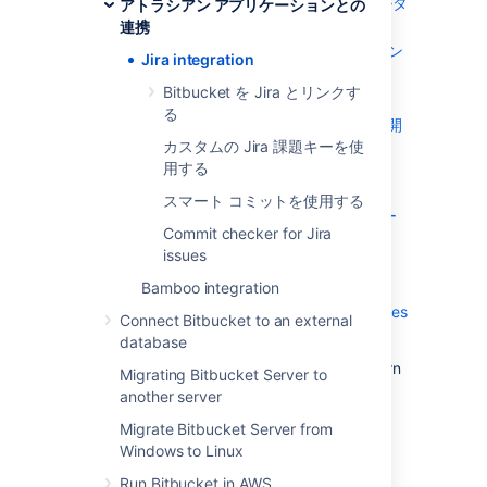
課題内で開発ステータスの更新をリアルタ
アトラシアン アプリケーションとの
イムで確認
連携
Bitbucket イベントを使って課題のトラン
Jira integration
ジションをトリガー
Bitbucket を Jira とリンクす
特定のバージョンの開発の進捗を確認
る
OAuth を使い、Jira Software Cloud で開
発情報を確認
カスタムの Jira 課題キーを使
用する
And in
Bitbucket
you can:
スマート コミットを使用する
割り当てられた Jira 課題をダッシュボー
Commit checker for Jira
ドで確認
issues
Jira 課題を操作
Bamboo integration
create a requirement for checking that
Jira issue keys exist in commit messages
Connect Bitbucket to an external
database
You can also use Jira Software for delegated
management of your
Bitbucket
users. To learn
Migrating Bitbucket Server to
more, see
External user directories
.
another server
Migrate Bitbucket Server from
Windows to Linux
Jira 課題内で開発ステータ
Run Bitbucket in AWS