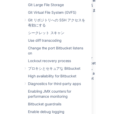
Git Large File Storage
約を使い、Jira がブランチ タイプとブランチ名
を提案するため、作業を素早く行うことができま
Git Virtual File System (GVFS)
す。
Git リポジトリへの SSH アクセスを
有効にする
シークレット スキャン
Trigger Jira issue transitions
Use diff transcoding
using
Bitbucket
events
Change the port Bitbucket listens
on
With just a few clicks, you can configure your
Lockout recovery process
Jira workflow to respond to events in
Bitbucket
. For example, when a pull request is created,
プロキシとセキュアな Bitbucket
Jira can automatically transition the status of a
High availability for Bitbucket
linked issue. The events available in
Bitbucket
are:
Diagnostics for third-party apps
Enabling JMX counters for
ブランチの作成
performance monitoring
コミットの作成
プル リクエストの作成
Bitbucket guardrails
プル リクエストのマージ
Enable debug logging