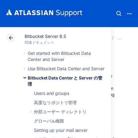
Bitbucket Server 8.5
アトラシアン サポート
関連ドキュメント
Bitbucket
ア
関連ドキュメント
Get started with Bitbucket Data
Jira integration
Center and Server
Use Bitbucket Data Center and Server
Integrating Bitbucket Data Center and Server
Bitbucket Data Center と Server の管
with Jira Software
理
makes it easy to keep everyone up to date on
Users and groups
code changes and helps to minimize switching
between tools. Once they're integrated, you
高度なリポジトリ管理
can link a
Bitbucket
commit, branch, or pull
外部ユーザー ディレクトリ
request to a Jira issue by including the issue
key.
グローバル権限
その後、Jira で次のことを行えます。
Setting up your mail server