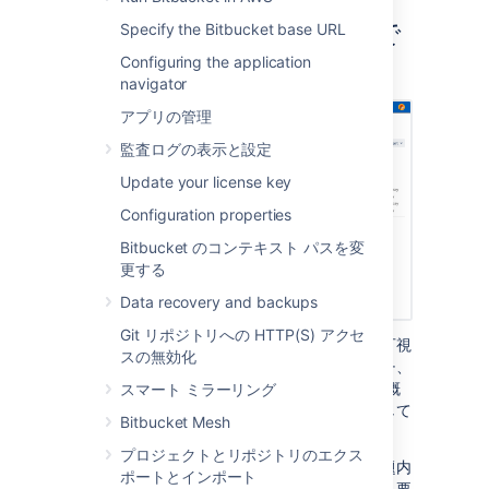
スの更新をリアルタイムで
Specify the Bitbucket base URL
Configuring the application
確認
navigator
アプリの管理
監査ログの表示と設定
Update your license key
Configuration properties
Bitbucket のコンテキスト パスを変
更する
Data recovery and backups
Git リポジトリへの HTTP(S) アクセ
課題のコンテキスト内から開発ステータスを可視
スの無効化
化します。開発パネルには、関連するブランチ、
コミット、プル リクエスト、およびビルドの概
スマート ミラーリング
要が表示されます。パネル内のリンクを選択して
Bitbucket Mesh
詳細情報を確認することもできます。
プロジェクトとリポジトリのエクス
新しいタスクに取り組む準備が整ったら、課題内
ポートとインポート
からブランチを直接作成できます。課題キーと要