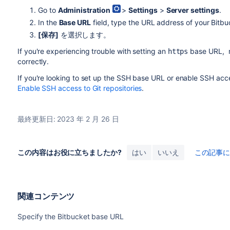
Go to
Administration
>
Settings
>
Server settings
.
In the
Base URL
field, type the URL address of your
Bitbu
[保存]
を選択します。
If you're experiencing trouble with setting an
base URL, m
https
correctly.
If you're looking to set up the SSH base URL or enable SSH acces
Enable SSH access to Git repositories
.
最終更新日: 2023 年 2 月 26 日
この内容はお役に立ちましたか?
はい
いいえ
この記事
関連コンテンツ
Specify the Bitbucket base URL