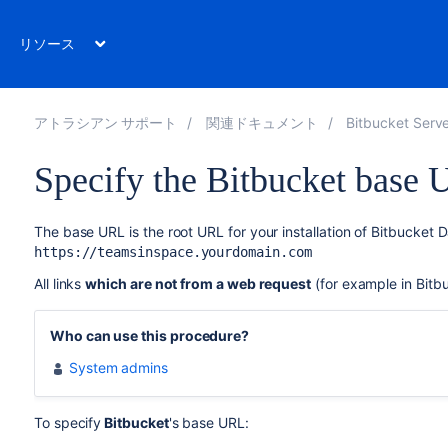
リソース
アトラシアン サポート
関連ドキュメント
Bitbucket Server 8
Specify the Bitbucket base
The base URL is the root URL for your installation of
Bitbucket D
https://teamsinspace.yourdomain.com
All links
which are not from a web request
(for example in
Bitb
Who can use this procedure?
System admins
To specify
Bitbucket
's base URL: