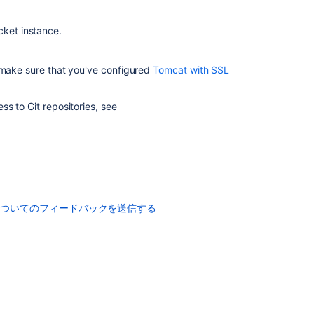
base
URL
cket
instance.
You
are
accessing
ake sure that you've configured
Tomcat with SSL
Bitbucket
from
s to Git repositories, see
a
URL
that
does
not
match
the
についてのフィードバックを送信する
configured
base
URL
Change
Bitbucket's
context
path