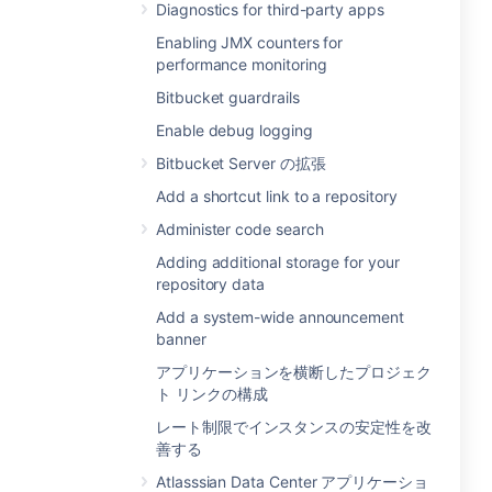
Diagnostics for third-party apps
Enabling JMX counters for
performance monitoring
Bitbucket guardrails
Enable debug logging
Bitbucket Server の拡張
Add a shortcut link to a repository
Administer code search
Adding additional storage for your
repository data
Add a system-wide announcement
banner
アプリケーションを横断したプロジェク
ト リンクの構成
レート制限でインスタンスの安定性を改
善する
Atlasssian Data Center アプリケーショ