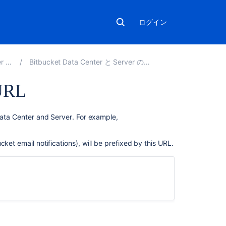
ログイン
.4
Bitbucket Data Center と Server の管理
 URL
関
ata Center and Server
. For example,
連
コ
ucket
email notifications), will be prefixed by this URL.
ン
テ
ン
ツ
Specify
the
Bitbucket