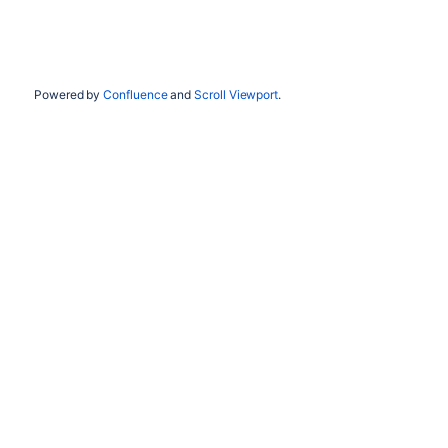
Powered by
Confluence
and
Scroll Viewport
.