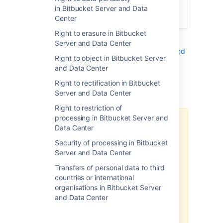
なる場合も、バグや脆弱性のパッチを可能
in Bitbucket Server and Data
な限り迅速に公開するよう尽力します。
Center
Right to erasure in Bitbucket
See also
Server and Data Center
Security of processing in Bitbucket Server and
Right to object in Bitbucket Server
Data Center
and Data Center
.
Right to rectification in Bitbucket
その他の注意事項
Server and Data Center
Right to restriction of
processing in Bitbucket Server and
お使いの製品バージョンに応じた制
Data Center
約がある可能性があります
Security of processing in Bitbucket
上記に関連する GDPR 回避策は、
Server and Data Center
本製品の最新バージョン用に最適化
Transfers of personal data to third
されていることにご注意ください。
countries or international
製品のレガシー バージョンを実行
organisations in Bitbucket Server
している場合、回避策の効果は限定
and Data Center
的である可能性があります。この記
事で案内されている回避策を最適化
するには、最新の製品バージョンに