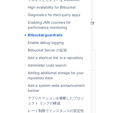
Bitbucket guardrails
High availability for Bitbucket
Diagnostics for third-party apps
次のガードレールは、スケール リスクを特定し
Enabling JMX counters for
て軽減し、インスタンスのクリーンアップに関す
performance monitoring
る意思決定を下すのに役立ちます。
Bitbucket guardrails
LDAP ユーザー
Enable debug logging
Bitbucket Server の拡張
CONTENTTYPE
Total number of users
Add a shortcut link to a repository
synchronized between
LDAP and Bitbucket
Administer code search
Adding additional storage for your
ガードレール
Microsoft Active
repository data
Directory をご利用の場
Add a system-wide announcement
合
banner
100,000 ユーザー
アプリケーションを横断したプロジ
別のコネクターをご利用
ェクト リンクの構成
の場合
レート制限でインスタンスの安定性