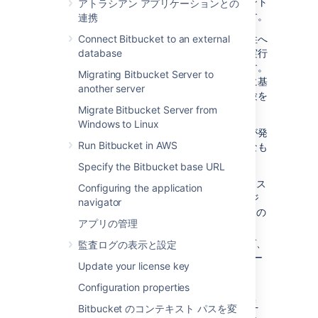
下であり、チームに重大な影響を与えるポイント
アトラシアン アプリケーションとの
に到達するまで気づかれない可能性があります。
連携
次の表では観察されたパフォーマンスと安定性へ
Connect Bitbucket to an external
の影響を説明して、リスクを軽減するために実行
database
できるいくつかのアクションを提案しています。
Migrating Bitbucket Server to
ガードレールは一部の大手顧客の実際の経験に基
another server
づいていますが、必ずしもすべての組織の経験を
代表するものではありません。
Migrate Bitbucket Server from
Windows to Linux
パフォーマンスと安定性に関する重大な問題が発
Run Bitbucket in AWS
生するリスクを軽減する方法には、次のようなも
のがあります。
Specify the Bitbucket base URL
アプリの変更。たとえば、パフォーマンス
Configuring the application
を向上させるために新しいアプリ バージ
navigator
ョンにアップグレード、またはユーザーの
アプリの管理
管理方法を変更します。
インフラストラクチャの変更。たとえば、
監査ログの表示と設定
メモリや CPU を増設、またはクラスター
Update your license key
やミラーを実行します。
Configuration properties
フットプリントを削減するためのデータ
クリーンアップ アクティビティ。たとえ
Bitbucket のコンテキスト パスを変
ば、アーカイブ、またはモノリス サイト