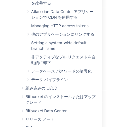
70,000 ユーザー
を改善する
Atlasssian Data Center アプリケー
この数を調べる
How to get the number
ションで CDN を使用する
方法
of users, groups, and
nested groups in
Managing HTTP access tokens
Bitbucket Data Center
他のアプリケーションにリンクする
and Server
Setting a system-wide default
If you’re not able to get
branch name
this number from your
user directory, you
非アクティブなプル リクエストを自
could try the
動的に却下
workaround described
データベース パスワードの暗号化
in
How do I find which
users count against my
データ パイプライン
Bitbucket license
組み込みの CI/CD
リスク
Bitbucket のインストールまたはアップ
このガードレールを超え
グレード
て運用した場合は、次の
問題が確認されていま
Bitbucket Data Center
す。
リリース ノート
Instance instability,