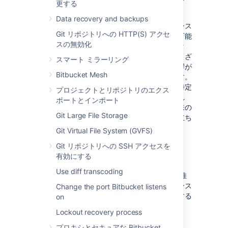
更する
を分割します。
Data recovery and backups
これらはハード制限ではなく、一部の製品インス
Git リポジトリへの HTTP(S) アクセ
タンスは既にこれらのしきい値を超えている可能
スの無効化
性があることにご注意ください。異なるデータ
タイプ間の相互作用やサイトの負荷など、さまざ
スマート ミラーリング
まな要因によって次に示すような潜在的な影響が
Bitbucket Mesh
発生する可能性とその影響の程度が決まります。
あらゆるタイプのリスクと同様に、リスクを特定
プロジェクトとリポジトリのエクス
して計画を立てることが不可欠です。そうすれ
ポートとインポート
ば、これらのアクションに優先順位付けて将来の
Git Large File Storage
パフォーマンス問題の可能性を減らすのに役立ち
ます。
Git Virtual File System (GVFS)
Git リポジトリへの SSH アクセスを
定義
有効にする
Use diff transcoding
製品
ガードレール
とはデータ タイプに関する推
奨事項であり、潜在的なリスクを特定してインス
Change the port Bitbucket listens
タンス最適化ジャーニーの次のステップに関する
on
意思決定をサポートするように設計されていま
Lockout recovery process
す。
プロキシとセキュアな Bitbucket