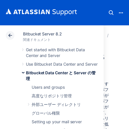
Bitbucket Server 8.2
アトラシアン サポート
関連ドキュメント
Bitbucket
Bitbuck
関連ドキュメント
Get started with Bitbucket Data
Bitbucket guardrails
Center and Server
Use Bitbucket Data Center and Server
背景
Bitbucket Data Center と Server の管
理
アトラシアンは、大手顧客のニーズをサポートす
Users and groups
ることを約束しています。これには、製品のパフ
ォーマンスとスケーラビリティの継続的な改善が
高度なリポジトリ管理
含まれます。インスタンス内のデータ量は、パフ
外部ユーザー ディレクトリ
ォーマンスと安定性の問題の要因になる可能性が
あります。インスタンスが大きくなるにつれて、
グローバル権限
時間の経過とともにパフォーマンスが低下するリ
Setting up your mail server
スクも増えます。多くの場合、これは段階的な低