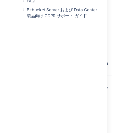
FAQ
including
performance
Bitbucket Server および Data Center
degradation and
製品向け GDPR サポート ガイド
potential outages
when Bitbucket is
under high load.
Directory
synchronization
takes a long time.
User authentication
can take longer than
expected.
緩和オプション
Microsoft Active
Directory をご利用の
場合は、増分同期を
有効にします。これ
によって、LDAP か
ら変更がフェッチさ
れて完全同期の必要
性がなくなります。
Crowd によって次の