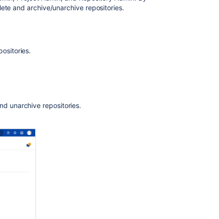
ete and archive/unarchive repositories.
ositories.
nd unarchive repositories.
コ
ミ
ュ
ニ
テ
ィ
に
質
問