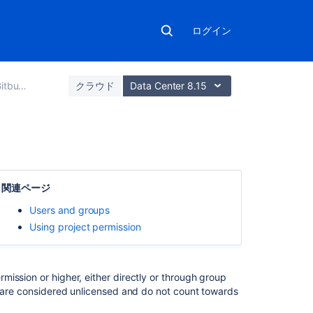
ログイン
ta Center
クラウド
Data Center 8.15
関
連
関連ページ
コ
ン
Users and groups
テ
Using project permission
ン
ツ
mission or higher, either directly or through group
Using
 are considered unlicensed and do not count towards
project
permissions