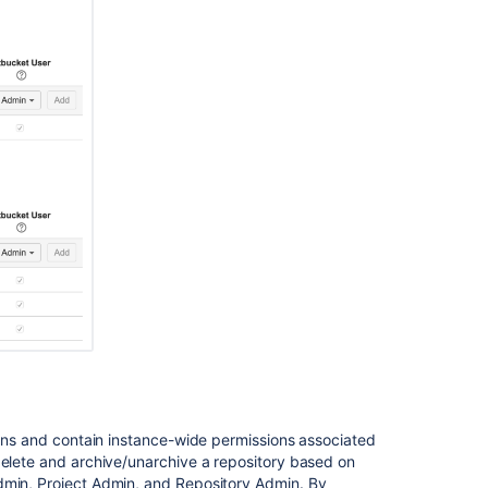
in
Bitbucket
Data
Center
Creating
personal
repositories
sions and contain instance-wide permissions associated
delete and archive/unarchive a repository based on
dmin, Project Admin, and Repository Admin. By