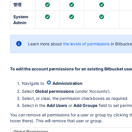
管理
System
Admin
Learn more about
the levels of permissions
in
Bitbucke
To edit the account permissions for an existing
Bitbucket
user
Navigate to
Administration
Select
Global permissions
(under 'Accounts').
Select, or clear, the permission checkboxes as required.
Select in the
Add Users
or
Add Groups
field to set permi
You can remove all permissions for a user or group by clicking 
hover there). This will remove that user or group.