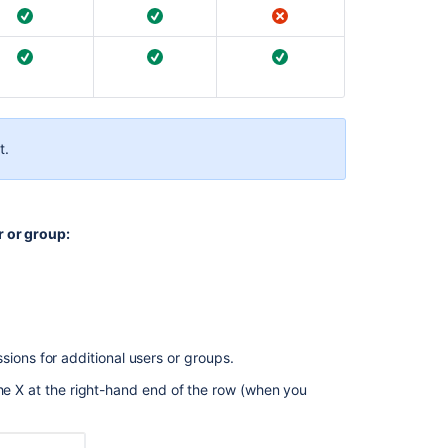
Users
and
groups
Running
Bitbucket
Data
Center
t
.
with
a
dedicated
user
 or group:
How
to
turn
off
the
ssions for additional users or groups.
ability
to
the X at the right-hand end of the row (when you
delete
pull
requests