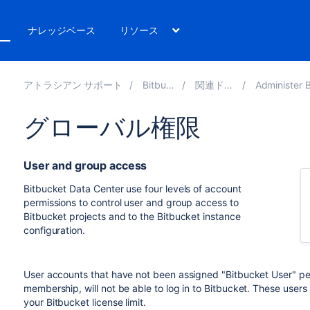
ト
ナレッジベース
リソース
アトラシアン サポート
Bitbucket 8.15
関連ドキュメント
Administer Bitbucket Da
グローバル権限
User and group access
Bitbucket Data Center
use four levels of account
permissions to control user and group access to
Bitbucket
projects and to the
Bitbucket
instance
configuration.
User accounts that have not been assigned "
Bitbucket
User" per
membership, will not be able to log in to
Bitbucket
. These users
your
Bitbucket
license limit.