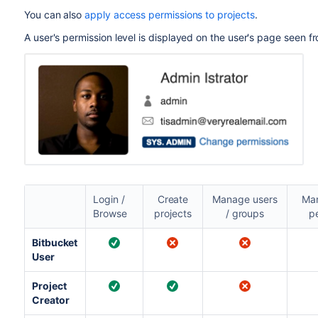
You can also
apply access permissions to projects
.
A user's permission level is displayed on the user's page seen f
Login /
Create
Manage users
Man
Browse
projects
/ groups
p
Bitbucket
User
Project
Creator