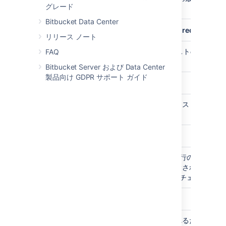
グレード
あたり 10 件です。
Bitbucket Data Center
plugin.audit.search.max.concurrent.text.requests
リリース ノート
FREETEXT の同時検索リクエストの最大数。
5
FAQ
ードあたり 10 件です。
Bitbucket Server および Data Center
製品向け GDPR サポート ガイド
plugin.audit.search.query.timeout
キューに追加された検索リクエストのタイムア
30
位)。既定値は 30 秒。
plugin.audit.db.limit.rows
DB に保存される監査イベント行の最大数。
10000000
ベントは古いものから順に削除されます。既
10,000,000 で、1 時間おきにチェックさ
plugin.audit.db.limit.buffer.rows
新しい監査イベントを受け入れるためのバッ
1000