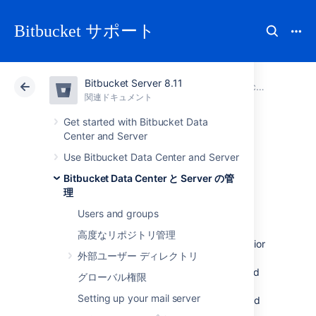
Bitbucket サポート
Bitbucket Server 8.11
アトラシアン サポート
Bitbucket 8.11
関連ドキュメント
Bitbucket Data Center と Server の管理
関連ドキュメント
クラウド
Data Center 8.11
Get started with Bitbucket Data
Center and Server
Configuration
Use Bitbucket Data Center and Server
Bitbucket Data Center と Server の管
properties
理
Users and groups
This page describes the configuration
高度なリポジトリ管理
properties that can be used to control behavior
外部ユーザー ディレクトリ
in Bitbucket Data Center and Server. Create
the
file, in the shared
bitbucket.properties
グローバル権限
folder of your
home directory
, and add the
Setting up your mail server
system properties you need, use the standard
format for Java properties files.