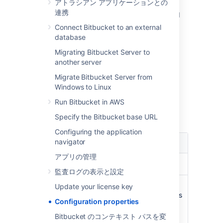
アトラシアン アプリケーションとの
連携
Note that
is created
bitbucket.properties
automatically when you perform a
database
Connect Bitbucket to an external
migration
.
database
Bitbucket must be restarted for changes to
Migrating Bitbucket Server to
become effective.
another server
Default values for system properties, where
Migrate Bitbucket Server from
applicable, are specified in the tables below.
Windows to Linux
Run Bitbucket in AWS
Analytics
Specify the Bitbucket base URL
Configuring the application
既定
navigator
説明
値
アプリの管理
analytics.aws.enabled
監査ログの表示と設定
Controls whether AWS instance
true
Update your license key
analytics events are published. This
Configuration properties
setting only has an effect if
analytics is enabled.
Bitbucket のコンテキスト パスを変