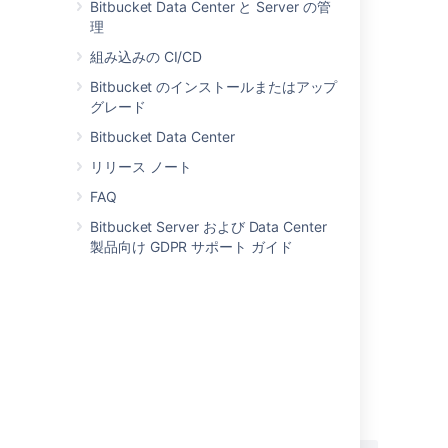
Bitbucket Data Center と Server の管
参考資料
理
Creating repositories
組み込みの CI/CD
Controlling access to code
Bitbucket のインストールまたはアップ
プル リクエスト
グレード
Working with Git LFS Files
Bitbucket Data Center
Compare changes in Bitbucket Server
リリース ノート
FAQ
Git resources
Bitbucket Server および Data Center
For those who are new to using Git:
製品向け GDPR サポート ガイド
プル リクエスト
基本的な Git コマンド
Git リポジトリで恒久的に認証する
最終更新日 2022 年 9 月 12 日
この内容はお役に立ちました