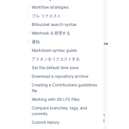
Bitbucket
.
Workflow strategies
If you are setting up
Bitbucket
see the
プル リクエスト
Install or upgrade Bitbucket
section. If you
want to configure
Bitbucket
, see the
Bitbucket search syntax
Administer Bitbucket Data Center and Server
Webhook を管理する
section.
通知
See
Get started with Git
for an overview of how
to work with
Bitbucket
.
Markdown syntax guide
アドオンをリクエストする
Working with projects
Set the default time zone
Bitbucket
Download a repository archive
manages related repositories as
projects. Find out how to
set up projects
and
Creating a Contributions guidelines
then
give your teams access
to those.
file
Working with Git LFS Files
Working with repositories
Compare branches, tags, and
commits
If you have existing projects that you want to
manage in
Bitbucket
, then you'll want to read
Commit history
Importing code from an existing project
.