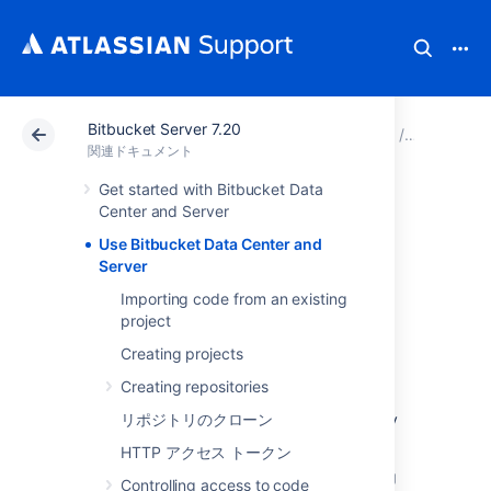
Bitbucket Server 7.20
アトラシアン サポート
関連ドキュメント
Bitbucket
関連ドキュメント
Get started with Bitbucket Data
Use Bitbucket Data
Center and Server
Use Bitbucket Data Center and
Center and Server
Server
Importing code from an existing
project
Creating projects
Bitbucket
is the on-premises Git repository
Creating repositories
management solution for enterprise teams. It
allows everyone in your organization to easily
リポジトリのクローン
collaborate on your Git repositories.
HTTP アクセス トークン
This section describes the essentials of using
Controlling access to code