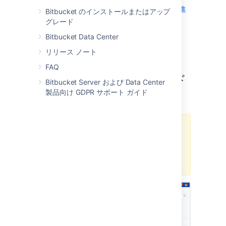
Jira Software のドキュメントで
バージョンの進
Bitbucket のインストールまたはアップ
捗の確認の詳細をご確認ください
。
グレード
Bitbucket Data Center
リリース ノート
割り当てられた Jira 課題を
FAQ
Bitbucket のダッシュボード
Bitbucket Server および Data Center
製品向け GDPR サポート ガイド
で確認
A Data Center license is required
to use this feature. Get an
evaluation license
to try it out, or
purchase a license
now.