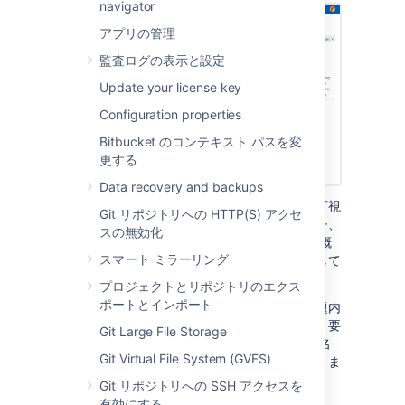
navigator
アプリの管理
監査ログの表示と設定
Update your license key
Configuration properties
Bitbucket のコンテキスト パスを変
更する
Data recovery and backups
課題のコンテキスト内から開発ステータスを可視
Git リポジトリへの HTTP(S) アクセ
化します。開発パネルには、関連するブランチ、
スの無効化
コミット、プル リクエスト、およびビルドの概
スマート ミラーリング
要が表示されます。パネル内のリンクを選択して
詳細情報を確認することもできます。
プロジェクトとリポジトリのエクス
ポートとインポート
新しいタスクに取り組む準備が整ったら、課題内
からブランチを直接作成できます。課題キーと要
Git Large File Storage
約を使い、Jira がブランチ タイプとブランチ名
Git Virtual File System (GVFS)
を提案するため、作業を素早く行うことができま
す。
Git リポジトリへの SSH アクセスを
有効にする