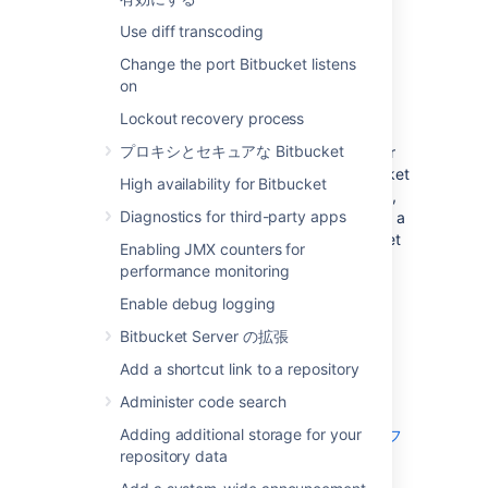
Use diff transcoding
Change the port Bitbucket listens
Trigger Jira issue transitions
on
using
Bitbucket
events
Lockout recovery process
プロキシとセキュアな Bitbucket
With just a few clicks, you can configure your
Jira workflow to respond to events in
Bitbucket
High availability for Bitbucket
. For example, when a pull request is created,
Diagnostics for third-party apps
Jira can automatically transition the status of a
linked issue. The events available in
Bitbucket
Enabling JMX counters for
are:
performance monitoring
ブランチの作成
Enable debug logging
コミットの作成
Bitbucket Server の拡張
プル リクエストの作成
Add a shortcut link to a repository
プル リクエストのマージ
Pull request declined
Administer code search
Adding additional storage for your
Jira Software のドキュメントで
高度なワークフ
repository data
ロー構成の詳細をご確認ください
。