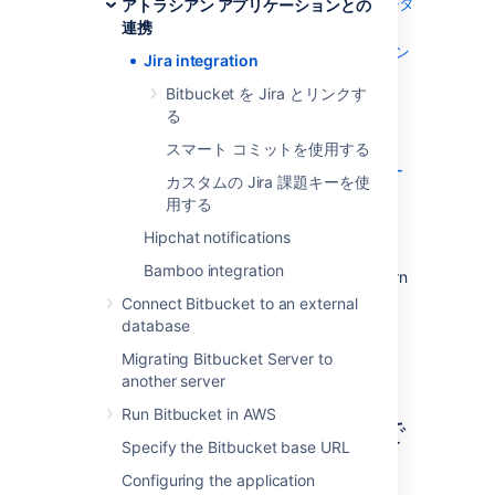
課題内で開発ステータスの更新をリアルタ
アトラシアン アプリケーションとの
イムで確認
連携
Bitbucket イベントを使って課題のトラン
Jira integration
ジションをトリガー
Bitbucket を Jira とリンクす
特定のバージョンの開発の進捗を確認
る
And in
Bitbucket
you can:
スマート コミットを使用する
割り当てられた Jira 課題をダッシュボー
カスタムの Jira 課題キーを使
ドで確認
用する
Jira 課題を操作
Hipchat notifications
You can also use Jira Software for delegated
Bamboo integration
management of your
Bitbucket
users. To learn
more, see
External user directories
.
Connect Bitbucket to an external
database
Migrating Bitbucket Server to
another server
Jira 課題内で開発ステータ
Run Bitbucket in AWS
スの更新をリアルタイムで
Specify the Bitbucket base URL
確認
Configuring the application