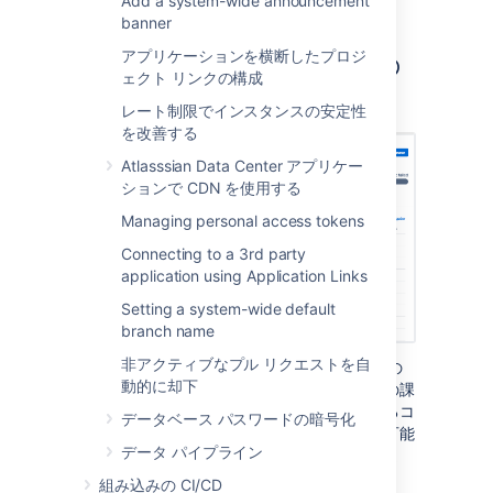
Add a system-wide announcement
banner
アプリケーションを横断したプロジ
特定のバージョンの開発の
ェクト リンクの構成
進捗を Jira で確認
レート制限でインスタンスの安定性
を改善する
Atlasssian Data Center アプリケー
ションで CDN を使用する
Managing personal access tokens
Connecting to a 3rd party
application using Application Links
Setting a system-wide default
branch name
非アクティブなプル リクエストを自
Jira のリリース ハブでは、特定のバージョンの
動的に却下
進捗を確認し、そのバージョンに含める予定の課
題をひと目で把握できます。各課題に関連するコ
データベース パスワードの暗号化
ミットも確認できるため、問題を発生させる可能
データ パイプライン
性がある潜在的な開発の問題の特定に役立ちま
す。
組み込みの CI/CD