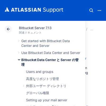
Bitbucket Server 7.13
アトラシアン サポート
関連ドキュメント
Bitbucket 
ア
関連ドキュメント
Get started with Bitbucket Data
Jira integration
Center and Server
Use Bitbucket Data Center and Server
Integrating Bitbucket Data Center and Server
Bitbucket Data Center と Server の管
with Jira Software
理
makes it easy to keep everyone up to date on
Users and groups
code changes and helps to minimize switching
between tools. Once they're integrated, you
高度なリポジトリ管理
can link a
Bitbucket
commit, branch, or pull
外部ユーザー ディレクトリ
request to a Jira issue by including the issue
key.
グローバル権限
その後、Jira で次のことを行えます。
Setting up your mail server