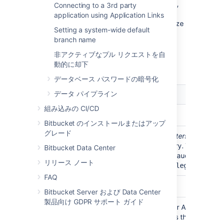
These properties control the auditing feature,
Connecting to a 3rd party
determining the number of audit entries
application using Application Links
logged, or stored in the database, and the size
Setting a system-wide default
of those entries. Changing these settings will
branch name
only affect new audit entries.
非アクティブなプル リクエストを自
Increasing the amount of auditing done may
動的に却下
have an adverse effect on performance.
データベース パスワードの暗号化
データ パイプライン
既定値
説明
組み込みの CI/CD
audit.details.max.length
Bitbucket のインストールまたはアップ
グレード
Defines the number of
characters
that can 
1024
as details in a single audit entry. This prope
Bitbucket Data Center
applicable to legacy (pre 7.0) audit log file.
リリース ノート
is effective only when
audit.legacy.log=
FAQ
audit.legacy.events.logging.forced
Bitbucket Server および Data Center
製品向け GDPR サポート ガイド
This property controls whether ADVANCED 
false
logging is enforced for actions that were au