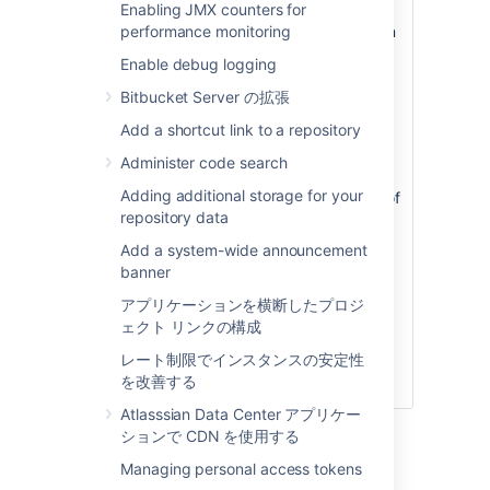
Enabling JMX counters for
attachment the system will
performance monitoring
allow. Attachments larger than
this will be rejected without
Enable debug logging
ever being stored locally.
Bitbucket Server の拡張
This setting applies to all
Add a shortcut link to a repository
uploaded data, including
avatars. Some types may
Administer code search
have their own further
Adding additional storage for your
restriction they apply on top of
repository data
this. However, for such types,
the file
will
be stored locally
Add a system-wide announcement
prior to that secondary limit
banner
being applied. If that
アプリケーションを横断したプロジ
secondary limit is higher than
ェクト リンクの構成
this limit, this limit is the one
that will be applied.
レート制限でインスタンスの安定性
を改善する
This value is in
bytes
.
Atlasssian Data Center アプリケー
ションで CDN を使用する
Audit
Managing personal access tokens