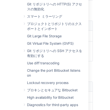
Git リポジトリへの HTTP(S) アクセ
スの無効化
Application mode
スマート ミラーリング
プロジェクトとリポジトリのエクス
既定値
説明
ポートとインポート
application.mode
Git Large File Storage
Git Virtual File System (GVFS)
Controls what mode Bitbucket
default
Git リポジトリへの SSH アクセスを
is in - currently "mirror" and
有効にする
"default" are supported
Use diff transcoding
Change the port Bitbucket listens
添付ファイル
on
Lockout recovery process
既定値
説明
プロキシとセキュアな Bitbucket
attachment.upload.max.size
High availability for Bitbucket
Diagnostics for third-party apps
Defines the largest single
10485760