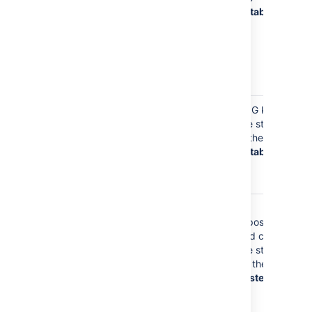
)
your profile,
database
so
Bitbucket
knows where
to send you
notifications
about content
Your email
GPG keys
address is
are stored
stored with
in the
any GPG keys
database
you upload to
Bitbucket
Your email
Git
address is
repositories
stored
and caches
whenever you
are stored
commit to a
on the
file
Git repository
system
and in
cached Git