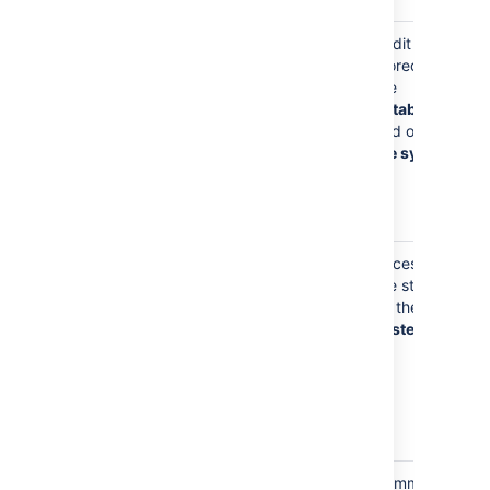
Your
Audit logs is
username will
stored in
appear in the
the
audit log
database
when you
and on the
make
file system
administrative
changes to
Bitbucket
Your
Access logs
username will
are stored
appear in
on the
file
access logs,
system
as you
browse
pages and
use Git with
Bitbucket
Your
Comments