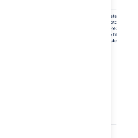
data
Your Avatar photo
Your avatar
Avatar
photo may be
photos are
stored on
stored on
your profile to
the
file
help identify
system
you to other
users of
Bitbucket
.
By default,
Bitbucket
will
look for your
avatar in
Gravatar
,
using a one-
way hash of
your email
address.