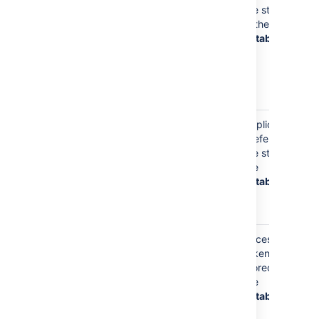
username will
are stored
appear in
in the
Bitbucket
database
mentions in
pull request
and commit
comments
Your
Application
username will
preferences
be used to
are store in
keep track of
the
your
database
application
preferences
Your
Access
username
tokens are
may be used
stored in
to store
the
access
database
tokens to