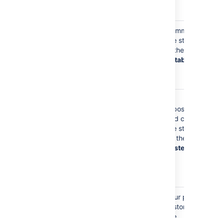
personal
project
Your display
Comments
name may be
are stored
stored in pull
in the
request and
database
commit
comments
Your display
Git
name is
repositories
stored
and caches
whenever you
are stored
commit to a
on the
file
Git repository
system
and in
cached Git
data
Your Email Address
Your email
Your profile
(such as
address is
is stored in
jsmith@example.tld
stored on
the