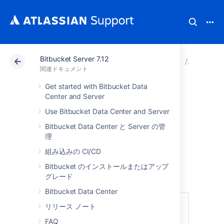
Bitbucket Server 7.12
アトラシアン サポート
関連ドキュメント
Bitbucket 
Bitbuc
関連ドキュメント
Get started with Bitbucket Data
Right of access by
Center and Server
Use Bitbucket Data Center and Server
the data subject
Bitbucket Data Center と Server の管
in Bitbucket Server
理
組み込みの CI/CD
and Data Center
Bitbucket のインストールまたはアップ
グレード
Bitbucket Data Center
GDPR 第 15 条において
、個人は自身に関連
リリース ノート
するどの個人データが処理されているか、
FAQ