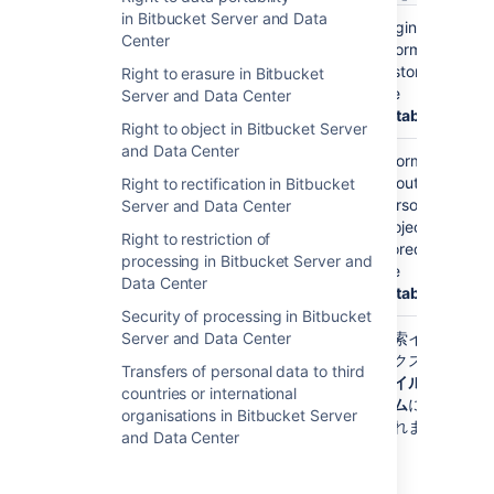
in Bitbucket Server and Data
Your username
Your
Login
Center
(such as
)
username is
information
jsmith
stored so you
is stored in
Right to erasure in Bitbucket
can log into
the
Server and Data Center
Bitbucket
database
Right to object in Bitbucket Server
and Data Center
Your
Information
username is
about
Right to rectification in Bitbucket
used as your
personal
Server and Data Center
personal
projects is
Right to restriction of
project key
stored in
processing in Bitbucket Server and
(such as
the
Data Center
)
database
~jsmith
Security of processing in Bitbucket
Server and Data Center
Your
検索インデ
username is
ックスは
フ
Transfers of personal data to third
stored in the
ァイルシス
countries or international
search index
テム
に保存
organisations in Bitbucket Server
when you
されます
and Data Center
have a
personal
project