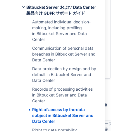
およびその処理の正当性を把握する権利を
有します。GDPR では、要求に応じ、この
Bitbucket Server および Data Center
情報を個人に提供するするための正当な手
製品向け GDPR サポート ガイド
順を踏む必要があります。製品内に保存さ
Automated individual decision-
れている個人データへのアクセス権を個人
making, including profiling
に提供する必要があるかどうか、およびそ
in Bitbucket Server and Data
の処理の妥当性はケースバイケースで異な
Center
り、判断を行う際には弁護士に意見を求め
ることをおすすめします。
製品を通じて処
Communication of personal data
理された個人データへのアクセス権を個人
breaches in Bitbucket Server and
に提供する義務があると判断された場合、
Data Center
特定のアトラシアン製品でこれを行う方法
Data protection by design and by
について、以降の手順をご確認ください。
default in Bitbucket Server and
Data Center
説明
Records of processing activities
in Bitbucket Server and Data
The following table lists where user account-
Center
level personal data may be stored in a default
Right of access by the data
Bitbucket Data Center
installation.
subject in Bitbucket Server and
Data Center
データの保
データ
使用目的
存先
Right to data portability