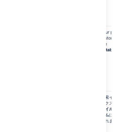
external
systems (Jira,
Hipchat, 3LO,
etc)
Your Display Name
Your display
Your profile
(such as
John
name is
is stored in
Smith
)
stored on
the
your profile,
database
so
Bitbucket
can display
your name
instead of
your
username
Your display
検索インデ
name is
ックスは
フ
stored in the
ァイルシス
search index
テム
に保存
when you
されます
have a