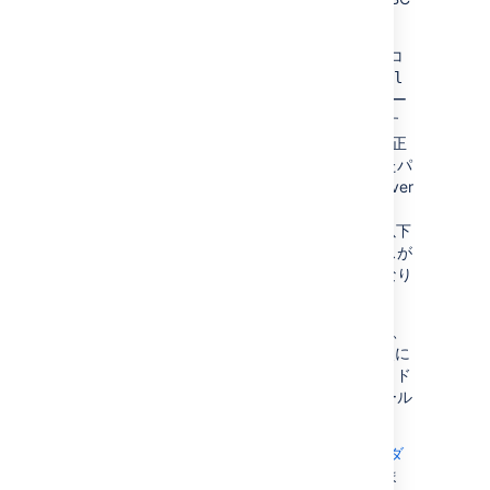
接続を指定する必要があります。
Restore Client
は、Restore Client を実行するコ
マンドで使用される
、
jdbc.driver
jdbc.url
、
および
パラメー
jdbc.user
jdbc.password
ターで指定された
JDBC 接続構成を使用します
(以下を参照)
。
データベースのバックアップが正
常に復元されると、クライアントは指定されたパ
ラメーターを新しく復元された Bitbucket Server
ホーム ディレクトリ内の
bitbucket-
ファイルに書き込み、以下
config.properties
に概説する手順に従うと、新しいインスタンスが
復元されたデータベースに接続できるようになり
ます。
MySQL データベースへの復元を実行する前に、
MySQL 用の JDBC はバンドルされて
いない
点に
ご注意ください (ライセンス上の制限のため)。ド
ライバを自身でダウンロードおよびインストール
する必要があります。
MySQL Connector/J JDBC ドライバを
ダ
ウンロード サイト
からダウンロードしま