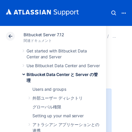
Bitbucket Server 7.12
アトラシアン サポート
関連ドキュメント
Bitbucket 
Dat
関連ドキュメント
Get started with Bitbucket Data
Bitbucket Server
Center and Server
Use Bitbucket Data Center and Server
Backup Client
Bitbucket Data Center と Server の管
理
Users and groups
Backup Client に Bitbucket Data
外部ユーザー ディレクトリ
Center との互換性はありません
グローバル権限
Bitbucket Server Backup Client に
Setting up your mail server
は、クラスタ化された Bitbucket
アトラシアン アプリケーションとの
Data Center インスタンスとの互換
連携
性はありません (シングル ノードに