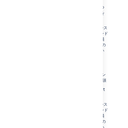
バックアップを実行する、管理権限を持つ
Bitbucket Server ユーザーのパスワードを
定義します。必須
ここで
省略
した場合、同じ名前の Java シス
テム プロパティから取得されます (コマンド
ラインで Backup Client に指定していた場
合)。これは必須の値であるため、これらの
メカニズムのいずれかで指定されていない
場合は、バックアップが失敗します。
bitbucket.baseUrl
バックアップを行う Bitbucket Server イン
スタンスのベース URL を定義します。必須
例:
http://localhost:7990/bitbucket
または
http://bitbucketserver/
ここで
省略
した場合、同じ名前の Java シス
テム プロパティから取得されます (コマンド
ラインで Backup Client に指定していた場
合)。これは必須の値であるため、これらの
メカニズムのいずれかで指定されていない