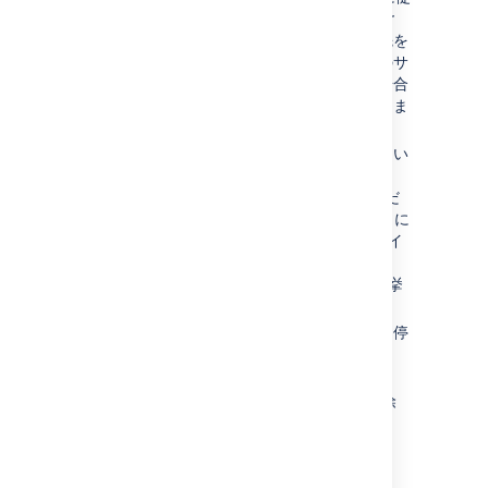
い、新しいサーバーに Bitbucket Server
をインストールします。インストール先を
空白のディレクトリにし、製品を以前のサ
ーバーでサービスとして実行していた場合
は同様にサービスとしてインストールしま
す。
新しいインストールが正常に実行されてい
ることを確認します。「
Start and stop Bitbucket
」をご確認くだ
さい。この段階では、Bitbucket Server に
よるゼロからの構成のためのガイド (ライ
センスの詳細や管理者ユーザーの確認な
ど) が表示されます。これは予期される挙
動です。
新しくインストールしたインスタンスを停
止します。
新しくインストールした
からコンテンツを削除
BITBUCKET_HOME
してください。
復元された
の内容を、
BITBUCKET_HOME
新たにインストールされた