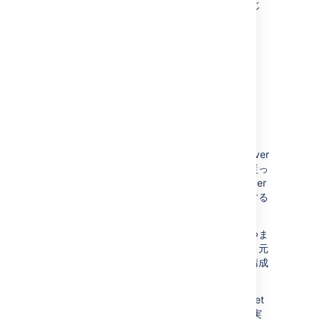
れた Bitbucket Server バージョンと同じ
ものを使用する必要があります。
新しく作成された DB を使
用するように Bitbucket
Server を復元
新しく作成したデータベースに Bitbucket Server
を復元する場合は、このセクションの説明に従っ
てください。このシナリオは、Bitbucket Server
をバックアップ元とは異なるサーバーに復元する
ことを前提としています。
復元プロセスはデータベースを問いません。つま
り、バックアップの復元先のデータベースは、元
のバックアップされたデータベースと異なる構成
やタイプでもかまいません。
Bitbucket Server を復元する際には、Bitbucket
Server の復元先のマシンで
Restore Client
が実