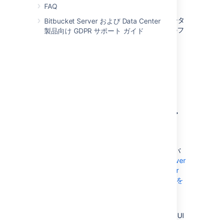
FAQ
(監査ログを除く)
log/*
(DB 内の HSQL データ
shared/data/db*
Bitbucket Server および Data Center
はバックアップされますが、ディスクのフ
製品向け GDPR サポート ガイド
ァイルはバックアップされません)
tmp
ディレクトリ (
plugins
installed-
ディレクトリを除く)
plugins
クライアントを使用した
Bitbucket Server のバックア
ップ
クライアントを使用して Bitbucket Server をバ
ックアップする前に、
ご使用の Bitbucket Server
インスタンスと互換性のある Bitbucket Server
Backup Client のリリースを使用していることを
確認します
。
Backup Client はコマンド ライン ツールであ
り、プラグインではない (アプリケーションの UI