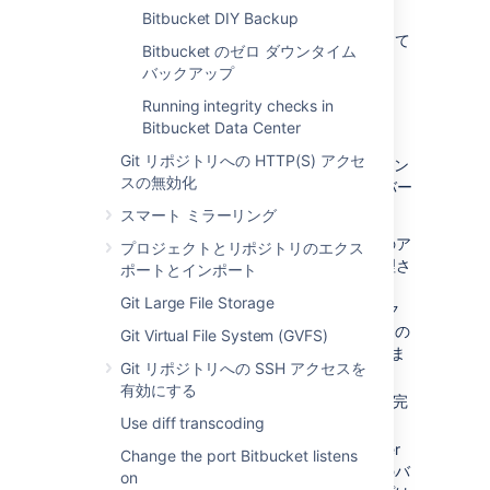
ご質問がある場合は、「
Bitbucket DIY Backup
FAQ - データの復元とバックアップ
」を参照して
Bitbucket のゼロ ダウンタイム
ください。
バックアップ
Running integrity checks in
動作の仕組み
Bitbucket Data Center
Git リポジトリへの HTTP(S) アクセ
Backup Client は、Bitbucket Server インスタン
スの無効化
スをバックアップするための一般的かつユニバー
サルな処理を含み、次の内容を実行します。
スマート ミラーリング
Bitbucket Server アプリケーションへのア
プロジェクトとリポジトリのエクス
クセス、Bitbucket Server によって管理さ
ポートとインポート
れているリポジトリ、および Bitbucket
Git Large File Storage
Server データベースを確認して、バック
アップの全体的な時間を確認します。この
Git Virtual File System (GVFS)
状態は "メンテナンス モード" と呼ばれま
Git リポジトリへの SSH アクセスを
す。
有効にする
すべての Git およびデータベース操作が完
Use diff transcoding
了したことを確認します。
ホーム ディレクトリ
と Bitbucket Server
Change the port Bitbucket listens
データベースのアプリケーション固有のバ
on