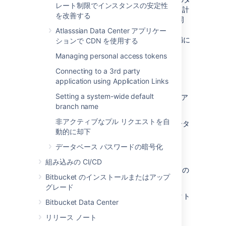
レート制限でインスタンスの安定性
ウンタイムは 7–8 分 (リポジトリのサイズが合計
を改善する
6 GB の場合) になりました。比較のために、同
じリポジトリで
Bitbucket Server DIY Backup
Atlasssian Data Center アプリケー
を使用すると、一般にダウンタイムは 1 分未満に
ションで CDN を使用する
なります。
Managing personal access tokens
Connecting to a 3rd party
バックアップ対象
application using Application Links
Setting a system-wide default
Backup Client は次のすべてのデータをバックア
branch name
ップします。
非アクティブなプル リクエストを自
Bitbucket Server が接続されているデータ
動的に却下
ベース (内部または外部 DB)
管理された Git リポジトリ
データベース パスワードの暗号化
Bitbucket Server の監査ログ
組み込みの CI/CD
インストール済みのプラグインとそれらの
Bitbucket のインストールまたはアップ
データ
グレード
バックアップには次のファイルおよびディレクト
Bitbucket Data Center
リは含まれません。
リリース ノート
export/*