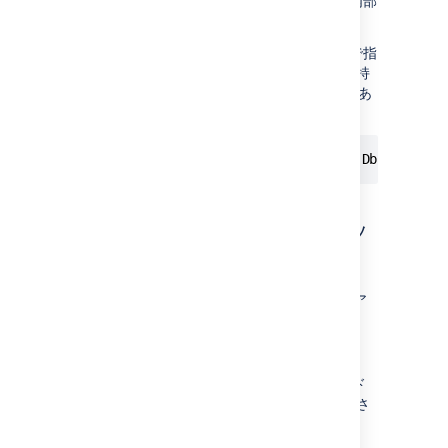
外部にある必要があります。ディレクトリの内部
にある場合、Backup Client は失敗します。
あるいは、次のプロパティをコマンドラインで指
定できます。これらは "
" プレフィックスを持
-D
ち、"-jar" パラメーターの前に配置する必要があ
ります。次に例を示します。
java -Dbitbucket.password="admin" -Dbitbucket
クライアントのバックアッ
プのキャンセル
必要に応じて、実行中のクライアント バックア
ップ操作をキャンセルできます。
バックアップのキャンセル方法
ターミナル (または Windows のコマンド
プロンプト) でクライアントによって返さ
れるキャンセル トークンをコピーしま
す。