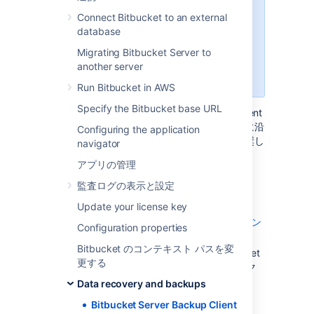
切り替えた場合も同様)。
Connect Bitbucket to an external
database
To back up a clustered Bitbucket
Data Center instance, you need to
Migrating Bitbucket Server to
use the
Bitbucket Server DIY
another server
Backup
instead.
Run Bitbucket in AWS
Specify the Bitbucket base URL
このページでは Bitbucket Server Backup Client
の使用について説明します。会社のポリシーに沿
Configuring the application
ったデータ復旧計画を確立することを強く推奨し
navigator
ます。
アプリの管理
監査ログの表示と設定
Backup Client の使用開始方法
Update your license key
Bitbucket Server Backup Client を
ダウン
Configuration properties
ロード
します。
Bitbucket のコンテキスト パスを変
クライアントを、サーバー上の Bitbucket
更する
Server インスタンスが存在するディレク
トリに展開します。
Data recovery and backups
Bitbucket Server Backup Client