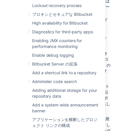
ックアップを実行します。バックアップは
Lockout recovery process
汎用的なものであり、サーバーまたはデー
タベース構成に依存しません。
プロキシとセキュアな Bitbucket
バックアップ ファイルをローカル ファイ
High availability for Bitbucket
ルシステムの指定された場所に、1 つの
tar ファイルして保管します。
Diagnostics for third-party apps
Bitbucket Server のメンテナンス モード
Enabling JMX counters for
のロックを解除します。
performance monitoring
Bitbucket Server がメンテナンス モードのとき
Enable debug logging
に、Bitbucket Server の web インターフェイス
Bitbucket Server の拡張
にアクセスしようとしたり、Bitbucket Server の
ホスティング サーバーを使用しようとしたりす
Add a shortcut link to a repository
ると、エラー メッセージが表示されます。
Administer code search
クライアントは Windows および Linux プラット
Adding additional storage for your
フォームと Bitbucket Server バージョン 4.0 以
repository data
降をサポートしていますが、個々の組織の IT ポ
リシーやプロセスに連携するような機能は提供し
Add a system-wide announcement
ていません。
banner
Bitbucket Server Backup Client の使用時に利用
アプリケーションを横断したプロジ
が不可能になる時間を予測するための参考値とし
ェクト リンクの構成
て、弊社の内部使用では、Bitbucket Server のダ