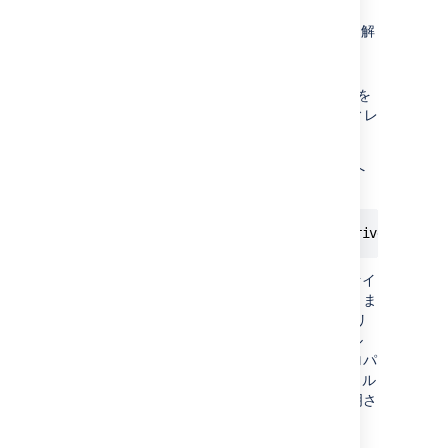
す。
ダウンロードした zip/tar.gz ファイルを解
凍します。
抽出したディレクトリから mysql-
connector-java-5.1.XX-bin.jar ファイルを
ディレ
<path/to/backup/client>/jdbc
クトリにコピーします。
この例では、新しく作成された PostgreSQL へ
の復元を行っています。
java -Djdbc.override=true -Djdbc.driver=org.p
あるいは、
ファイ
backup-config.properties
ルでこれらのパラメータを構成することもできま
す。
ファイルが現在のワーキング ディレクトリ
に存在することを確認してください。サンプル
ファイルはクライアントに同梱されます。プロパ
ティは、
ファイル
backup-config.properties
に完全に文書化されており、詳細は以下で説明さ
れています。