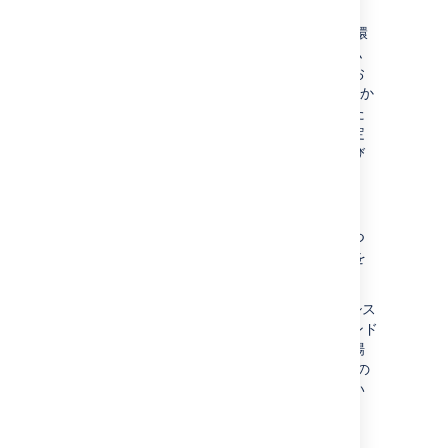
ィレクトリの場所を指定します。必須
ここで省略した
場合、
環
BITBUCKET_HOME
境変数、または同じ名前の Java システム
プロパティ (コマンド ラインで Backup お
よび Restore Client に指定していた場合) か
ら取得されます。これは必須の値であるた
め、これらのメカニズムのいずれかで指定
されていない場合は、バックアップおよび
復元が失敗します。
bitbucket.user
バックアップを実行する、管理権限を持つ
Bitbucket Server ユーザーのユーザー名を
定義します。必須
ここで
省略
した場合、同じ名前の Java シス
テム プロパティから取得されます (コマンド
ラインで Backup Client に指定していた場
合)。これは必須の値であるため、これらの
メカニズムのいずれかで指定されていない
場合は、バックアップが失敗します。
bitbucket.password