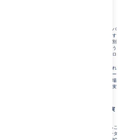
にコピーします。
BITBUCKET_HOME
新しくインストールされた
Bitbucket
Server を開始します。
この段階で、次のようになります。
以前のサーバーと同じリリースのバ
イナリをインストールした場合、す
べてが以前と同じようになり、個別
のステップでアップグレードを行う
必要があります。これは推奨アプロ
ーチです。
以前のリリースにインストールされ
ていたリリースよりもあとのリリー
スのバイナリをインストールした場
合、この段階でアップグレードが実
行されます。
コマンド ラインから Restore Client を実
行する
Restore Client をコマンド ラインから実行するこ
ともできます。このシナリオでは、新しいデータ
ベースを作成済みであるため、使用すべき JDBC