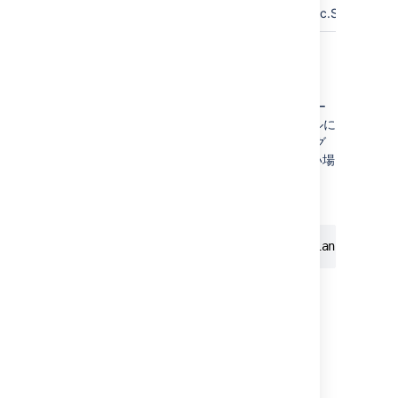
SQL Server
com.microsoft.sqlserver.jdbc.SQLServerD
デバッグ ロギング
バックアップ クライアントを実行しているワー
キング ディレクトリで
ファイルに
logback.xml
次の情報を追加することで、デバッグ ロギング
を有効化できます。このファイルが存在しない場
合は作成します。
LOGBACK.XML
<included><logger name="com.atlassian.bitbuck
関連ページ
Data recovery and backups
Bitbucket DIY Backup
Linux でのタスクのスケジュール