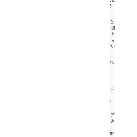
同じサーバーに Bitbucket Server を復元しよう
としていると見なします。
Restore Client は、Bitbucket Server の復元先と
同じマシンで実行されている必要があります。復
元で既存のデータを意図せず削除してしまうこと
がないよう、Restore Client は空白のホーム ディ
レクトリと空白のデータベースにのみ復元を行い
ます。
Restore Client は復元元のバックアップに含まれ
る JDBC 接続構成を使用します。
次のプロセスに従います。
Bitbucket Server インスタンスを停止しま
す。
現在のホーム ディレクトリのコンテンツ
を削除し、空にします。
データベースの既存のテーブルをドロップ
し、空にします。データベースは引き続き
同じユーザー/パスワードで存在してい
て、次の関連ページの「
Bitbucket Server