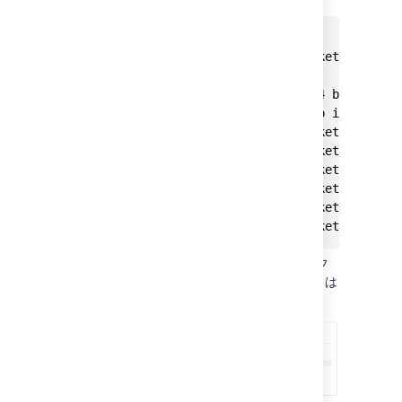
$ ./bitbucket.diy-backup.sh

[http://localhost:7990/bitbucket]  INFO: 
building file list ... done.

sent 4.17M bytes  received 484 bytes  2.7
total size is 121.12M  speedup is 29.06

[http://localhost:7990/bitbucket]  INFO: 
[http://localhost:7990/bitbucket]  INFO: 
[http://localhost:7990/bitbucket]  INFO: 
[http://localhost:7990/bitbucket]  INFO: 
[http://localhost:7990/bitbucket]  INFO: 
[http://localhost:7990/bitbucket]  INFO:
ブラウザで Bitbucket Server インターフ
ェイスに移動します。Bitbucket Server は
次の画面を表示します。