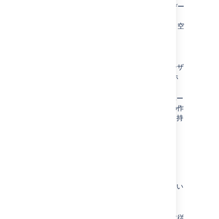
行されている必要があります。復元で既存のデー
タを意図せず削除してしまうことがないよう、
Restore Client
は空白のホーム ディレクトリと空
白のデータベースにのみ復元を行います。
次のプロセスに従います。
Bitbucket Server の実行に使用するユーザ
ー アカウントを使用して、新しい空のホ
ーム ディレクトリを作成します。
データベースを作成します。
次の関連ペー
ジの「
Bitbucket Server データベースの作
成
」
セクションで説明されている
構成を持
っている必要があります。
MySQL
Oracle
PostgreSQL
SQL Server
Restore Client を実行します。 詳細につい
ては、
以下のセクション
をご確認くださ
い。
「
Run the Bitbucket installer
」の手順に従