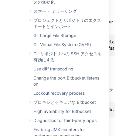
スの無効化
replace the
property
<password>ZGZnZGZn</password>

jdbc.password
れないように、このパラメーターを省
with the password generated by
CLI
.
スマート ミラーリング
略することをお勧めします。
Also, specify the
and restart the instance.

プロジェクトとリポジトリのエクス
jdbc.password.decrypter.classname
ポートとインポート
property. For example:
For Bitbucket, set the following prope
Git Large File Storage
jdbc.password.decrypter.classname=com.
jdbc.password.decrypter.classname=co
Git Virtual File System (GVFS)
jdbc.password=ZGZnZGZn

jdbc.password=put-the-obfuscated-pa
Git リポジトリへの SSH アクセスを
有効にする
Restart
Bitbucket
.
and restart the instance.

Use diff transcoding
パスワードの復号化
Change the port Bitbucket listens
on
パスワードを復号化するには、
-ｍ decrypt
パラ
Lockout recovery process
メータを使用してコマンドを拡張します。
プロキシとセキュアな Bitbucket
java -cp "./*" com.atlassian.db.config.p
High availability for Bitbucket
Diagnostics for third-party apps
When asked for a password, provide the
Enabling JMX counters for
encrypted one from
performance monitoring
your
file.