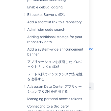
bitbucket.properties
Enable debug logging
トラブルシューティング
Bitbucket Server の拡張
Add a shortcut link to a repository
Bitbucket fails to start after enabling
database password encryption...
Administer code search
This means that
Bitbucket
couldn't connect
'A fatal error has occurred' message
Adding additional storage for your
to the database to access your
displayed after restarting Bitbucket...
repository data
configuration, most likely because of an
To investigate this problem,
error with decrypting your password.
Disable database password encryption and
Add a system-wide announcement
open
<Bitbucket_home_directory>/log/atlassia
revert changes...
banner
To solve this problem,
, and check for
bitbucket.log
To disable database password encryption,
open
s.
The messages
JdbcSQLException
<Bitbucket_home_directory>/log/atlassia
アプリケーションを横断したプロジ
remove
should be pretty clear as to what went
, and check for
bitbucket.log
ェクト リンクの構成
最終更新日 2021 年 5 月 12 日
the
property
jdbc.password.decrypter.classname
wrong.
.
DataSourcePasswordDecryptionException
from the
file, and
レート制限でインスタンスの安定性
bitbucket.properties
For example:
以下のメッセージが表示される場合がありま
change the value of
to the
を改善する
jdbc.password
この内容はお役に立ちました
す。
unencrypted in your backup.
はい
いいえ
Atlasssian Data Center アプリケー
com.atlassian.stash.internal.jdbc.Dat
か?
ションで CDN を使用する
 Wrong user name or password [28000-1
The exception contains details about the
Managing personal access tokens
error
. If the error
Connecting to a 3rd party
This means that
Bitbucket
decrypted the
関連コンテンツ
is
,
java.lang.IllegalArgumentException