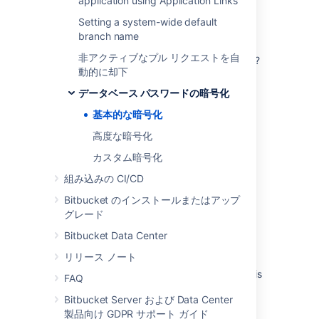
application using Application Links
password successfully, but the password
you will need to encrypt the password
itself is incorrect. You can verify that by
Customer-managed key encryption for
again.
Setting a system-wide default
completing these steps:
backups
branch name
Open the bitbucket.properties file,
非アクティブなプル リクエストを自
How is data encrypted in application tunnels?
and copy the encrypted password.
動的に却下
Decrypt the password
.
Jira expressions
データベース パスワードの暗号化
Check if the decrypted password is
Jira expressions
基本的な暗号化
the same as the one in your
backup bitbucket.properties file.
Authorization
高度な暗号化
カスタム暗号化
System-wide encryption
組み込みの CI/CD
System-wide encryption
Bitbucket のインストールまたはアップ
Encrypting the database password
グレード
What is Edge Encryption?
Bitbucket Data Center
リリース ノート
Confluence Data Center is crashing during
startup because the AVX instruction set flag is
FAQ
missing on the Linux server
Bitbucket Server および Data Center
製品向け GDPR サポート ガイド