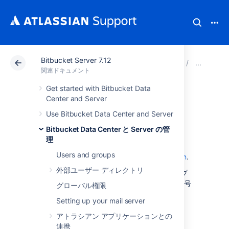
Bitbucket Server 7.12
アトラシアン サポート
関連ドキュメント
Bitbucket 
デ
関連ドキュメント
Get started with Bitbucket Data
基本的な暗号化
Center and Server
Use Bitbucket Data Center and Server
Basic encryption is one of the three ways to
Bitbucket Data Center と Server の管
encrypt database passwords in
理
Bitbucket Data Center and Server
. See also,
Users and groups
Advanced encryption
and
Custom encryption
.
外部ユーザー ディレクトリ
この方法ではデータベース パスワードのシンプ
ルな難読化を実現する手段である、Base64 暗号
グローバル権限
化形式を使用します。
Setting up your mail server
アトラシアン アプリケーションとの
ステップ 1. パスワードを暗号化する
連携