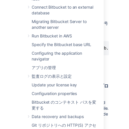
<Bitbucket-installation-
Connect Bitbucket to an external
directory>/tools/atlassian-
database
に移動します。
password
Migrating Bitbucket Server to
次のコマンドを実行してパスワードを暗号
another server
化します。
Run Bitbucket in AWS
Specify the Bitbucket base URL
java -cp "./*" com.atlassian.db.config.p
Configuring the application
navigator
See optional arguments
-- silent -s
: ログの記録を最小限に制
アプリの管理
サンプル出力...
限します。
監査ログの表示と設定
-- help -h
: すべてのパラメータを含む
main DEBUG [db.config.password.Defaul
Update your license key
ステップ 2. 暗号化されたパスワードをプロ
ヘルプ メッセージを出力します
main DEBUG [password.ciphers.base64.Ba
パティ ファイルに追加する
-- mode -m
: パスワード処理方法を
暗
Configuration properties
main DEBUG [password.ciphers.base64.Ba
号化
または
復号化
として定義します。
Bitbucket のコンテキスト パスを変
Go to the
main DEBUG [password.ciphers.base64.Ba
Bitbucket
home directory and
省略した場合は "encrypt" が使用され
更する
back up the
file.
Success!

bitbucket.properties
ます
Move
the backup to a safe place outside
For Jira, put the following lines in d
Data recovery and backups
-- password -p
: プレーンテキスト パ
of your instance.
スワード。省略した場合、入力を求め
Git リポジトリへの HTTP(S) アクセ
In the
<atlassian-password-cipher-provider>c
file,
bitbucket.properties
られます。パスワードが履歴に保存さ