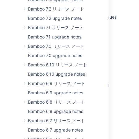
Bamboo 5
Bamboo 7.2 リリース ノート
Bamboo release notes page for resolved issues
Bamboo 7.2 upgrade notes
is broken
Bamboo 7.1 リリース ノート
Resolve startup issues in Bamboo due to
Bamboo 7.1 upgrade notes
ConversionException
Bamboo 7.0 リリース ノート
Performance issue with Red Hat Enterprise
Bamboo 7.0 upgrade notes
Linux (RHEL)
Bamboo 6.10 リリース ノート
Bamboo Java Specs scanning fails with
Bamboo 6.10 upgrade notes
"artifacts could not be resolved" error
Bamboo 6.9 リリース ノート
Creating Jira application issues from a build
Bamboo 6.9 upgrade notes
Bamboo Specs troubleshooting
Bamboo 6.8 リリース ノート
Error when creating an issue in JIRA from
Bamboo 6.8 upgrade notes
Bamboo
Bamboo 6.7 リリース ノート
Bamboo 6.7 upgrade notes