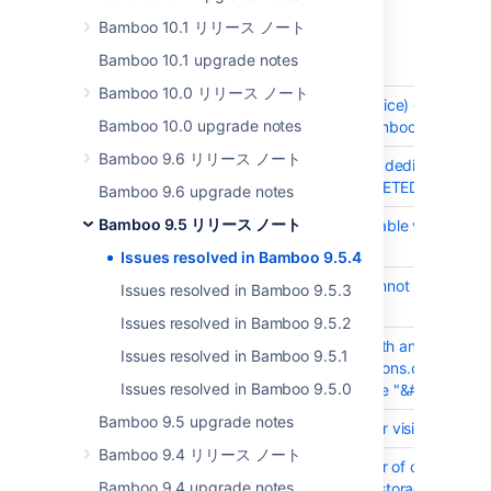
Released on
29 Apr 2024
Bamboo 10.1 リリース ノート
Bamboo 10.1 upgrade notes
T
Key
Summary
Bamboo 10.0 リリース ノート
BAM-25934
DoS (Denial of Service) org.boun
Bamboo 10.0 upgrade notes
Dependency in Bamboo Data Cent
Bamboo 9.6 リリース ノート
BAM-25743
Build Project agent dedication is 
build project is DELETED
Bamboo 9.6 upgrade notes
Bamboo 9.5 リリース ノート
BAM-25753
Bamboo Label variable values are
is used
Issues resolved in Bamboo 9.5.4
BAM-25765
Bamboo stages cannot be deleted w
Issues resolved in Bamboo 9.5.3
error
Issues resolved in Bamboo 9.5.2
BAM-25740
Builds are failing with an error
Issues resolved in Bamboo 9.5.1
"org.apache.commons.configuratio
Issues resolved in Bamboo 9.5.0
Character reference "&#55357" is 
Bamboo 9.5 upgrade notes
BAM-25602
atl_token parameter visible from t
Bamboo 9.4 リリース ノート
BAM-25662
The artifact transfer of one artifact
Bamboo 9.4 upgrade notes
not move to globalstorage when u