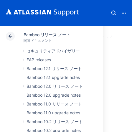
Bamboo リリース ノート
アトラシアン サポート
関連ドキュメント
Bamboo
Bambo
関連ドキュメント
セキュリティアドバイザリー
Issues resolved in
EAP releases
Bamboo 9.5.4
Bamboo 12.1 リリース ノート
Bamboo 12.1 upgrade notes
The Atlassian Bamboo team is pleased to
Bamboo 12.0 リリース ノート
announce the release of
Bamboo 9.5.4
.
Bamboo 12.0 upgrade notes
Don't have Bamboo 9.5.x yet?
Bamboo 11.0 リリース ノート
Check out the new features and other
Bamboo 11.0 upgrade notes
highlights in the
Bamboo 9.5 release notes
Bamboo 10.2 リリース ノート
or
get the latest version
.
Bamboo 10.2 upgrade notes