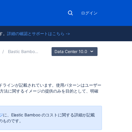
ログイン
ます。
詳細の確認とサポートはこちら ->
Elastic Bamboo について
Data Center 10.0
関
かなガイドラインが記載されています。使用パターンはユーザー
連
 の運用方法に関するイメージの提供のみを目的として、明確
コ
ン
テ
ン
ジ
に、Elastic Bamboo のコストに関する詳細が記載
ツ
のものです。