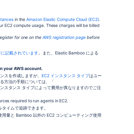
About
Elastic
Bamboo
nstances
in the
Amazon Elastic Compute Cloud (EC2)
.
AWS
our EC2 compute usage. These charges will be billed
account
for
egister for one on the
AWS registration page
before
Bamboo
Working
ページに記載されています
。また、Elastic Bamboo による
with
Elastic
 on your AWS account.
Bamboo
インスタンスを作成しますが、
EC2 インスタンス タイプ
はユー
Getting
する方法の手順については、「
started
ンスタンス タイプによって費用が異なりますのでご注
with
Elastic
rces required to run agents in EC2.
Bamboo
アルタイムで追跡できます。
Managing
グ使用量と Bamboo 以外の EC2 コンピューティング使用
Elastic
Bamboo