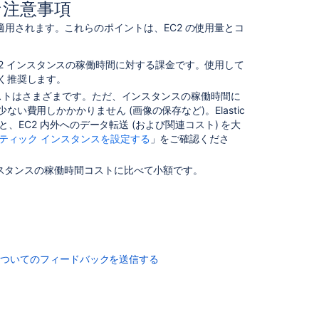
Managing
な注意事項
your
場合に適用されます。これらのポイントは、EC2 の使用量とコ
elastic
image
configurations
分は、EC2 インスタンスの稼働時間に対する課金です。使用して
く推奨します。
Configuring
るコストはさまざまです。ただ、インスタンスの稼働時間に
Elastic
費用しかかかりません (画像の保存など)。Elastic
Bamboo
S) を使用すると、EC2 内外へのデータ転送 (および関連コスト) を大
スティック インスタンスを設定する
」をご確認くださ
Elastic
Bamboo
FAQ
用コストは、インスタンスの稼働時間コストに比べて小額です。
Managing
your
elastic
images
についてのフィードバックを送信する
Managing
your
elastic
instances