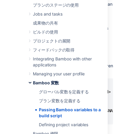
Bamboo global and build specific variables
can
プランのステージの使用
be referred to in build scripts or maven
Jobs and tasks
pom.xml. Bamboo variables are not directly
available in the builder execution context
成果物の共有
however. They can be passed as parameters
ビルドの使用
to the builder.
プロジェクトの展開
Maven
フィードバックの取得
Integrating Bamboo with other
For example, you may want your Maven 2
applications
version to be determined by Bamboo. In Maven
2
you may have:
pom.xml
Managing your user profile
Bamboo 変数
...

グローバル変数を定義する
<groupId>com.atlassian.boo</groupId>

<artifactId>boo-test</artifactId>

プラン変数を定義する
<packaging>jar</packaging>

Passing Bamboo variables to a
<version>1.1.${bambooBuildNumber}-SNAPSHOT</ve
build script
Defining project variables
You can then specify the following in the
Bamboo 権限