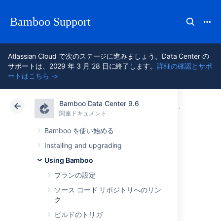
Bamboo Support
Atlassian Cloud で次のステージに進みましょう。Data Center の
サポートは、2029 年 3 月 28 日に終了します。
詳細の確認とサポ
ートはこちら ->
Bamboo Data Center 9.6
アトラシアン サポート
Bamboo 9.6
関連ドキュメント
Bamboo 変
関連ドキュメント
Data Center 9.6
Bamboo を使い始める
Installing and upgrading
Passing Bamboo
Using Bamboo
variables to a build
プランの設定
ソース コード リポジトリへのリン
script
ク
ビルドのトリガ