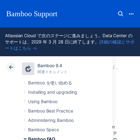
Bamboo Support
Atlassian Cloud で次のステージに進みましょう。Data Center の
サポートは、2029 年 3 月 28 日に終了します。
詳細の確認とサポ
ートはこちら ->
Bamboo 9.4
アトラシアン サポート
Bamboo 9.4
関連ドキュメント
用語集
関連ドキュメント
Data Center 9.4
Bamboo を使い始める
Installing and upgrading
タスク
Using Bamboo
Bamboo Best Practice
タスク：
Administering Bamboo
ソース コードのチェックアウト、Maven
Bamboo Specs
目標の実行、スクリプトの実行、またはテ
Bamboo FAQ
スト結果の解析など、作業の小さな個別の