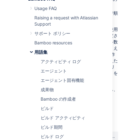
単位です。
Usage FAQ
Bamboo 作業ディレクトリで
ジョブ
内で順
Raising a request with Atlassian
番に実行されます。
Support
必要に応じて、タスクは
実行可能ファイル
を使用
サポート ポリシー
できます。タスクはジョブのスコープ内で設定さ
れます。ジョブは、同じ作業ディレクトリで多数
Bamboo resources
のタスクを実行するように設定されます。たとえ
用語集
ば、Maven 目標を実行する前に、ユーザーは作
業ディレクトリ内の特定のファイルを置き換えた
アクティビティ ログ
り、バージョン番号を置き換えたり、ソース リ
エージェント
ポジトリをチェックアウトしたり、スクリプトを
実行したりすることができます。
エージェント固有機能
ジョブ内の前のタスクが失敗している場合でも、
成果物
ジョブの最終タスクは常に実行されます。
Bamboo の作成者
ビルド
最終更新日: 2014 年 12 月 9 日
ビルド アクティビティ
ビルド期間
この内容はお役に立ちました
はい
いいえ
ビルド ログ
か?