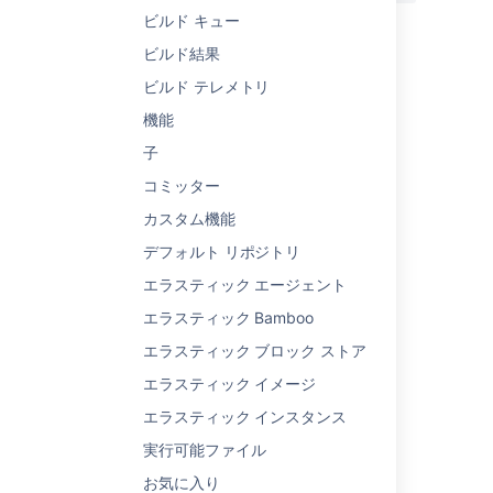
ビルド キュー
ビルド結果
関連コンテンツ
ビルド テレメトリ
機能
Task
子
Tasks
コミッター
Task page
カスタム機能
Task page
デフォルト リポジトリ
Configuring tasks
エラスティック エージェント
エラスティック Bamboo
Configuring tasks
エラスティック ブロック ストア
Migration task
エラスティック イメージ
Add tasks to your video
エラスティック インスタンス
Plan and track work together for teams and
実行可能ファイル
individuals
お気に入り