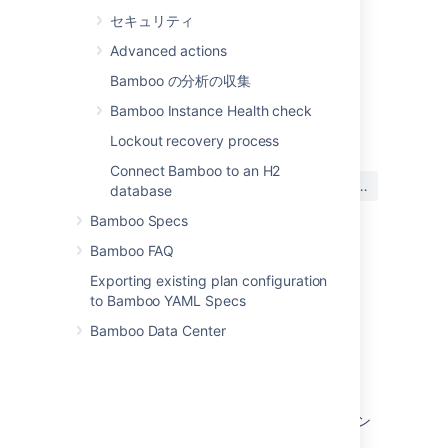
To create your own custom elastic
セキュリティ
image, see
Advanced actions
Creating a custom elastic image
.
Bamboo の分析の収集
Bamboo Instance Health check
最終更新日 2016 年 5 月 26 日
Lockout recovery process
Connect Bamboo to an H2
この内容はお役に立ちました
はい
いいえ
database
か?
Bamboo Specs
Bamboo FAQ
このセクションの項目
Exporting existing plan configuration
to Bamboo YAML Specs
エラスティック イメージの表示
Bamboo Data Center
エラスティック イメージ設定の管理
カスタム エラスティック イメージの作成
カスタム エラスティック イメージのエージェン
トのアップグレード