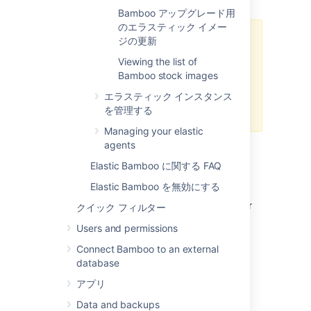
Bamboo アップグレード用
のエラスティック イメー
If you haven't provided your AWS
ジの更新
details in Bamboo, you must set
Viewing the list of
them before you can work with
Bamboo stock images
elastic instances. For more
information, see
エラスティック インスタンス
Configuring Elastic Bamboo
を管理する
.
Managing your elastic
agents
To view an elastic image, including the
image properties, capabilities and the
Elastic Bamboo に関する FAQ
jobs that an image can build, see
Elastic Bamboo を無効にする
Viewing an elastic image
.
To associate an elastic image with your
クイック フィルター
Bamboo installation, see
Users and permissions
Managing your elastic image
configurations
Connect Bamboo to an external
.
database
To customize the capabilities of an
アプリ
elastic image, see
Data and backups
Configuring elastic agent capabilities
.