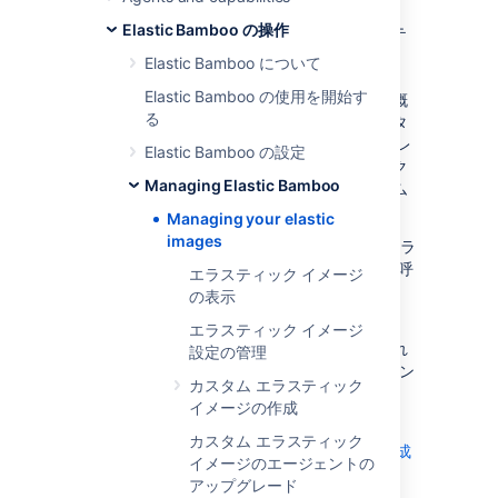
のデータセンターの 1 つに保存されている
Elastic Bamboo の操作
Amazon Machine Image (AMI) です。エラステ
ィック イメージを使用して、
Elastic Bamboo について
エラスティック インスタンス
を作成してから
Elastic Bamboo の使用を開始す
エラスティック エージェント
を作成します。概
る
念的にエラスティック イメージはコンピュータ
ーのブート ハード ドライブで実行されるオペレ
Elastic Bamboo の設定
ーティング システムに相当し、エラスティック
Managing Elastic Bamboo
インスタンスはこのオペレーティング システム
の上で実行されるソフトウェアです。
Managing your elastic
images
Amazon Web Services (AWS) に登録されたエラ
スティック イメージのそれぞれに、
AMI ID
と呼
エラスティック イメージ
ばれる独自の識別子があります。
の表示
1 つの Bamboo Server に
エラスティック イメージ
複数のエラスティック イメージを関連付け
られ
設定の管理
ます。1 つの
既定の共有イメージ
がアトラシアン
カスタム エラスティック
によって AWS で管理されており、すべての
イメージの作成
Elastic Bamboo ユーザーが利用できます。
カスタム エラスティック
独自のカスタム エラスティック イメージを作成
イメージのエージェントの
する
アップグレード
こともできます。