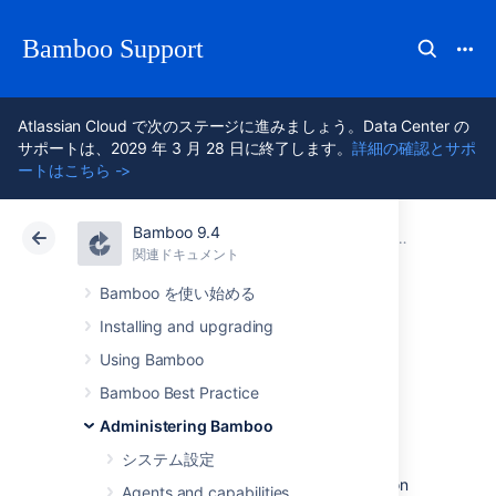
Bamboo Support
Atlassian Cloud で次のステージに進みましょう。Data Center の
サポートは、2029 年 3 月 28 日に終了します。
詳細の確認とサポ
ートはこちら ->
Bamboo 9.4
アトラシアン サポート
Bamboo 9.4
関連ドキュメント
Managing E
関連ドキュメント
Data Center 9.4
Bamboo を使い始める
Installing and upgrading
Managing your
Using Bamboo
elastic images
Bamboo Best Practice
Administering Bamboo
システム設定
エラスティック イメージ
とは、
Elastic Bamboo 機能
で使用するために Amazon
Agents and capabilities