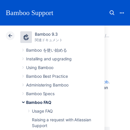
Bamboo Support
Bamboo 9.3
アトラシアン サポート
Bamboo 9.3
関連ドキュメント
用語集
関連ドキュメント
Data Center 9.3
Bamboo を使い始める
Installing and upgrading
ビルド
Using Bamboo
Bamboo Best Practice
A build is the execution of either a
plan
or a
job
.
Administering Bamboo
The execution of a plan is referred to as a plan
build and that of a job is a job build.
Bamboo Specs
Bamboo FAQ
最終更新日 2021 年 6 月 7 日
Usage FAQ
Raising a request with Atlassian
Support
この内容はお役に立ちました