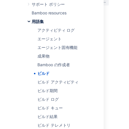
はい
いいえ
か?
サポート ポリシー
Bamboo resources
用語集
関連コンテンツ
アクティビティ ログ
Working with build results
エージェント
エージェント固有機能
Build Process for 2.0
成果物
Plan what you can build with Forge
Bamboo の作成者
Viewing a build log
ビルド
Viewing a build log
ビルド アクティビティ
Begin your platform engineer evolution
ビルド期間
Get started quickly with Forge
ビルド ログ
ビルド キュー
Build and deploy a Forge app
ビルド結果
Expand your Forge skills
ビルド テレメトリ