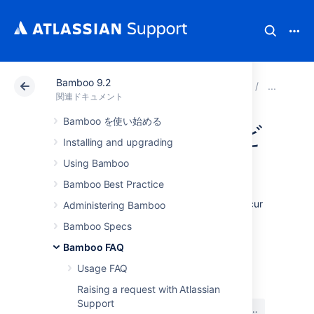
Bamboo 9.2
アトラシアン サポート
関連ドキュメント
Bamboo 9
用
関連ドキュメント
Bamboo を使い始める
ビルド アクティビ
Installing and upgrading
ティ
Using Bamboo
Bamboo Best Practice
Build activity
is the number of builds that occur
Administering Bamboo
in a given period of time.
Bamboo Specs
Bamboo FAQ
最終更新日: 2007 年 1 月 25 日
Usage FAQ
Raising a request with Atlassian
この内容はお役に立ちました
Support
はい
いいえ