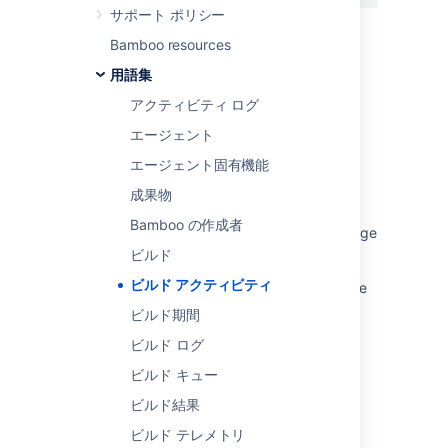
か?
サポート ポリシー
Bamboo resources
用語集
関連コンテンツ
アクティビティ ログ
How do I trigger off a build from my action?
エージェント
Build activity dashboard does not display an
エージェント固有機能
overview of the agents for non-admin user
成果物
permissions to the deployment
Bamboo の作成者
Build activity page hangs where there are huge
no of builds in queue status in Bamboo
ビルド
ビルド アクティビティ
Pagination of the generateReport.action page
is not working correctly
ビルド期間
Build plans queued for extended duration
ビルド ログ
reporting "Updating source code to latest..."
ビルド キュー
inside Build activity dashboard
ビルド結果
Activity streams
ビルド テレメトリ