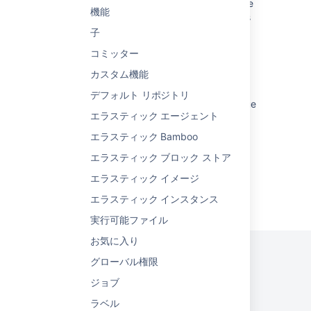
Queue section in Build Activity dashboard are
機能
shown as empty for non-system admin users
子
What are the different types of activity on a
コミッター
work item?
カスタム機能
Extending Jira activity streams
デフォルト リポジトリ
Activity Stream times out on Build Activity due
エラスティック エージェント
to slow query
エラスティック Bamboo
エラスティック ブロック ストア
エラスティック イメージ
Powered by
Confluence
and
Scroll Viewport
.
エラスティック インスタンス
実行可能ファイル
お気に入り
グローバル権限
ジョブ
プライバシー ポリシー
利用規約
セキュリティ
ラベル