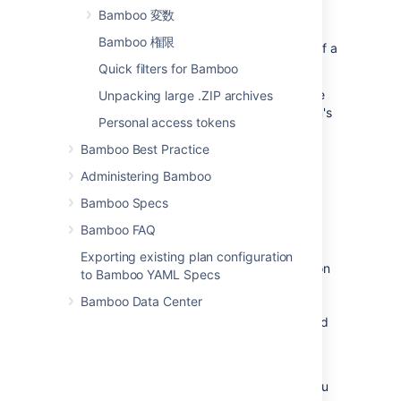
Details section of the Summary tab. You can
Bamboo 変数
also label a build result using
Bamboo 権限
Instant Messaging
. Select the
x
at the right of a
label if you need to remove it.
Quick filters for Bamboo
Select
Labels
on the Summary tab to see the
Unpacking large .ZIP archives
other labels that have been used for the plan's
Personal access tokens
builds. Select a label there to see all the
projects, plans, and build results where that
Bamboo Best Practice
label is used.
Administering Bamboo
Bamboo Specs
プランのラベル付け
Bamboo FAQ
Bamboo allows you to label plans. Labeling a
Exporting existing plan configuration
plan allows you to filter the plans displayed on
to Bamboo YAML Specs
the Build dashboard or Wallboard. You may
Bamboo Data Center
want to do this if you have set up a large
number of plans in your Bamboo instance and
want to highlight specific plans for attention.
For example, you may want to label all builds
related to the release with a release label. You