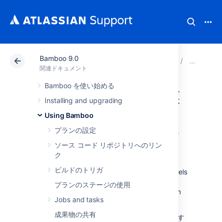
Bamboo 9.0
アトラシアン サポート
関連ドキュメント
Bamboo 9
ビ
関連ドキュメント
Bamboo を使い始める
ラベルによる作業
Installing and upgrading
Using Bamboo
A
label
is a convenient way to tag and group
プランの設定
build results
that are logically related to each
other. Labels can also be used to define
ソース コード リポジトリへのリン
RSS feeds
and to control
build expiry
. With
ク
Bamboo, you can label your build results in
ビルドのトリガ
whatever way works best for your team. Labels
are not restricted to a particular
plan
, so you
プランのステージの使用
can apply the same label to build results from
Jobs and tasks
different plans.
成果物の共有
たとえば、QA チームがすべてのビルドを確認す