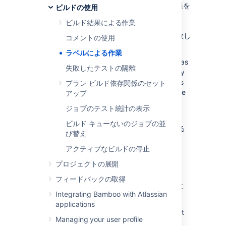
るのは現実的ではなく、確認済みのビルド結果を
ビルドの使用
知る必要があります。「qa_passed」および
ビルド結果による作業
「qa_failed」などのラベルを使用すると、
Bamboo は QA を通過したビルドと QA に失敗し
コメントの使用
たビルドを簡単に示すことができます。
ラベルによる作業
You can include a Jira issue key in the label, as
失敗したテストの隔離
long as the key is of the default Jira
issue key
format
(that is, two or more uppercase letters
プラン ビルド依存関係のセット
(
), followed by a hyphen and the
[A-Z][A-Z]+
アップ
issue number, for example BAM-123).
ジョブのテスト統計の表示
Bamboo 管理者は、
ビルド キューないのジョブの並
ジョブ ビルド結果の自動ラベリングを設定
する
び替え
こともできます。
アクティブなビルドの停止
プロジェクトの展開
ビルド結果のラベル付け
フィードバックの取得
ビルド結果をラベル付けする前に、Bamboo に
Integrating Bamboo with Atlassian
ログインする必要があります。
applications
To label a particular build result, simply select
Managing your user profile
the pencil icon (
), beside
Labels
in the