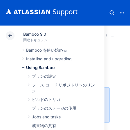
Bamboo 9.0
アトラシアン サポート
関連ドキュメント
Bamboo 9
Man
関連ドキュメント
Bamboo を使い始める
Changing your
Installing and upgrading
password
Using Bamboo
プランの設定
ソース コード リポジトリへのリン
ク
If your password is managed via a
ビルドのトリガ
single sign-on application,
like
Atlassian Crowd
, this function
プランのステージの使用
will not be available.
Jobs and tasks
成果物の共有
To change your Bamboo password: