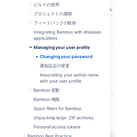
ビルドの使用
From the top-right corner of the screen,
プロジェクトの展開
select your avatar, and select
Profile
.
Select
Change password
.
フィードバックの取得
フォームに入力します。
Integrating Bamboo with Atlassian
applications
Managing your user profile
関連ページ
Changing your password
通知設定の変更
Associating your author name with
your user profile
Associating your author name
with your user profile
通知設定の変更
Bamboo 変数
Bamboo 権限
Quick filters for Bamboo
最終更新日: 2024 年 1 月 9 日
Unpacking large .ZIP archives
Personal access tokens
この内容はお役に立ちました
はい
いいえ
Bamboo Best Practice