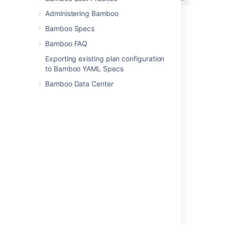
か?
Administering Bamboo
Bamboo Specs
関連コンテンツ
Bamboo FAQ
Exporting existing plan configuration
Changing a user's password
to Bamboo YAML Specs
Change password
Bamboo Data Center
Change password
Change password
Change password
Change password
Change password
Change password
Change password
Change password