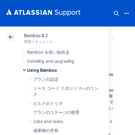
Bamboo 8.2
アトラシアン サポート
関連ドキュメント
Bamboo 8
Using 
関連ドキュメント
Bamboo を使い始める
Bamboo 変数
Installing and upgrading
Using Bamboo
Variables can be used to make values available
プランの設定
when building plans in Bamboo.
ソース コード リポジトリへのリン
ビルド固有の変数
は、ビルド時に Bamboo
ク
によって動的に評価されます。ビルド固有
の変数のソースは、Bamboo プロパティで
ビルドのトリガ
も
既定のプラグイン
のいずれかでもかまい
プランのステージの使用
ません (有効になっている場合)。
Jobs and tasks
デプロイ変数
は、プロジェクトのデプロイ
時に使用できます。
成果物の共有
システム変数
は Bamboo インスタンス全