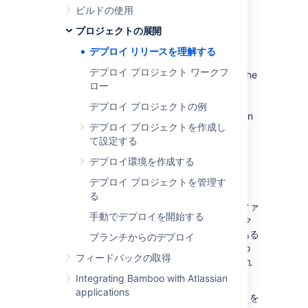
ビルドの使用
プロジェクトの展開
アーティファクトとは
デプロイ リリースを理解する
When the continuous integration process is
デプロイ プロジェクト ワークフ
triggered by a developer committing code, the
ロー
first stage of the process compiles the code,
runs tests and then assembles the code into
デプロイ プロジェクトの例
binaries. These assembled binaries are known
デプロイ プロジェクトを作成し
as
artifacts
. The build process can produce
て設定する
build artifacts at any stage of the build that
can then be shared with other builds or
デプロイ環境を作成する
deployment projects.
デプロイ プロジェクトを管理す
アーティファクトは Bamboo で管理されるた
る
め、ビルドまたはデプロイに必要なアーティファ
手動でデプロイを開始する
クトは、そのビルドまたはデプロイ プロジェク
トでそれぞれの作業を完了するために必要である
ブランチからのデプロイ
と宣言されている限り、必要に応じて Bamboo
フィードバックの取得
によってリモート サーバーに自動的に転送され
ます。
Integrating Bamboo with Atlassian
applications
詳細については、「
アーティファクトの共有
」を