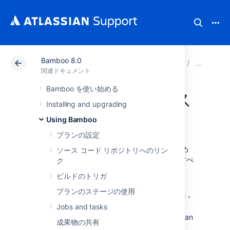
Bamboo 8.0
アトラシアン サポート
関連ドキュメント
Bamboo 8
プ
関連ドキュメント
Bamboo を使い始める
デプロイ リリース
Installing and upgrading
を理解する
Using Bamboo
プランの設定
デプロイ プロジェクトを最大限に活用するため
ソース コード リポジトリへのリン
の鍵は、リリースとは何か、どのように使用すべ
ク
きかを理解することです。
ビルドのトリガ
It is also important to understand the
プランのステージの使用
difference and relationship between
artifacts
-
the results of a build plan - and
Jobs and tasks
releases
- a
snapshot of artifacts at a specific time that can
成果物の共有
be deployed somewhere.