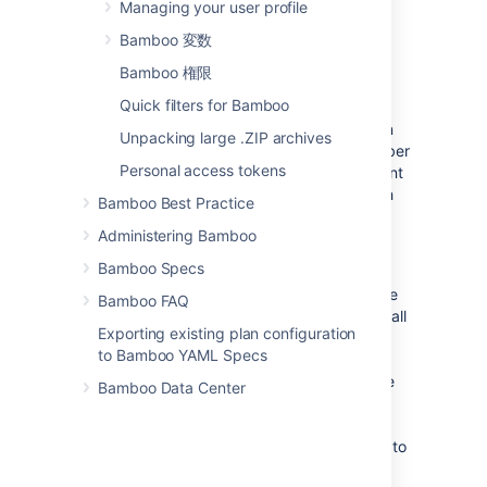
参照してください。
Managing your user profile
Bamboo 変数
デプロイ リリースとは
Bamboo 権限
Quick filters for Bamboo
Releases are used to track exactly what
software was deployed to an environment. In
Unpacking large .ZIP archives
essence, a release is a snapshot of any number
Personal access tokens
of artifacts that will be used in the deployment
process and their associated metadata, such
Bamboo Best Practice
as Jira issues, code changes and any test
Administering Bamboo
metadata that might be relevant to what is
being deployed.
Bamboo Specs
A release is created from the result of a single
Bamboo FAQ
build. When you view a release, you can see all
Exporting existing plan configuration
the code changes, Jira issues and other
to Bamboo YAML Specs
metadata that were used when making the
artifact for that build. This information can be
Bamboo Data Center
used for purposes such as release notes,
quality control and infrastructure planning,
and allows you to compare any two releases to
see the changes between them.