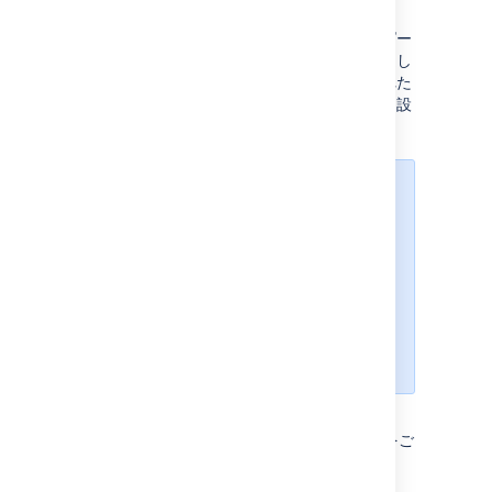
[
コピー
] リンクを選択します。
フィールド設定のコピー
ページで、コピー
するフィールド設定の
名前
と
説明
を指定し
ます。元のフィールド設定とコピーされた
フィールド設定の（初期の）フィールド設
定は同じです。
新しく作成されたフィールド設定は
以下を実行しないかぎり有効になり
ません。
新しいフィールド設定を１つ以
上の課題タイプに関連付けます
フィールド設定を1つ以上のプロ
ジェクトの関連付けます。
詳細は、
「
フィールド動作を課題タイプと関連付ける
」をご
参照ください。