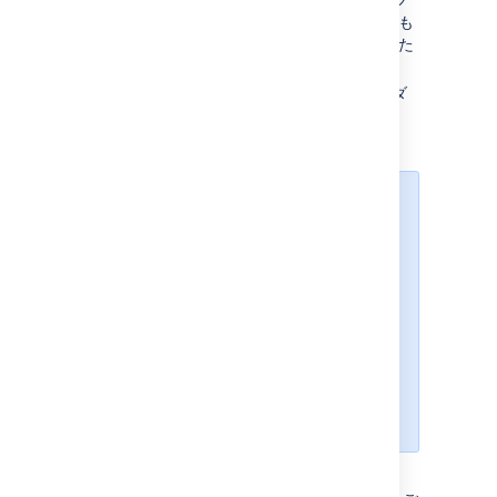
ィールドが編集するときはいつでも
値を指定する必要があります）また
は任意に設定します。
レンダラー
— フィールドのレンダ
ラーの変更 (詳細は「
レンダラーの設定
」を参照)。
新しく作成されたフィールド設定は
以下を実行しないかぎり有効になり
ません。
新しいフィールド設定を１つ以
上の課題タイプに関連付けま
す。
その後で、
フィールド設定を1つ以上のプロ
ジェクトの関連付けます。
詳細は、
「