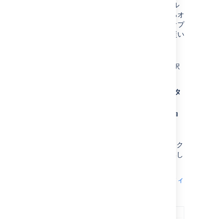
選択リスト (カスケード)
タイプの必須フィール
ドの検証は、そのフィールドに設定されている
オ
プション
によって異なります。フィールドのオプ
ションを確認して管理するには、次の手順に従い
ます。
画面右上で [
管理
] > [
課題
] の順に選択
します。
左側のパネルの [
フィールド
] で、[
カスタ
ム フィールド
] を選択します。
目的のフィールドを探します。[
アクショ
ン
] で [
コンテキストを設定
] を選択しま
す。
必要に応じて、[
オプションの編集
] リンク
を選択してオプションを表示および編集し
ます。
オプションを設定できるカスタム フィ
ールド タイプ
オプションを追加および管理できるす
べての
カスタム フィールド タイプ
の
リストは次のとおりです。