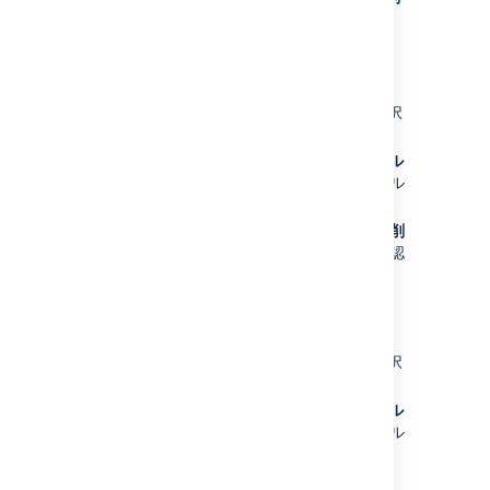
除
] リンクは利用できません。
フィールド設定を削除する
画面右上で [
管理
] > [
課題
] の順に選択
します。
[
フィールド
] (左側のパネル) で
[
フィール
ド設定
] を選択すると、
すべてのフィール
ド設定が表示されます。
削除したいフィールド設定の横にある [
削
除
] リンクを選択します。この操作を確認
するように求められます。
フィールド設定のコピー
画面右上で [
管理
] > [
課題
] の順に選択
します。
[
フィールド
] (左側のパネル) で
[
フィール
ド設定
] を選択すると、
すべてのフィール
ド設定が表示されます。
コピーしたいフィールド設定の横にある