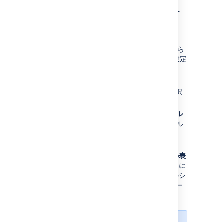
フィールドの動作を指定す
る
Jiraのフィールドの動作を変更するには、それら
のフィールドが定義されているフィールドの設定
を変更する必要があります。
画面右上で [
管理
] > [
課題
] の順に選択
します。
[
フィールド
] (左側のパネル) で
[
フィール
ド設定
] を選択すると、
すべてのフィール
ド設定が表示されます。
目的のフィールド設定を見つけて [
構成
]
リンクをクリックし、
フィールド設定の表
示
ページを開くと、そのフィールド設定に
ついて、Jira インストール内のすべてのシ
ステム フィールドおよびカスタム フィー
ルドがリストされます。