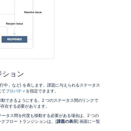
ク
テ
ィ
ブ
お
よ
び
非
ア
ク
テ
ィ
ブ
ジション
な
ワ
行中」など) を表します。
課題に与えられるステータス
ー
じて
プロパティ
を指定できます。
ク
移動できるようにする、
2 つのステータス
間のリンクで
フ
が存在する必要があります。
ロ
ー
テータス
間を何度も移動する必要がある場合は、2 つの
クフロー トランジションは、
[
課題の表示
] 画面
に一覧
ワ
ー