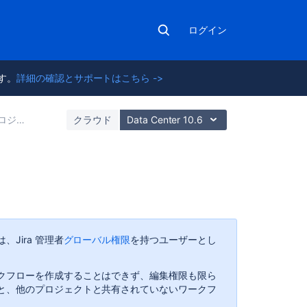
ログイン
ます。
詳細の確認とサポートはこちら ->
ェクトの設定
クラウド
Data Center 10.6
こ
の
ペ
ー
Jira
管理者
グローバル権限
を持つユーザーとし
ジ
の
クフローを作成することはできず
、編集権限も限ら
内
と、他のプロジェクトと共有されていないワークフ
容