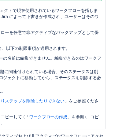
既
ジェクトで現在使用されている
ワークフローを指しま
存
ira によって下書きが作成され、ユーザーはそのワ
の
ワ
ー
フローを任意で非アクティブなバックアップとして保
ク
フ
ロ
合、以下の制限事項が適用されます。
ー
ーの名前は編集できません。編集できるのはワークフ
の
コ
課題に関連付けられている場合、そのステータスは削
ピ
ロジェクトに移動してから、ステータスを削除する必
ー
新
ん
。
し
たりステップを削除したりできない
」をご参照くださ
い
ワ
ー
コピーして (「
ワークフローの作成
」を参照)、コピ
ク
す。
フ
ロ
てのアクティブおよび非アクティブなワークフローにアクセ