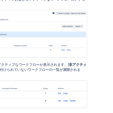
ー
の
作
成
ワ
ー
ク
フ
ロ
ー
の
イ
クティブなワークフローが表示されます。[
非アクティ
ン
連付けられていないワークフローの一覧が展開されま
ポ
ー
ト
ワ
ー
ク
フ
ロ