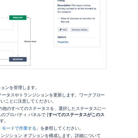
プ
ロ
ジ
ェ
ク
ト
の
ワ
ー
ク
フ
ロ
ー
ションを管理します。
を
交
テータスやトランジションを更新します。
ワークフロー
換
ない
ことに注意してください。
す
の他のすべての
ステータス
を、選択したステータスに一
る
プロパティ パネルで [
すべてのステータスがこのス
ます。
解
 モードで作業する
」を参照してください。
決
ンジション オプションを構成します。詳細について
状