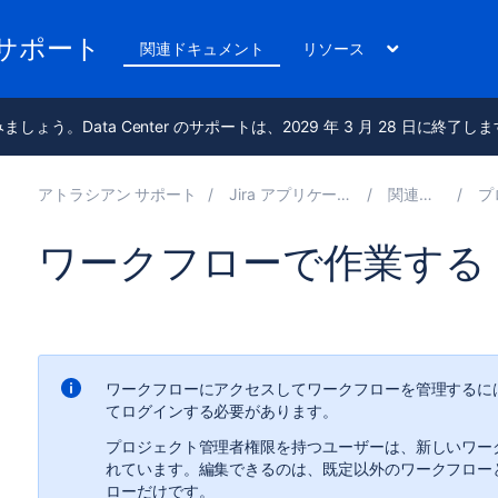
のサポート
関連ドキュメント
リソース
進みましょう。Data Center のサポートは、2029 年 3 月 28 日に終了し
アトラシアン サポート
Jira アプリケーション 10.6 の管理
関連ドキュメント
プロジ
ワークフローで作業する
ワークフローにアクセスしてワークフローを管理するには、
てログインする必要があります。
プロジェクト管理者権限を持つユーザーは、
新しいワー
れています。編集できるのは、既定以外のワークフロー
ローだけです。