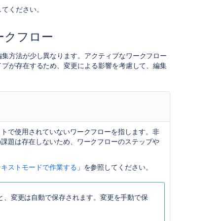
ク
してください。
フ
ロ
ークフロー
ー
デ
編集方法が少し異なります。
アクティブ
なワークフロー
ザ
イプが存在するため、変更による影響を考慮して、編集
イ
ナ
ー
の
使
用
クトで使用されていない
ワークフローを指します。非
ワ
の課題は存在しないため、ワークフローの
ステップ
や
ー
ク
フ
テキストモードで作業する
」を参照してください。
ロ
ー
の
と、変更は自動で保存されます。変更を手動で保
作
成