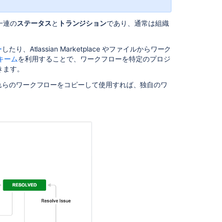
ワ
ー
一連の
ステータス
と
トランジション
であり、
通常は組織
ク
フ
ー
したり、Atlassian Marketplace やファイルからワーク
ロ
キーム
を利用することで、ワークフローを特定のプロジ
ー
きます
。
の
ス
れらのワークフローをコピーして使用すれば、独自のワ
テ
ー
タ
ス
と
ト
ラ
ン
ジ
シ
ョ
ン
ア