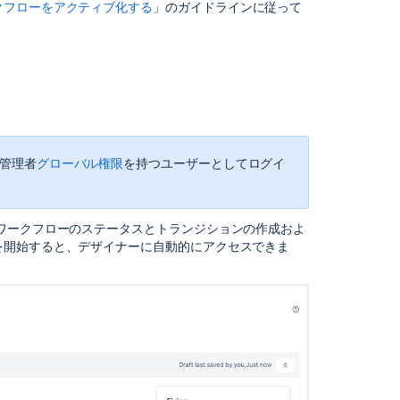
ー
クフローをアクティブ化する
」のガイドラインに従って
の
設
定
プ
ロ
ジ
ェ
ク
ム管理者
グローバル権限
を持つユーザーとしてログイ
ト
の
ワ
ワークフローのステータスとトランジションの作成およ
ー
を開始すると、デザイナーに自動的にアクセスできま
ク
フ
ロ
ー
を
編
集
す
る