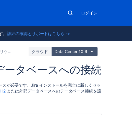
ログイン
ます。
詳細の確認とサポートはこちら ->
のインストール
クラウド
Data Center 10.6
のデータベースへの接続
こ
ースが必要です。Jira インストールを完全に新しくセッ
の
の
H2
または外部データベースへのデータベース接続を設
セ
ク
シ
ョ
ン
の