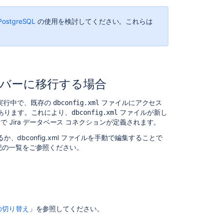
ン
を
PostgreSQL
の使用を検討してください。これらは
Azure
SQL
に
接
続
す
る
サーバーに移行する場合
Jira
実行中で、既存の
ファイルにアクセス
dbconfig.xml
ア
あります。これにより、
ファイルが新し
dbconfig.xml
プ
 Jira データベース コネクションが定義されます。
リ
るか、
dbconfig.xml
ファイルを手動で編集することで
ケ
記の一覧をご参照ください。
ー
シ
ョ
ン
の
PostgreSQL
へ
の切り替え
」を参照してください。
の