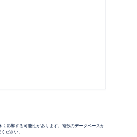
項
目
Confluence
Data
Center
を
Amazon
Aurora
に
接
続
す
る
Jira
ア
プ
リ
ケ
ー
に大きく影響する可能性があります。複数のデータベースか
シ
覧ください。
ョ