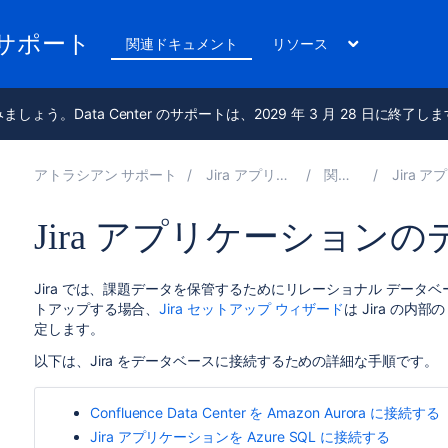
のサポート
関連ドキュメント
リソース
進みましょう。Data Center のサポートは、2029 年 3 月 28 日に終了し
アトラシアン サポート
Jira アプリケーション 10.6 の管理
関連ドキュメント
Jira アプリケーション
Jira アプリケーション
Jira では、課題データを保管するためにリレーショナル データベ
トアップする場合、
Jira セットアップ ウィザード
は Jira の内部
定します。
以下は、Jira をデータベースに接続するための詳細な手順です。
Confluence Data Center を Amazon Aurora に接続する
Jira アプリケーションを Azure SQL に接続する