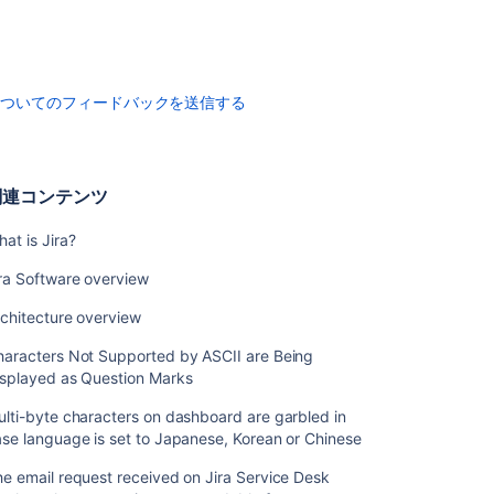
ケ
ー
シ
ョ
についてのフィードバックを送信する
ン
を
MySQL
8.0
関連コンテンツ
に
接
続
at is Jira?
す
ra Software overview
る
chitecture overview
Jira
ア
haracters Not Supported by ASCII are Being
プ
isplayed as Question Marks
リ
ケ
lti-byte characters on dashboard are garbled in
ー
se language is set to Japanese, Korean or Chinese
シ
ョ
e email request received on Jira Service Desk