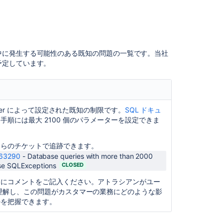
接
続
Jira
ア
中に発生する可能性のある既知の問題の一覧です。
当社
プ
予定しています。
リ
ケ
ー
シ
ョ
erver によって設定された既知の制限です。
SQL ドキュ
ン
、
手順には最大 2100 個のパラメーターを設定できま
の
MySQL
へ
ちらのチケットで追跡できます。
の
63290
-
Database queries with more than 2000
接
se SQLExceptions
CLOSED
続
トにコメントをご記入ください。アトラシアンがユー
理解し、この問題がカスタマーの業務にどのような影
Jira
かを把握できます。
ア
プ
リ