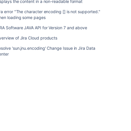
ン
splays the content in a non-readable format
の
ra error "The character encoding [] is not supported."
Oracle
hen loading some pages
へ
の
RA Software JAVA API for Version 7 and above
接
続
erview of Jira Cloud products
Jira
solve 'sun.jnu.encoding' Change Issue in Jira Data
ア
enter
プ
リ
ケ
ー
シ
ョ
ン
の
SQL
Server
2017
へ
の