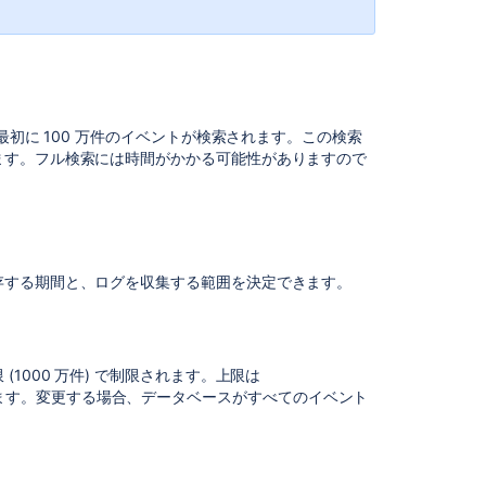
す
る
ロ
グ
に
記
最初に 100 万件のイベントが検索されます。この検索
録
ます。フル検索には時間がかかる可能性がありますので
す
る
イ
ベ
ン
存する期間と、ログを収集する範囲を決定できます。
ト
の
選
択
1000 万件) で制限されます。上限は
イ
ます。変更する場合、データベースがすべてのイベント
ベ
ン
。
ト
を