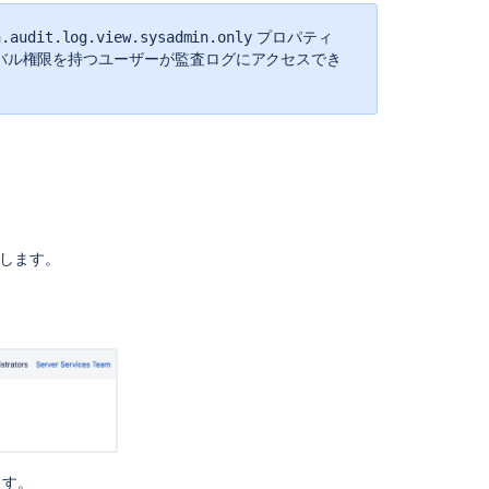
監
プロパティ
n.audit.log.view.sysadmin.only
査
グローバル権限を持つユーザーが監査ログにアクセスでき
ロ
グ
の
表
示
ロ
グ
設
定
択します。
の
編
集
デ
ー
タ
ベ
ー
ス
ます。