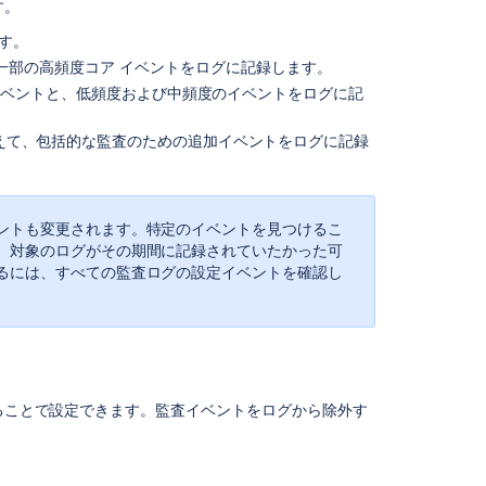
行
す。
以
す。
前
一部の高頻度コア イベントをログに記録します。
の
コア イベントと、低頻度および中頻度のイベントをログに記
Jira
バ
えて、包括的な監査のための追加イベントをログに記録
ー
ジ
ョ
ン
ントも変更されます。特定のイベントを見つけるこ
か
、対象のログがその期間に記録されていたかった可
ら
るには、すべての監査ログの設定イベントを確認し
の
移
行
監
査
プ
することで設定できます。
監査イベントをログから除外す
ロ
パ
テ