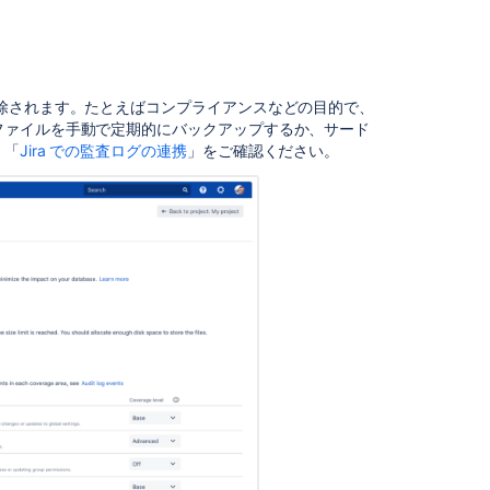
監
査
ロ
グ
フ
除されます。
たとえばコンプライアンスなどの目的で、
ァ
ファイルを手動で定期的にバックアップするか、サード
イ
。
「
Jira での監査ログの連携
」
をご確認ください。
ル
に
ア
ク
セ
ス
す
る
外
部
ソ
フ
ト
ウ