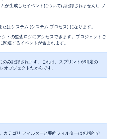
の
システムが生成したイベントについては記録されません)。ノ
保
存
期
間
 またはシステム (システム プロセス) になります。
の
ェクトの監査ログにアクセスできます。プロジェクトご
更
に関連するイベントが含まれます。
新
ロ
グ
にのみ記録されます。これは、スプリントが特定の
フ
ル オブジェクトだからです。
ァ
イ
ル
の
保
存
期
間
を
更
す。カテゴリ フィルターと要約フィルターは包括的で
新