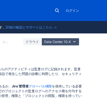
ログイン
ます。
詳細の確認とサポートはこちら ->
システム管理
クラウド
Data Center 10.4
こ
これらのアクティビティは監査ログに記録されます。監査
の
ra 製品で発生した問題の診断に利用したり、
セキュリティ
ペ
ー
あるか、
Jira 管理者
グローバル権限
を保持している必要
ジ
定のプロジェクトの監査ログへのアクセス権を付与する
の
の管理」権限と「プロジェクトの閲覧」権限を持ってい
内
容