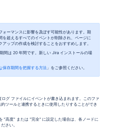
監
査
ロ
グ
か
フォーマンスに影響を及ぼす可能性があります。期
ら
間を超えるすべてのイベントが削除され、ページに
除
クアップの作成を検討することをおすすめします。
外
す
間は 20 年間です。新しい Jira インストールの場
る
監
な保存期間を把握する方法
」をご参照ください。
査
ロ
グ
の
エ
にある監査ログ ファイルにイベントが書き込まれます。このファ
ク
集約ツールと連携するときに使用したりすることができ
ス
ポ
ー
 "高度" または "完全" に設定した場合は
、各ノードに
ト
ください。