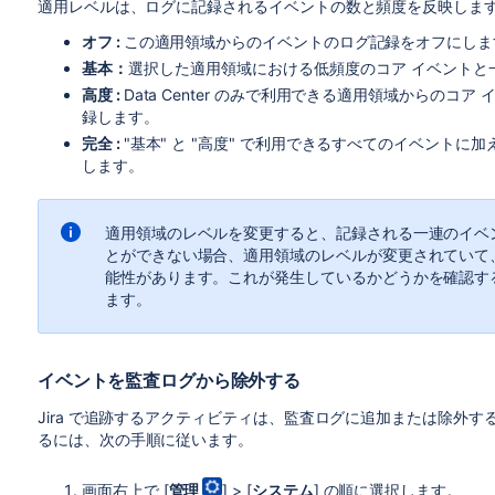
適用レベルは、ログに記録されるイベントの数と頻度を反映しま
オフ :
この適用領域からのイベントのログ記録をオフにしま
基本：
選択した適用領域における低頻度のコア イベントと
高度 :
Data Center のみで利用できる適用領域からの
録します。
完全 :
"基本" と "高度" で利用できる
すべてのイベント
に加
します。
適用領域のレベルを変更すると、記録される一連のイベ
とができない場合、適用領域のレベルが変更されていて
能性があります。これが発生しているかどうかを確認す
ます。
イベントを監査ログから除外する
Jira で追跡するアクティビティは、監査ログに追加または除外
る
には、次の手順に従います。
画面右上で [
管理
] > [
システム
] の順に選択します。