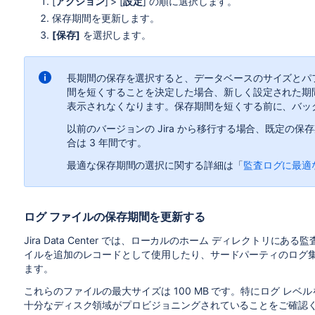
[
アクション
] > [
設定
] の順に選択します。
保存期間を更新します。
[保存]
を選択します。
長期間の保存を選択すると、データベースのサイズとパ
間を短くすることを決定した場合、新しく設定された期
表示されなくなります。保存期間を短くする前に、バッ
以前のバージョンの Jira から移行する場合、既定の保存期
合は 3 年間です。
最適な保存期間の選択に関する詳細は「
監査ログに最適
ログ ファイルの保存期間を更新する
Jira Data Center では、ローカルのホーム ディレクトリ
イルを追加のレコードとして使用したり、サードパーティのログ
ます。
これらのファイルの最大サイズは 100 MB です。
特にログ レベルを
十分なディスク領域がプロビジョニングされていることをご確認