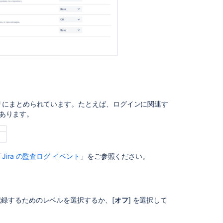
ェ
ア
と
の
統
合
監
査
ロ
グ
リにまとめられています。たとえば、ログインに関連す
と
にあります。
移
行
デ
ー
「
Jira の監査ログ イベント
」をご参照ください。
タ
ベ
ー
ス
録するためのレベルを選択するか、[
オフ
] を選択して
の
移