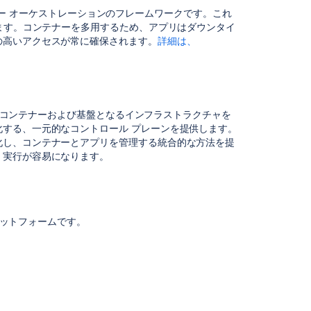
ツ
コンテナー オーケストレーションのフレームワークです。これ
きます。コンテナーを多用するため、アプリはダウンタイ
Running
の高いアクセスが常に確保されます。
詳細は、
Crowd
Data
Center
on
a
ます。コンテナーおよび基盤となるインフラストラクチャを
Kubernetes
する、一元的なコントロール プレーンを提供します。
cluster
化し、コンテナーとアプリを管理する統合的な方法を提
Running
、実行が容易になります。
Bamboo
Data
Center
on
プラットフォームです
。
a
Kubernetes
cluster
Running
Bamboo
Data