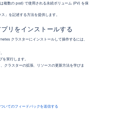
disk
複数の pod) で使用される永続ボリューム (PV) を保
space
on
クラス」を記述する方法を提供します。
device
containing
temporary
nter アプリをインストールする
directory"
ubernetes クラスターにインストールして操作するには、
す。
プを実行します。
ド、クラスターの拡張、リソースの更新方法を学びま
についてのフィードバックを送信する