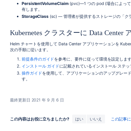
PersistentVolumeClaim
(pvc)—1 つの
pod
(場合によっては
有します。
StorageClass
(sc) — 管理者が提供するストレージの「
Kubernetes クラスターに Data Ce
Helm チャートを使用して Data Center アプリケーションを K
次の手順に従います。
前提条件のガイド
を参考に、要件に従って環境を設定しま
インストール ガイド
に記載されているインストール ステッ
操作ガイド
を使用して、アプリケーションのアップグレー
す。
最終更新日 2021 年 9 月 6 日
この内容はお役に立ちましたか?
はい
いいえ
この記事