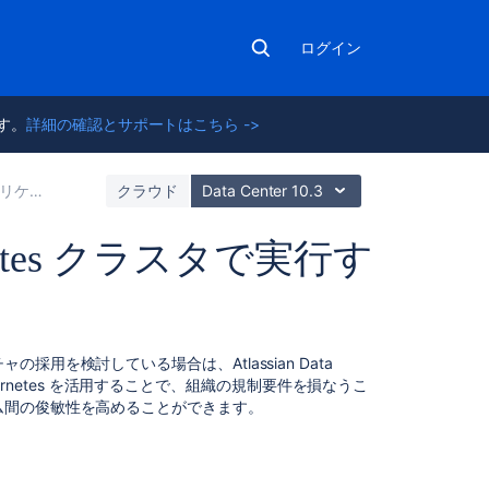
ログイン
ます。
詳細の確認とサポートはこちら ->
のインストール
クラウド
Data Center 10.3
ubernetes クラスタで実行す
関
チャ
の採用を検討している場合は、Atlassian Data
連
ubernetes を活用することで、組織の規制要件を損なうこ
コ
ム間の俊敏性を高めることができます。
ン
テ
ン