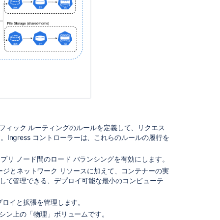
values.yaml
Jira
Data
Center
helm
chart
upgrade
fails
with
"nil
pointer
。
evaluating
ss はトラフィック ルーティングのルールを定義して、リクエス
interface
す。Ingress コントローラーは、これらのルールの履行を
{}.bucketName
Jira
て、アプリ ノード間のロード バランシングを有効にします。
Data
ージとネットワーク リソースに加えて、コンテナーの実
Center
 で作成して管理できる、デプロイ可能な最小のコンピューテ
health
check
プロイと拡張を管理します。
reports
"Low
 マシン上の「物理」ボリュームです。