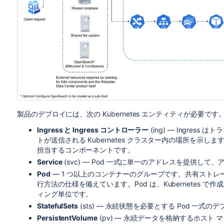
製品のデプロイには、次の Kubernetes エンティティが必要です
Ingress と Ingress コントローラー
(ing) — Ingre
トが送信される Kubernetes クラスター内の場所を示しま
担当するコンポーネントです。
Service
(svc) — Pod 一式に単一のアドレスを提供し
Pod
— 1 つ以上のコンテナーのグループです。共有ストレ
行方法の仕様を備えています。Pod は、Kubernetes
ィング単位です。
StatefulSets
(sts) — 永続状態を必要とする
Pod 一式
のデ
PersistentVolume
(pv) — 永続データを格納するホスト