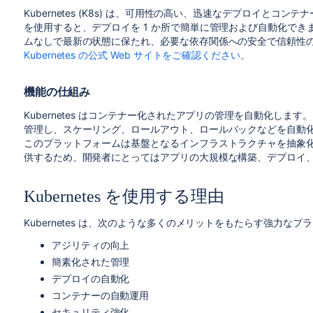
Kubernetes (K8s) は、可用性の高い、迅速なデプロイと
を使用すると、デプロイを 1 か所で簡単に管理および自動化で
ムなしで最新の状態に保たれ、必要な依存関係への安全で信頼性
Kubernetes の公式 Web サイトをご確認ください。
機能の仕組み
Kubernetes はコンテナー化されたアプリの管理を自動化し
管理し、スケーリング、ロールアウト、ロールバックなどを自動化
このプラットフォームは基盤となるインフラストラクチャを抽象
供するため、開発者にとってはアプリの大規模な構築、デプロイ
Kubernetes を使用する理由
Kubernetes は、次のような多くのメリットをもたらす強力な
アジリティの向上
簡素化された管理
デプロイの自動化
コンテナーの自動運用
セキュリティ強化