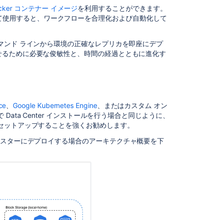
Data
cker コンテナー イメージ
を利用することができます。
Center
の一部として使用すると、ワークフローを合理化および自動化して
Running
Bitbucket
マンド ラインから環境の正確なレプリカを即座にデプ
Data
せるために必要な俊敏性と、時間の経過とともに進化す
Center
on
a
Kubernetes
cluster
ce
、
Google Kubernetes Engine
、またはカスタム オン
Customizing
ata Center インストールを行う場合と同じように、
Jira
セットアップすることを強くお勧めします。
Data
es クラスターにデプロイする場合の
アーキテクチャ概要を下
Center
configuration
files
within
a
Kubernetes
environment
via