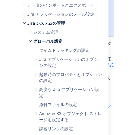
次のすべての手順では、
Jira システ
データのインポートとエクスポート
ム管理者権限
を持つユーザーとして
Jira アプリケーションのメール設定
ログインする必要があります
。詳細
は「
権限の概要
」をご参照くださ
Jira システムの管理
い
。
システム管理
グローバル設定
リッチ テキスト エディターでは、
ユーザーは次
の 2 つのオプションから選択できます。
タイムトラッキングの設定
テキスト
モード。Wiki Markdown の修正
Jira アプリケーションのオプショ
版をサポートします。
Jira Markdown 形式
ンの設定
の構文の詳細についてご確認ください。
起動時のプロパティとオプション
ビジュアル
モード。見たまま編集・表示
の設定
(
WYSIWYG) できるエディターです。
高度な Jira アプリケーション設
リッチ テキスト エディターは、説明フィール
定
ド、コメント フィールド、
添付ファイルの設定
Wiki レンダラーを使用するすべてのテキスト フ
ィールド (複数行)
Amazon S3 オブジェクト ストレ
の各カスタム フィールドで利用できます
。
ージを設定する
課題リンクの設定
リッチ テキスト エディタ