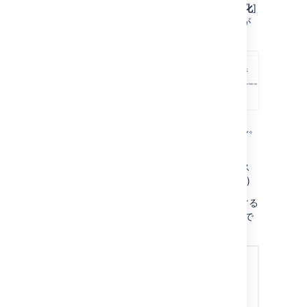
[
ユーザーのリッチ テキスト編集を有効化
]
を選択すると、エディターの無効/有効が
切り替わります。
現在、エディターは次をサポートしていません。
ネストされた表
複雑な書式が含まれているリッチ テキス
トの貼り付け (プレーン テキストは可能)
Jira 10.3
との互換性を持たないアプリが提供する
サード パーティ製マクロは、レガシー モードで
表示されます。