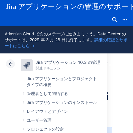
Jira アプリケーションの管理のサポー
Atlassian Cloud で次のステージに進みましょう。Data Center の
サポートは、2029 年 3 月 28 日に終了します。
詳細の確認とサポ
ートはこちら ->
Jira アプリケーション 10.3 の管理
アトラシアン サポート
Jira アプリケーション 10.3 の管理
関連ドキュメント
グローバル
関連ドキュメント
クラウド
Data Center 10.3
Jira アプリケーションとプロジェクト
タイプの概要
リッチテキスト編
管理者として開始する
Jira アプリケーションのインストール
集
レイアウトとデザイン
ユーザー管理
プロジェクトの設定