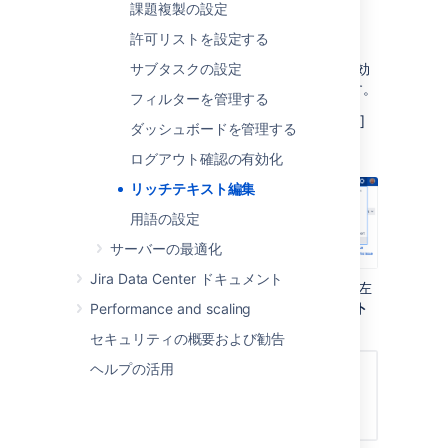
課題複製の設定
ーの有効化または無効化
許可リストを設定する
初期設定ではリッチ テキスト エディターが有効
サブタスクの設定
になっていますが、
次の方法で無効にできます。
フィルターを管理する
上部のナビゲーション バーから [
管理者
]
ダッシュボードを管理する
> [
システム
] の順に選択します。
ログアウト確認の有効化
リッチテキスト編集
用語の設定
サーバーの最適化
Jira Data Center ドキュメント
[
ユーザー インタフェース
] セクション (左
側のメニュー) に進んで [
リッチ テキスト
Performance and scaling
エディター] を選択します。
セキュリティの概要および勧告
ヘルプの活用