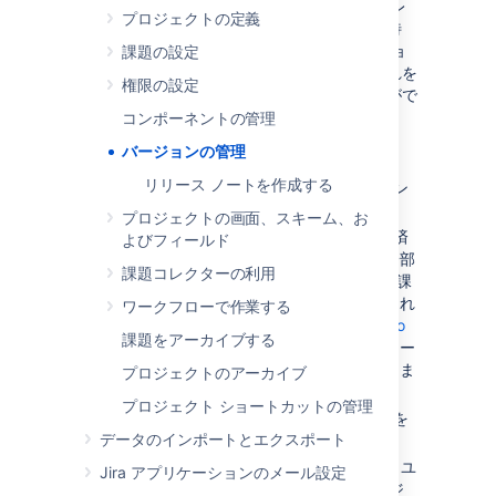
ジョンを管理する際に、たとえば、変更ログ レ
プロジェクトの定義
ポート等、数種のレポートを利用できます。特
に、変更ログ レポートは、各課題の「バージョ
課題の設定
ンの修正」フィールドによって駆動され、これを
権限の設定
使用してリリース済みバージョンのレビューがで
きます。
コンポーネントの管理
バージョンの管理
バージョンは以下のことが可能です。
リリース ノートを作成する
追加 － 課題を配置する新しいバージョン
を作成する。
プロジェクトの画面、スキーム、お
リリース済み － バージョンにリリース済
よびフィールド
みのマークをつける。これによって、一部
課題コレクターの利用
のレポート (変更ログ レポートなど ) や課
題フィールドのドロップダウンが変更され
ワークフローで作業する
ます。Jira アプリケーション を
Bamboo
課題をアーカイブする
と連携している場合、バージョンのリリー
ス時にビルドをトリガーすることもできま
プロジェクトのアーカイブ
す。
プロジェクト ショートカットの管理
スケジュール変更 － バージョンの順序を
データのインポートとエクスポート
並び替える。
アーカイブ － 変更ログ レポートと Jira ユ
Jira アプリケーションのメール設定
ーザー インターフェイス
から
古いバージ