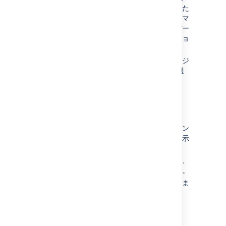
す。これらのバージョンに関連づけられた
課題はすべて更新され、「バージョンにマ
ージ」選択リストで選択された新しいバー
ジョンを反映します。マージ先のバージョ
ンは 1 つしか選択できません。
[
マージ
] ボタンを選択します。確認ページ
が表示されたら、もう一度 [
マージ
] を選
択して、操作を完了します。
バージョン詳細の編集
「バージョン」画面で、該当のバージョン
にカーソルを重ねて、鉛筆アイコンを表示
します。
これによって、バージョンの名前や説明、
リリース日を編集できるようになります。
更新
ボタンをクリックして変更を保存しま
す。
バージョンを削除する