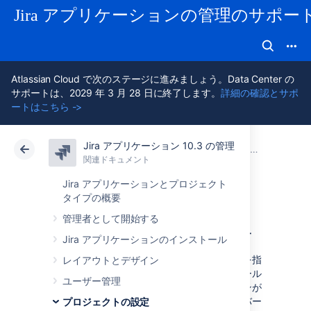
Jira アプリケーションの管理のサポー
Atlassian Cloud で次のステージに進みましょう。Data Center の
サポートは、2029 年 3 月 28 日に終了します。
詳細の確認とサポ
ートはこちら ->
Jira アプリケーション 10.3 の管理
アトラシアン サポート
Jira アプリケーション 10.3 の管理
関連ドキュメント
プロジェクト
関連ドキュメント
クラウド
Data Center 10.3
Jira アプリケーションとプロジェクト
タイプの概要
バージョンの管理
管理者として開始する
Jira アプリケーションのインストール
バージョンは時点ごとのプロジェクトの状態を指
レイアウトとデザイン
します。バージョンは、リリースのスケジュール
ユーザー管理
を立て、整理するのに役立ちます。バージョンが
作成され、それに課題が割り当てられると、バー
プロジェクトの設定