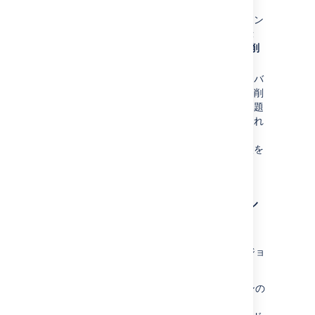
「バージョン」画面で、該当のバージョン
にカーソルを重ねて歯車アイコンを表示
し、次にドロップダウン メニューから
削
除
を選択します。
この操作によって「バージョン削除：＜バ
ージョン＞」確認ページに移動します。削
除されるバージョンと関連づけられた課題
に対する操作をここで指定できます。これ
らの課題を他のバージョンに関連づける
か、単に削除されるバージョンへの参照を
削除します。
バージョンのスケジュール
を変更する
バージョンの
スケジュール変更
により、バージョ
ンの順序が並び替えられます。
"バージョン" 画面で、該当のバージョンの