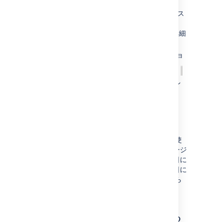
ど。
バージョンの説明（HTMLではなくテキス
ト形式）、開始日、リリース日（つまり
バージョンのリリース予定日）などの詳細
オプションを指定することもできます。
[
追加
ボタンをクリックします。バージョ
ン名の左側にある「ドラッグ」アイコン
にカーソルを重ねて、新しいバージョン
を他の位置にドラッグできます。
開始日の追加
開始日
を指定すると、バージョン レポートで使
用されます。数週間（または数ヶ月前）にバージ
ョンの計画を立てながら、実際にはリリース日に
近づくまで作業を開始しない場合、この開始日に
よって、より正確なバージョン レポートが得ら
れます。
バージョンをリリースする