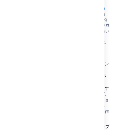
始める前に:
Jira アプリケーションを
Atlassian
Bamboo
と連携している場合、Jira でバージョ
ンをリリースする時に Bamboo ビルドを自動的
にトリガーできます。バージョンは、ビルドが成
功した場合にのみリリースされます。詳細につい
ては、「
バージョンのリリース時に Bamboo のビルドを
実行する
」を参照してください。
「バージョン」画面で、該当のバージョン
にカーソルを重ねて歯車アイコンを表示
し、次にドロップダウン メニューから
リ
リース
を選択します。
このバージョンを「修正」バージョンとす
る課題セットがある場合、必要であれば、
Jira アプリケーションで「修正」バージョ
ンを変更できます。変更の必要がなけれ
ば、これらの課題を修正することなく操作
を完了します。
バージョンのリリースを取り消すには、ドロップ