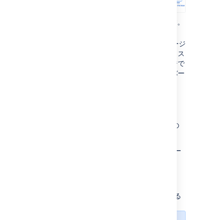
プロジェクトの名前を選択して開きます。
サイドバーで [
バージョン
] を選択しま
す
。
"
バージョン
"
ページが開いて、バージ
ョンのリストと各バージョンのステータス
が表示されます。ここから、このページで
説明されているようにプロジェクトのバー
ジョンを管理できます。
バージョン ステータス
各バージョンは、次の 4 つのうち、いずれかの
ステータスを持ちます。
リリース済み
－ バンドルされたパッケー
ジ
未リリース
－オープン パッケージ
アーカイブ済み
－ 半透明のパッケージ
期限切れ
－ リリース日が強調表示される