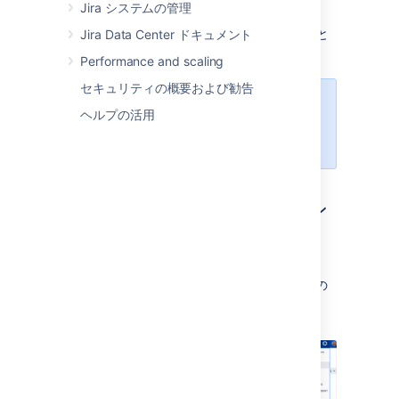
Jira システムの管理
ョンを非表示にする。
マージ － 複数のバージョンを一つにまと
Jira Data Center ドキュメント
める。
Performance and scaling
セキュリティの概要および勧告
次のすべての手順では、
ヘルプの活用
プロジェクト管理者
として Jira に
ログインする必要があります。
プロジェクトのバージョン
を管理する
画面右上で [
管理
] > [
プロジェクト
] の
順に選択します。