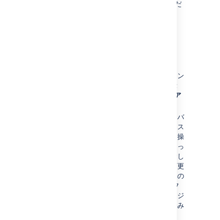
ダウンメニューから
アンリリース
を選択するだ
けです。
バージョンのアーカイブ
「バージョン」画面で、該当のバージョン
にカーソルを重ねて歯車アイコンを表示
し、次にドロップダウン メニューから
ア
ーカイブ
を選択します。
バージョン一覧で、半透明のアイコンはバ
ージョンが「アーカイブ済み」ステータス
であることを示しています。利用可能な操
作一覧は、「アーカイブ解除」操作によっ
て置き換えられます。アーカイブを解除し
ない限り、このバージョンにこれ以上変更
を加えることはできません。また、課題の
影響バージョンおよび修正バージョン フ
ィールドから既存のアーカイブ済みバージ
ョンを削除したり、新たなアーカイブ済み
バージョンを追加したりできません。