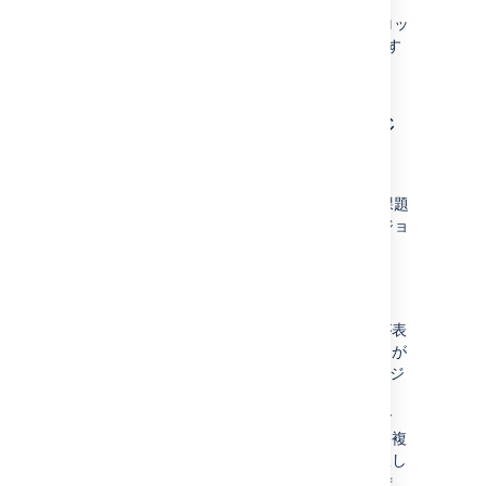
バージョンのアーカイブを取り消すには、ドロッ
プダウンメニューから
アンアーカイブ
を選択す
るだけです。
複数のバージョンをマージ
する
複数のバージョンをマージすることにより、課題
を 1 つまたは複数のバージョンから別のバージョ
ンに移動できます。
"
バージョン
" 画面の右上にある [
マー
ジ
] リンクを選択します。
「バージョンのマージ」ポップアップが表
示されます。このページには選択リストが
2 つあり、両方とも未アーカイブのバージ
ョンをすべて一覧表示します。
「バージョンからマージ」選択リストで
は、移動したい課題を含むバージョン（複
数可）を選択します。
このリストで
選択し
た
バージョン
はシステムから削除されま