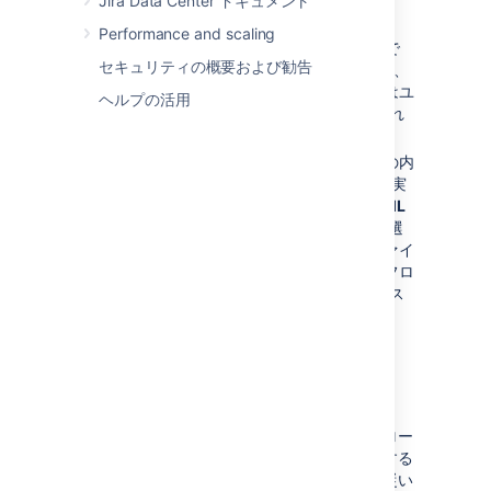
Jira Data Center ドキュメント
スを入力します。
Performance and scaling
このパスはローカル側のパスで
セキュリティの概要および勧告
なければなりません。したがって、
XML ワークフロー定義ファイルはユ
ヘルプの活用
ーザーの JIRA サーバーに配置され
ている必要があります。
XML ワークフロー定義ファイルの内
容を Jira に貼り付ける — これを実
行するには、[
ワークフローの XML
定義を貼り付るけ
] オプションを選
択し、XML ワークフロー定義ファイ
ルの内容をコピーして、[ワークフロ
ー定義 (XML)] フィールドにペース
トします。
インポート
ボタンをクリックします。
システム間のワークフローをコピーする
場合によっては、テストシステムにワークフロー
を作成して本番環境システムにそれをコピーする
と便利です。これを実行するには次の手順に従い