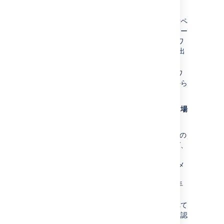
ます。
テストシステムで、
ワークフローの表示
ペ
ージに表示されるリストで、ワークフロー
の横にある
XML
リンクをクリックしてワ
ークフローを XML にエクスポートし、出
力をファイルに保存します。
本番環境で、上記のように「XML からワ
ークフローをインポートする」リンクから
ファイルをインポートします。
Jira にXML ワークフローをインポートする場
合、次の点に留意します。
Jira の XML ワークフロー定義には Jira の
メタ属性への参照が含まれます。例えば、
各ワークフロー ステップのリンク済み
Jira ステータスの ID は "jira.status.id" メ
タ属性としてステップ定義に保存されま
す。そのため、XML でワークフローを手
動で作成する場合、ワークフローを Jira
にインポートする前に、参照されるすべて
の外部エンティティが存在することを確認