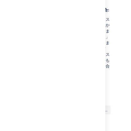
してください。
システム間でワークフローをコピーする場合:
条件、バリデータ、事後操作は、あるシス
テムでは有効だが他のシステムでは無効か
もしれないパラメータを持つことができま
す。例えば、別のシステムが「解決状況」
フィールドに異なる値を含んでいるとしま
す。「課題フィールドの更新」事後操作
が、「解決状況」フィールドに、あるシス
テムにはあるが他のシステムにはないかも
しれない値を設定するのに使用される場合
に問題になります。
最終更新日 2018 年 5 月 11 日
この内容はお役に立ちました
はい
いいえ
か?