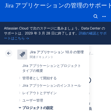
Jira アプリケーションの管理のサポー
Atlassian Cloud で次のステージに進みましょう。Data Center の
サポートは、2029 年 3 月 28 日に終了します。
詳細の確認とサポ
ートはこちら ->
Jira アプリケーション 10.0 の管理
アトラシアン サポート
Jira アプリケーション 10.0 の
関連ドキュメント
高度なワ
関連ドキュメント
クラウド
Data Center 10.0
Jira アプリケーションとプロジェクト
タイプの概要
XMLを使用しての
管理者として開始する
Jira アプリケーションのインストール
ワークフロー作成
レイアウトとデザイン
ユーザー管理
Jira のワークフロー エディタは、Jira のデータ
プロジェクトの設定
ベースに格納されている OSWorkflow XML 定義