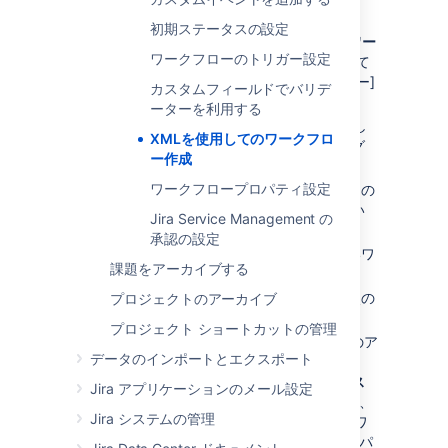
。
初期ステータスの設定
[
管理
] (
)
>
[
課題
] を選択します。[
ワー
ワークフローのトリガー設定
クフロー
] を選択し、システム内のすべて
のワークフローを表示する [ワークフロー]
カスタムフィールドでバリデ
ページを開きます。
ーターを利用する
XML からインポート
ボタンをクリックし
XMLを使用してのワークフロ
てワークフローのインポート ダイアログ
ー作成
ボックスを開きます。
ワークフロープロパティ設定
名前フィールドで、新しいワークフローの
名前を入力して (通常、2 ～ 3 語) 新しい
Jira Service Management の
ワークフローを識別します。
承認の設定
(オプション)
説明フィールドで、新しいワ
課題をアーカイブする
ークフローの詳細な説明を入力します。
ワークフローの定義オプションでは、次の
プロジェクトのアーカイブ
いずれかを実行できます。
プロジェクト ショートカットの管理
XML ワークフロー定義ファイルのア
データのインポートとエクスポート
ップロード — これを実行するに
は、
XML ファイルへの完全なパス
Jira アプリケーションのメール設定
を入力する
オプションを選択して、
Jira システムの管理
ファイルパスフィールドで XML ワ
ークフロー定義ファイルへの完全パ