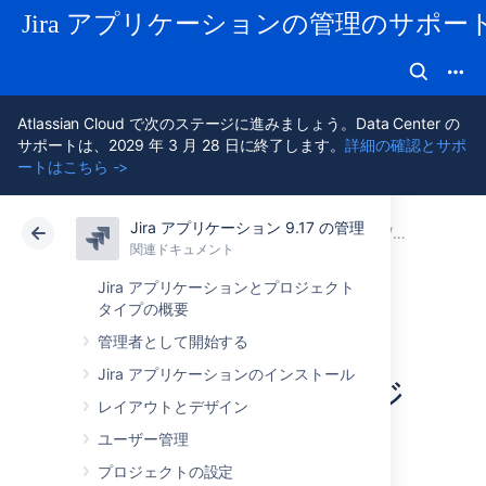
Jira アプリケーションの管理のサポー
Atlassian Cloud で次のステージに進みましょう。Data Center の
サポートは、2029 年 3 月 28 日に終了します。
詳細の確認とサポ
ートはこちら ->
Jira アプリケーション 9.17 の管理
アトラシアン サポート
Jira アプリケーション 9.17 の管理
関連ドキュメント
グローバル
関連ドキュメント
クラウド
Data Center 9.17
Jira アプリケーションとプロジェクト
タイプの概要
Amazon S3 オブジ
管理者として開始する
Jira アプリケーションのインストール
ェクト ストレージ
レイアウトとデザイン
を設定する
ユーザー管理
プロジェクトの設定