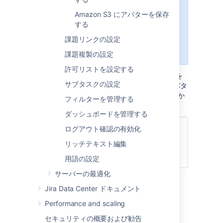
は
機能フラグの後ろにありま
Amazon S3 にアバターを保存
す。
する
Amazon S3 に添付ファイルを保
課題リンクの設定
存するように Jira を設定する方
法をご確認ください。
課題複製の設定
許可リストを設定する
次の図は、オブジェクト ストレージの仕組みを
サブタスクの設定
示しています。Jira にアップロードされたアバタ
ーは、Amazon S3 バケットに保存され、そこか
フィルターを管理する
ら取得されます。
ダッシュボードを管理する
ログアウト確認の有効化
リッチテキスト編集
用語の設定
サーバーの最適化
Jira Data Center ドキュメント
Amazon S3 が自社に最適か
Performance and scaling
どうかを確認する
セキュリティの概要および勧告