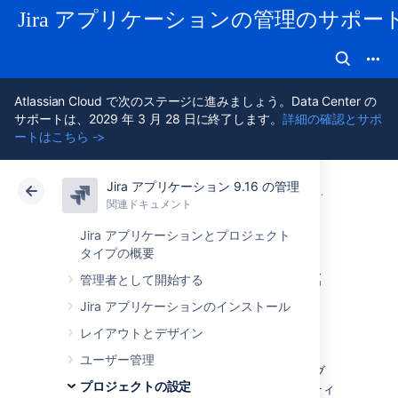
Jira アプリケーションの管理のサポー
Atlassian Cloud で次のステージに進みましょう。Data Center の
サポートは、2029 年 3 月 28 日に終了します。
詳細の確認とサポ
ートはこちら ->
Jira アプリケーション 9.16 の管理
アトラシアン サポート
Jira アプリケーション 9.16 の管理
関連ドキュメント
ワークフロ
関連ドキュメント
クラウド
Data Center 9.16
Jira アプリケーションとプロジェクト
タイプの概要
ワークフローを管
管理者として開始する
Jira アプリケーションのインストール
理する
レイアウトとデザイン
ユーザー管理
ワークフローを Jira で使用するにはアクティブ
プロジェクトの設定
化する必要があります。ワークフローのアクティ