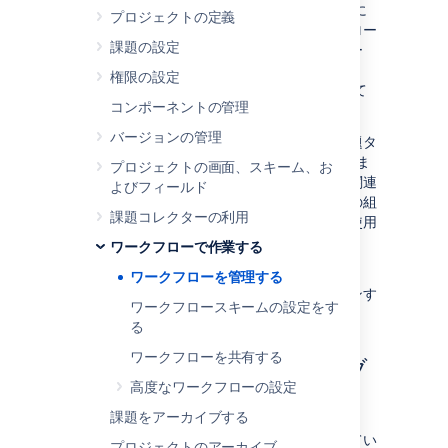
ブ化はワークフローをワークフロー スキームに
プロジェクトの定義
マップングする過程であり、その後ワークフロー
課題の設定
をプロジェクトに関連付けます。ワークフロー
スキームを構成するには、「
権限の設定
ワークフロー スキームを構成する
」を参照して
コンポーネントの管理
ください。
バージョンの管理
ワークフロースキームは、ワークフローと課題タ
イプの関係 –またはマッピング– を定義していま
プロジェクトの画面、スキーム、お
す。ワークフロースキームはプロジェクトと関連
よびフィールド
付けられていて、プロジェクトと課題タイプの組
課題コレクターの利用
み合わせに応じて、異なった​​ワークフローの使用
を可能にします。
ワークフローで作業する
次のすべての手順を行うには、
Jira 管理者
ワークフローを管理する
グローバル権限
を持つユーザーとしてログインす
ワークフロースキームの設定をす
る必要があります。
る
ワークフローを共有する
ワークフローをアクティブ
高度なワークフローの設定
化する
課題をアーカイブする
アクティブなワークフローとは現在使用されてい
プロジェクトのアーカイブ