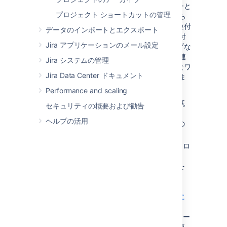
るもののことで、非アクティブなワークフローと
プロジェクト ショートカットの管理
は、どのワークフロー スキームにも関連付けら
れていない、またはどのプロジェクトにも関連付
データのインポートとエクスポート
けられていないワークフロー スキームに関連付
Jira アプリケーションのメール設定
けられいるもののことを指します。アクティブな
ワークフロー スキームとはプロジェクトに関連
Jira システムの管理
付けられているもののことで、非アクティブなワ
Jira Data Center ドキュメント
ークフロー スキームはそうでないものを指しま
す。
Performance and scaling
ワークフロー スキームを作成、または既
セキュリティの概要および勧告
存のワークフロー スキームを検索しま
ヘルプの活用
す。「
ワークフロー スキームの構成
」の
説明を参照してください。
ワークフローを使用するため、ワークフロ
ー スキームを構成します。「
ワークフロー スキームの構成
」の説明を
参照してください。
以下の「
ワークフロー スキームをプロジェクトに
関連付ける
」セクションに書かれている方法で、ワー
クフロー スキームをプロジェクトに関連