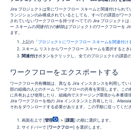
Jira プロジェクトは常にワークフロー スキームと関連付けら
ランジションのみ構成されているとしても、すべての課題がワー
されていないワークフローを持つすべてての Jira プロジェクトは 
ー スキームの
関連付け
の解除
はプロジェクトのワークフローを Ji
ます。
上記の「
プロジェクトにワークフロー スキームを関連付け
スキーム リストからワークフロー スキームを選択するとき
関連付け
ボタンをクリックし、全てのプロジェクトの課題
ワークフローをエクスポートする
ワークフロー共有機能は、異なる Jira インスタンスを利用して
部の組織の人とのチーム ワークフローの共有を実現します。この
に共有および使用したり、組織内でステージング環境から本番環
Jira ワークフローを他の Jira インスタンスと共有したり、Atlass
それをダウンロードする必要があります。この手順に従ってくだ
画面右上で [
管理
] > [
課題
] の順に選択します。
サイドバーで [
ワークフロー
] を選択します。