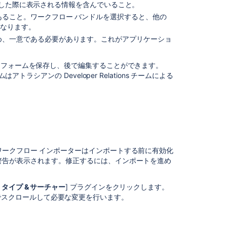
ク
 で検索した際に表示される情報を含んでいること。
フ
あること。ワークフロー バンドルを選択すると、他の
ロ
になります。
ー
め、一意である必要があります。これがアプリケーショ
を
エ
ク
。フォームを保存し、後で編集することができます。
ス
トラシアンの Developer Relations チームによる
ポ
ー
ト
す
る
ワ
ークフロー インポーターはインポートする前に有効化
ー
警告が表示されます。修正するには、インポートを進め
ク
フ
ロ
 タイプ & サーチャー
] プラグインをクリックします。
ー
でスクロールして必要な変更を行います。
を
Atlassian
Marketplace