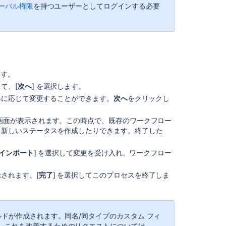
す
ーバル権限
を持つユーザーとしてログインする必要
る
ワ
ー
ク
フ
ロ
ます。
ー
て、[
次へ
] を選択します。
の
好みに応じて変更することができます。
次へ
をクリックし
カ
ス
タ
画面が表示されます。この時点で、既存のワークフロー
ム
、新しいステータスを作成したりできます。終了した
フ
ィ
インポート
] を選択して変更を受け入れ、ワークフロー
ー
ル
されます。[
完了
] を選択してこのプロセスを終了しま
ド
を
イ
ン
ルドが作成されます。同名/同タイプのカスタム フィ
ポ
。これを改善するためのリクエストについては、