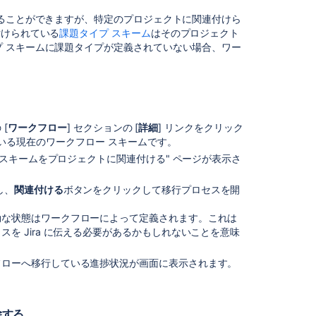
の
けることができますが、特定のプロジェクトに関連付けら
ワ
付けられている
課題タイプ スキーム
はそのプロジェクト
ー
 スキームに課題タイプが定義されていない場合、ワー
ク
フ
ロ
ー
を
管
 [
ワークフロー
] セクションの [
詳細
] リンクをクリック
理
いる現在のワークフロー スキームです。
す
 スキームをプロジェクトに関連付ける" ページが表示さ
る
ワ
し、
関連付ける
ボタンをクリックして移行プロセスを開
ー
ク
効な状態はワークフローによって定義されます。これは
フ
を Jira に伝える必要があるかもしれないことを意味
ロ
ー
フローへ移行している進捗状況が画面に表示されます。
ス
キ
ー
ム
除する