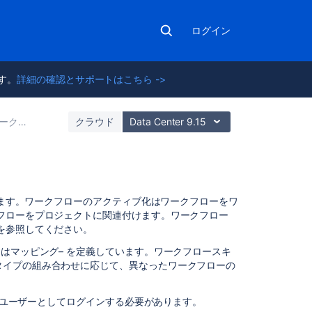
ログイン
ます。
詳細の確認とサポートはこちら ->
ローで作業する
クラウド
Data Center 9.15
こ
あります。ワークフローのアクティブ化はワークフローをワ
の
フローをプロジェクトに関連付けます。ワークフロー
ペ
を参照してください。
ー
はマッピング– を定義しています。ワークフロースキ
ジ
イプの組み合わせに応じて、異なった​​ワークフローの
の
内
容
ユーザーとしてログインする必要があります。