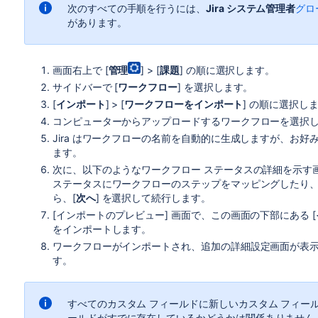
次のすべての手順を行うには、
Jira システム管理者
グロ
があります。
画面右上で [
管理
] > [
課題
] の順に選択します。
サイドバーで [
ワークフロー
] を選択します。
[
インポート
] > [
ワークフローをインポート
] の順に選択し
コンピューターからアップロードするワークフローを選択し
Jira はワークフローの名前を自動的に生成しますが、お
ます。
次に、以下のようなワークフロー ステータスの詳細を示す
ステータスにワークフローのステップをマッピングしたり
ら、[
次へ
] を選択して続行します。
[インポートのプレビュー] 画面で、この画面の下部にある [
をインポートします。
ワークフローがインポートされ、追加の詳細設定画面が表示
す。
すべてのカスタム フィールドに新しいカスタム フィー
ールドがすでに存在しているかどうかは関係ありません