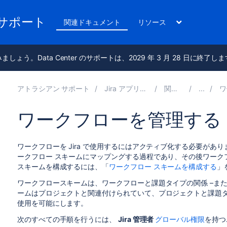
のサポート
関連ドキュメント
リソース
進みましょう。Data Center のサポートは、2029 年 3 月 28 日に終了し
アトラシアン サポート
Jira アプリケーション 9.15 の管理
関連ドキュメント
ワークフ
ワークフローを管理する
ワークフローを Jira で使用するにはアクティブ化する必要が
ークフロー スキームにマップングする過程であり、その後ワーク
スキームを構成するには、「
ワークフロー スキームを構成する
」
ワークフロースキームは、ワークフローと課題タイプの関係 –また
ームはプロジェクトと関連付けられていて、プロジェクトと課題タ
使用を可能にします。
次のすべての手順を行うには、
Jira 管理者
グローバル権限
を持つ