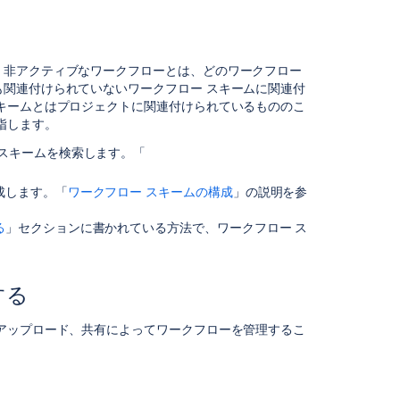
ワ
ー
ク
、非アクティブなワークフローとは、どのワークフロー
フ
関連付けられていないワークフロー スキームに関連付
ロ
キームとはプロジェクトに関連付けられているもののこ
ー
指します。
を
ア
 スキームを検索します。「
ク
。
テ
成します。「
ワークフロー スキームの構成
」の説明を参
ィ
ブ
る
」セクションに書かれている方法で、ワークフロー ス
化
す
る
する
プ
ロ
アップロード、共有によってワークフローを管理するこ
ジ
ェ
ク
ト