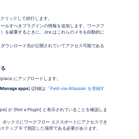
ワ
ー
ク
 をクリックして続行します。
フ
ロ
トールすべきプラグインの情報を追加します。ワークフ
ー
を破棄するときに、Jira はこれらのメモを自動的に
ス
キ
。ダウンロード先が公開されていてアクセス可能である
ー
ム
の
する
関
連
etplace にアップロードします。
付
け
[
Manage apps
] (詳細は「
Paid-via-Atlassian を登録す
を
解
除
Type] が [Not a Plugin] と表示されていることを確認しま
す
る
キスト ボックスにワークフロー エクスポートにアクセスでき
ステップ 6 で指定した場所である必要があります。
ワ
ー