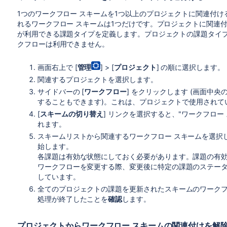
1つのワークフロー スキームを1つ以上のプロジェクトに関連付
れるワークフロー スキームは1つだけです。プロジェクトに関連
が利用できる課題タイプを定義します。プロジェクトの課題タイプ
クフローは利用できません。
画面右上で [
管理
] > [
プロジェクト
] の順に選択します。
関連するプロジェクトを選択します。
サイドバーの [
ワークフロー
] をクリックします (画面中央の
することもできます)。これは、プロジェクトで使用されて
[
スキームの切り替え
] リンクを選択すると、"ワークフロー
れます。
スキームリストから関連するワークフロー スキームを選択
始します。
各課題は有効な状態にしておく必要があります。課題の有
ワークフローを変更する際、変更後に特定の課題のステータス
しています。
全てのプロジェクトの課題を更新されたスキームのワーク
処理が終了したことを
確認
します。
プロジェクトからワークフロー スキームの関連付けを解