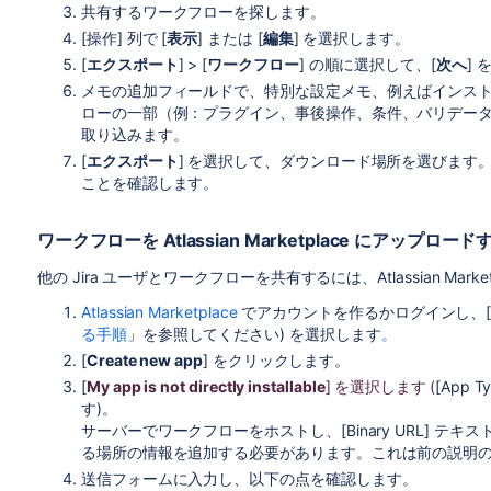
共有するワークフローを探します。
[操作] 列で [
表示
] または [
編集
] を選択します。
[
エクスポート
] > [
ワークフロー
] の順に選択して、[
次へ
]
メモの追加フィールドで、特別な設定メモ、例えばインス
ローの一部（例：プラグイン、事後操作、条件、バリデータ）
取り込みます。
[
エクスポート
] を選択して、ダウンロード場所を選びます
ことを確認します。
ワークフローを Atlassian Marketplace にアップロード
他の Jira ユーザとワークフローを共有するには、Atlassian Mark
Atlassian Marketplace
でアカウントを作るかログインし、
る手順
」を参照してください) を選択します
。
[
Create new app
] をクリックします。
[
My app is not directly installable
] を選択します
(
[App 
す)。
サーバーでワークフローをホストし、[Binary URL] テ
る場所の情報を追加する必要があります。これは前の説明の
送信フォームに入力し、以下の点を確認します。