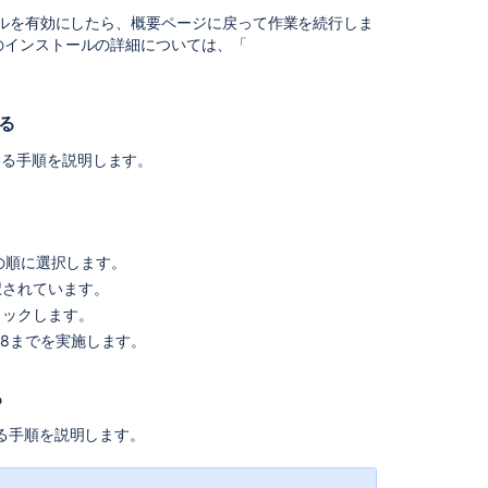
に
応するモジュールを有効にしたら、概要ページに戻って作業を続行しま
ア
のインストールの詳細については、「
ッ
プ
ロ
する
ー
ド
ポートする手順を説明します。
す
る
ワ
ー
 の順に選択します。
ク
択されています。
フ
リックします。
ロ
ー
ら8までを実施します。
を
イ
る
ン
ポ
る手順を説明します。
ー
ト