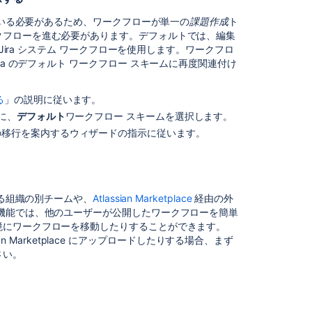
を
れている必要があるため、ワークフローが単一の
課題作成
ト
プ
クフローを進む必要があります。デフォルトでは、編集
ロ
Jira システム ワークフローを使用します。ワークフロ
ジ
ra のデフォルト ワークフロー スキームに再度関連付け
ェ
ク
ト
る
」の説明に従います。
に
に、
デフォルト
ワークフロー スキームを選択します。
関
の移行を案内するウィザードの指示に従います。
連
付
け
る
いる組織の別チームや、
Atlassian Marketplace
経由の外
プ
機能では、他のユーザーが公開したワークフローを簡単
ロ
境にワークフローを移動したりすることができます。
ジ
ian Marketplace にアップロードしたりする場合、まず
ェ
さい。
ク
ト
か
ら