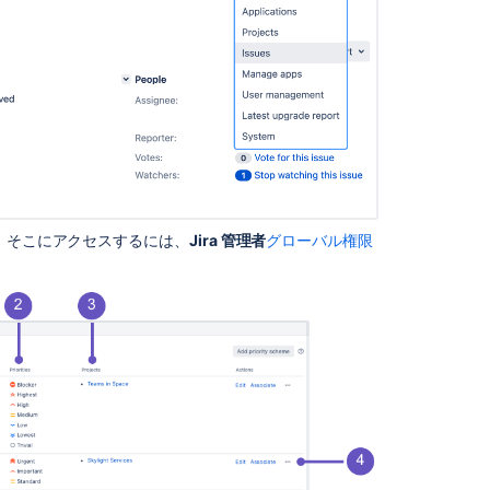
role
membership
Archiving
an
issue
Adding
custom
fields
Translating
す。そこにアクセスするには、
Jira 管理者
グローバル権限
resolutions,
priorities,
statuses,
and
issue
types
Configuring
custom
field
contexts