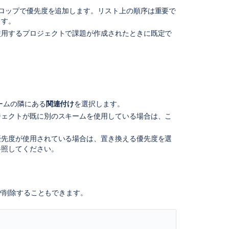
ドロップで優先度を追加します。リスト上の順序は重要で
ます。
使用するプロジェクトで課題が作成されたときに既定で
コ
ミ
ュ
ニ
ームの隣にある
関連付け
を選択します。
テ
ジェクトが既に別のスキームを使用している場合は、こ
ィ
に
質
優先度が使用されている場合は、置き換える優先度を選
問
参照してください。
び削除することもできます。