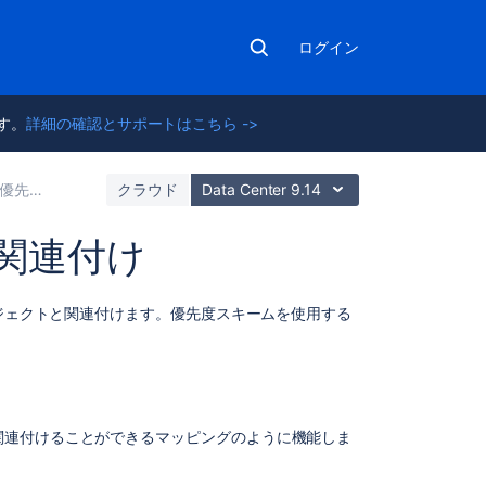
ログイン
ます。
詳細の確認とサポートはこちら ->
優先度のフィールド値を設定する
クラウド
Data Center 9.14
関連付け
関
ロジェクトと関連付けます。優先度スキームを使用する
連
コ
ン
テ
ン
関連付けることができるマッピングのように機能しま
ツ