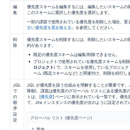
編
優先度スキームを編集するには、編集したいスキームの
集
このスキームに選択した優先度を選択します。
一部の課題で使用されている優先度を削除した場合、置
古い優先度を置き換える
」を参照してください。
削
優先度スキームを削除するには、削除したいスキームの
除
約があります。
既定の優先度スキームは編集/削除できません。
プロジェクトで使用されている優先度スキームを削除
ロジェクト
) で、スキームを使用しているプロジェ
ーム (既定スキームなど) と関連付け、削除を続行し
JQL
JQL が優先度を扱う仕組みを理解することが重要です。J
で
降順)、課題は優先度のグローバル リストにある優先度
の
トは、[
優先度
]
ページに表示されている一覧です。優先度
順
て、Jira インスタンスの優先度が次のように設定され
序
設
グローバル リスト (優先度ページ)
定
緊急