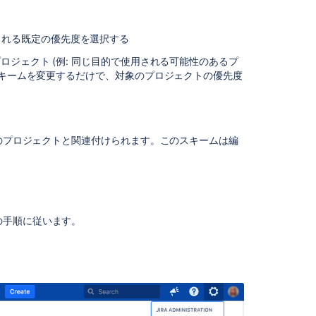
Associating
field
behavior
られる既定の優先度を選択する
with
issue
ロジェクト (例: 同じ目的で使用される可能性のあるプ
types
スキームを変更するだけで、対象のプロジェクトの優先度
Managing
your
workflows
てのプロジェクトと関連付けられます。このスキームは編
Configuring
workflow
schemes
Configuring
sub-
の手順に従います。
tasks
Managing
components
Managing
project