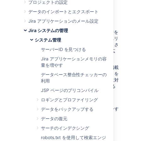
による統計情報を
プロジェクトの設定
データのインポートとエクスポート
表示する
Jira アプリケーションのメール設定
Jira システムの管理
Jira では、
インストゥルメンテーション
ページを
提供しています。このページは、Jira の管理エリ
システム管理
ア全体で表示するために「インストゥルメントさ
サーバーID を見つける
れた」 (記録された) Jira 内部のプロパティの広
範囲にわたる統計の種類を表示します。
Jira アプリケーションメモリの容
量を増やす
このページは主に、特にこのページに一覧を掲載
している一つ以上のプロパティの統計の見積りを
データベース整合性チェッカーの
依頼した場合、サポートに関する問い合わせに対
利用
するアトラシアン サポートの支援を手助けする
JSP ページのプリコンパイル
際に役立ちます。
ロギングとプロファイリング
注:
次のすべての手順では、
Jira 管理者
グローバル権限
を持つユーザーとしてログインす
データをバックアップする
る必要があります。
データの復元
上部のナビゲーション バーから [
管理者
サーチのインデクシング
] > [
システム
] を選択します。
robots.txt を使用して検索エンジ