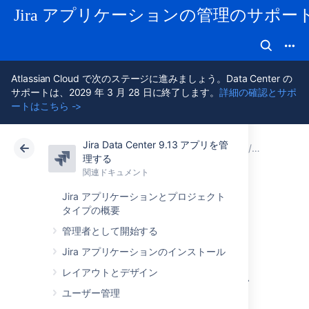
Jira アプリケーションの管理のサポー
Atlassian Cloud で次のステージに進みましょう。Data Center の
サポートは、2029 年 3 月 28 日に終了します。
詳細の確認とサポ
ートはこちら ->
Jira Data Center 9.13 アプリを管
アトラシアン サポート
Jira アプリケーション 9.13 の管理
関連ドキュメント
システム
理する
関連ドキュメント
クラウド
Data Center 9.13
Jira アプリケーションとプロジェクト
タイプの概要
Jiraアプリケーシ
管理者として開始する
ョンのインストゥ
Jira アプリケーションのインストール
レイアウトとデザイン
ルメンテーション
ユーザー管理