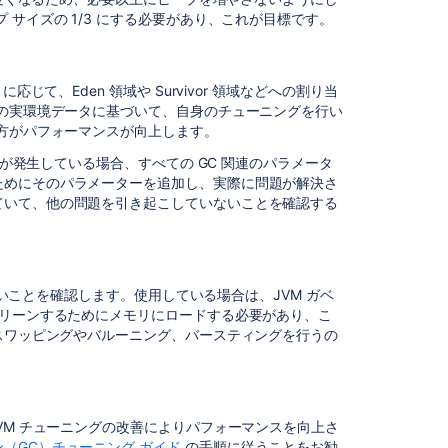
garbage
サイズの 1/3 にする必要があり、これが目標です。
collection
(GC)
overhead
in
じて、Eden 領域や Survivor 領域などへの割り当
Jira
トの実環境データに基づいて、自身のチューニングを行い
Data
く方がパフォーマンスが向上します。
Center
題が発生している場合、すべての GC 関連のパラメータ
Managing
ためにそのパラメーターを追加し、実際に問題が解決さ
garbage
ていて、他の問題を引き起こしていないことを確認する
collection
。
(GC)
overhead
in
いないことを確認します。使用している場合は、JVM ガベ
Confluence
クリーンするためにメモリにロードする必要があり、こ
Data
。スワッピングやバルーニング、バースティングを行うの
Center
Enable
Garbage
Collection
VM チューニングの改善によりパフォーマンスを向上さ
(GC)
（GC）チューニング ガイド
の手順に従うことをお勧