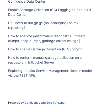
Confluence Data Center
Enable Garbage Collection (GC) Logging on Bitbucket
Data Center
Do I need to run git gc (housekeeping) on my
repository?
How to analyze performance diagnostics ( thread
dumps, heap dumps, garbage collection logs )
How to Enable Garbage Collection (GC) Logging
How to perform manual garbage collection on a
repository in Bitbucket Server
Exploring the Jira Service Management domain model
via the REST APIs
Powered by
Confluence
and
Scroll Viewport
.