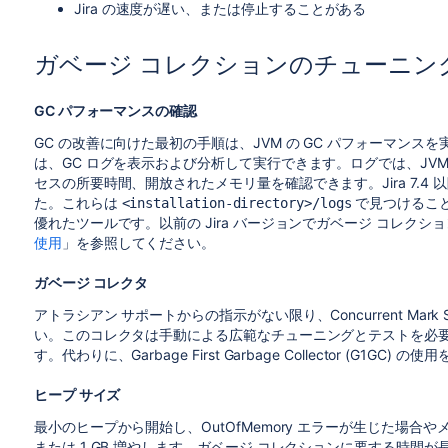
Jira の速度が遅い、または停止することがある
ガベージ コレクションのチューニン
GC パフォーマンスの確認
GC の改善に向けた最初の手順は、JVM の GC パフォーマン
は、GC ログを表示および分析して実行できます。ログでは、JV
セスの所要時間、開放されたメモリ量を確認できます。Jira 7.4
た。これらは
で見つけるこ
<installation-directory>/logs
優れたツールです。以前の Jira バージョンでガベージ コレク
使用
」を参照してください。
ガベージ コレクタ
アトラシアン サポートからの指示がない限り、Concurrent Mark
い。このコレクタは手動による広範なチューニングとテストを必
す。代わりに、Garbage First Garbage Collector (G1G
ヒープ サイズ
最小のヒープから開始し、OutOfMemory エラーが生じた場合や
または 1 GB 増やします。ガベージ コレクションに要する時