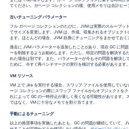
てください。ガベージ コレクションの後、使用メモリは合計ヒープ 
古いチューニング パラメーター
フル ガベージ コレクションのたびに、JVM は実際のスループットに応
てサイズを変更します。JVM は、作成、収集されるオブジェク
ます。ほとんどの場合、JVM 自身にチューニングをまかせてお
過去に JVM パラメーターを追加したことがあり、現在 GC に問
ーを削除するようお勧めします。ただし、特定の問題を解決する
れた場合は別です。また、パラメーターが今もその問題を解決し
ために、今すぐ再ベンチマークの実行を検討する必要があります
VM リソース
VM 上で Jira を実行する場合、スワップ ファイルを使用して
ージ コレクションの際にスワップ ファイルからオブジェクトを
れによって GC の一時停止が著しく長くなる可能性があります
ではなく、VM に十分なメモリを割り当てます。
手動によるチューニング
以上の推奨事項を実施したあとも、GC の問題が継続していて、J
せることが可能かどうか確認したい場合は、
ガベージコレクション