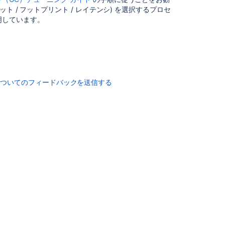
Logging
 / フットプリント / レイテンシ) を選択するプロセ
on
明しています。
Bitbucket
Data
Center
Do
I
need
についてのフィードバックを送信する
to
run
git
gc
(housekeeping)
on
my
repository?
How
to
analyze
performance
diagnostics