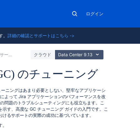
ログイン
ます。
詳細の確認とサポートはこちら ->
サーバーの最適化
クラウド
Data Center 9.13
GC) のチューニング
関
) チューニングはあまり必要としない、堅牢なアプリケーシ
連
よって Jira アプリケーションのパフォーマンスを改
コ
スの問題のトラブルシューティングにも役立ちます。こ
ン
示す、高度な GC チューニング ガイドの入門です。こ
テ
様におけるサポートの実際の成功に基づいています。
ン
す。
ツ