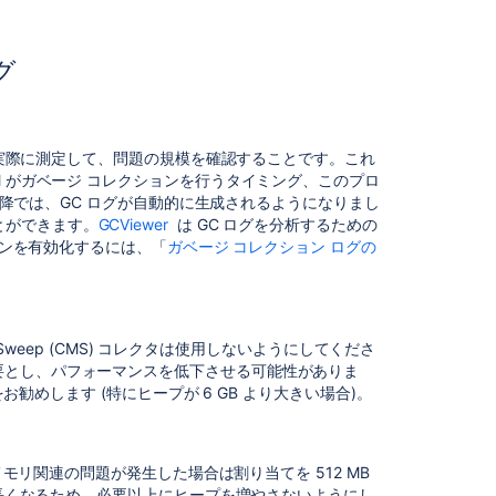
GC
log
results
グ
are
not
rendering
correctly
in
スを実際に測定して、問題の規模を確認することです。これ
log
M がガベージ コレクションを行うタイミング、このプロ
viewer
 以降では、GC ログが自動的に生成されるようになりまし
tool
とができます。
GCViewer
は GC ログを分析するための
such
ションを有効化するには、「
ガベージ コレクション ログの
as
GCviewer
Health
 Sweep (CMS) コレクタは使用しないようにしてくださ
Check:
要とし、パフォーマンスを低下させる可能性がありま
Explicit
C) の使用をお勧めします (特にヒープが 6 GB より大きい場合)。
Garbage
Collection
Managing
メモリ関連の問題が発生した場合は割り当てを 512 MB
high
間が長くなるため、必要以上にヒープを増やさないようにし