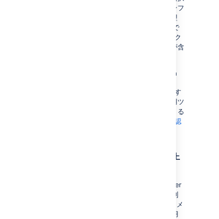
することもできます。これにより、最新のインフ
ラストラクチャを使用しながら、データを管理
し、コンプライアンス ニーズを満たすことがで
きます。Helm チャートには独自のライフサイク
ルがあるため、アップデートには特定の機能が含
まれて、自動的にアップグレードされます。
Helm チャートは、Atlassian Data Center 製品
(Jira、Confluence、Bitbucket、Bamboo、
Crowd) を Kubernetes クラスターにデプロイす
るために必要な基本の構成要素を提供し、運用ツ
ールや自動化ツールと統合する機能を利用できる
ようになります。
Helm チャートの詳細をご確認
ください。
Docker イメージを使用して俊敏性を向上
させる
開発をスピードアップするために、Data Center
の強化された
Docker コンテナー イメージ
を利
用することができます。Docker コンテナー イメ
ージを Data Center デプロイの一部として使用