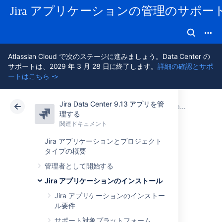
Jira アプリケーションの管理のサポー
Atlassian Cloud で次のステージに進みましょう。Data Center の
サポートは、2029 年 3 月 28 日に終了します。
詳細の確認とサポ
ートはこちら ->
Jira Data Center 9.13 アプリを管
アトラシアン サポート
Jira アプリケーション 9.13 の管理
関連ドキュメント
Jira アプリケーションのインストール
理する
関連ドキュメント
クラウド
Data Center 9.13
Jira アプリケーションとプロジェクト
タイプの概要
Jira Data Center を
管理者として開始する
Kubernetes クラス
Jira アプリケーションのインストール
Jira アプリケーションのインストー
タで実行する
ル要件
サポート対象プラットフォーム