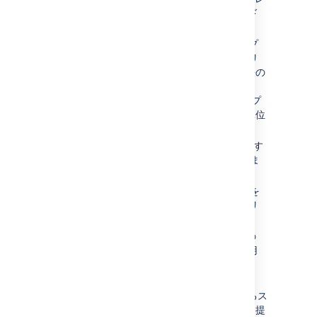
スを提供して、アプリ ノード間のロード
バランシングを有効にします。
Pod
— 1 つ以上のコンテナーのグループ
です。共有ストレージとネットワーク リ
ソースに加えて、コンテナーの実行方法の
仕様を備えています。Pod は、
Kubernetes で作成して管理できる、デプ
ロイ可能な最小のコンピューティング単位
です。
StatefulSets
(sts) — 永続状態を必要とす
る
Pod 一式
のデプロイと拡張を管理しま
す。
PersistentVolume
(pv) — 永続データを
格納するホスト マシン上の「物理」ボリ
ュームです。
PersistentVolumeClaim
(pvc)—1 つの
pod
(場合によっては複数の pod) で使用
される永続ボリューム (PV) を保有しま
す。
StorageClass
(sc) — 管理者が提供するス
トレージの「クラス」を記述する方法を提