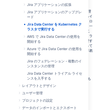
機能の仕組み
Jira アプリケーションの拡張
Kubernetes はコンテナー化されたアプリの管理
Jira アプリケーションのアップグレ
を自動化します。コンテナーおよび基盤となるイ
ード
ンフラストラクチャを管理し、スケーリング、ロ
Jira Data Center を Kubernetes ク
ールアウト、ロールバックなどを自動化する、一
ラスタで実行する
元的なコントロール プレーンを提供します。こ
のプラットフォームは基盤となるインフラストラ
AWS で Jira Data Center の使用を
クチャを抽象化し、コンテナーとアプリを管理す
開始する
る統合的な方法を提供するため、開発者にとって
Azure で Jira Data Center の使用を
はアプリの大規模な構築、デプロイ、実行が容易
開始する
になります。
Jira のフェデレーション - 複数のイ
ンスタンスの管理
Kubernetes を使用する理由
Jira Data Center トライアル ライセ
ンスを入手する
Kubernetes は、次のような多くのメリットをも
たらす強力なプラットフォームです
。
レイアウトとデザイン
アジリティの向上
ユーザー管理
簡素化された管理
プロジェクトの設定
デプロイの自動化
データのインポートとエクスポート
コンテナーの自動運用