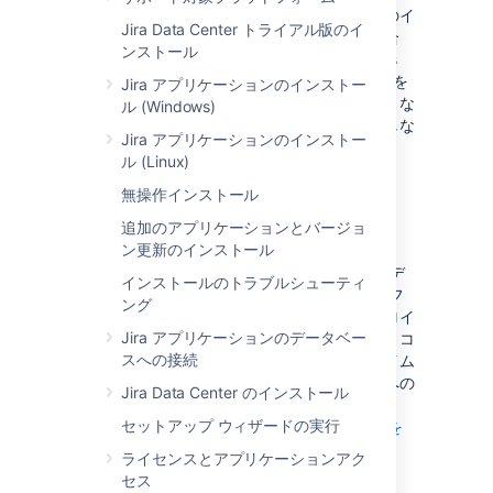
オンプレミス型の環境を運用していて、最新の
イ
Jira Data Center トライアル版のイ
ンフラストラクチャ
の採用を検討している場合
ンストール
は、Atlassian Data Center 製品を Kubernetes
クラスターにデプロイできます。Kubernetes を
Jira アプリケーションのインストー
活用することで、組織の規制要件を損なうことな
ル (Windows)
く、大規模な管理エクスペリエンスを簡素化しな
Jira アプリケーションのインストー
がら、
チーム間の俊敏性を高めることができま
ル (Linux)
す。
無操作インストール
Kubernetes とは?
追加のアプリケーションとバージョ
ン更新のインストール
Kubernetes (K8s) は、可用性の高い、迅速なデ
インストールのトラブルシューティ
プロイとコンテナー オーケストレーションのフ
ング
レームワークです。これを使用すると、デプロイ
Jira アプリケーションのデータベー
を 1 か所で簡単に管理および自動化できます。コ
スへの接続
ンテナーを多用するため、アプリはダウンタイム
なしで最新の状態に保たれ、必要な依存関係への
Jira Data Center のインストール
安全で信頼性の高いアクセスが常に確保されま
セットアップ ウィザードの実行
す。
詳細は、Kubernetes の公式 Web サイトを
ご確認ください。
ライセンスとアプリケーションアク
セス