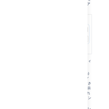
Kubernetes クラスターにデプロイする場合の
ア
ーキテクチャ概要を下記に示します
。
製品のデプロイには、次の Kubernetes エンティ
ティが必要です。
Ingress と Ingress コントローラー
(ing)
— Ingress はトラフィック ルーティング
のルールを定義して、リクエストが送信さ
れる Kubernetes クラスター内の場所を示
します。Ingress コントローラーは、これ
らのルールの履行を担当するコンポーネン
トです。
Service
(svc) — Pod 一式に単一のアドレ