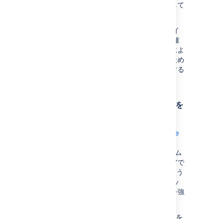
すると、ワークフローを合理化および自動化して
時間を大幅に短縮できます。
必要な構成を定義したら、デプロイ ライフサイ
クルの各段階でコマンド ラインから環境の正確
なレプリカを即座にデプロイできます。これによ
り、重要性の高い作業を継続的に前進させるため
に必要な俊敏性と、時間の経過とともに進化する
組織の開発戦略に柔軟に対応できます。
Kubernetes のデプロイ アーキテクチャを
学習する
Kubernetes クラスタは、
Amazon EKS
、
Azure
Kubernetes Service
、
Google Kubernetes
Engine
、またはカスタム オンプレミス システム
などの管理対象環境です。独自のハードウェアで
Data Center インストールを行う場合と同じよう
に、ユーザー管理、中央ログ ストレージ、バッ
クアップ戦略、監視をセットアップすることを強
くお勧めします。
Helm チャートを使用して Data Center アプリを