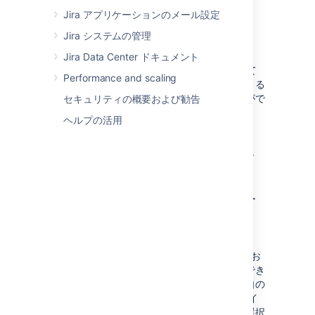
セキュリティ強化
Jira アプリケーションのメール設定
アップグレードとロールバックの加速
Jira システムの管理
スケーラビリティと回復力の向上
Jira Data Center ドキュメント
さらに、シンプルな YAML ファイルを使用して
Performance and scaling
インフラストラクチャをコードとして管理できる
ため、不必要なリソースの消費を減らすことがで
セキュリティの概要および勧告
きます。
ヘルプの活用
アトラシアンが Kubernetes
と連携する仕組み
ヘルム チャートで Kubernetes を管理す
る
製品のデプロイに役立つように、Data Center
Helm チャートが作成されています。これは、お
客様のビジネス固有のニーズに合わせて設定でき
るカスタマイズ可能なテンプレートです。独自の
ハードウェアで実行するか、
クラウド
プロバイ
ダーのインフラストラクチャで実行するかを選択