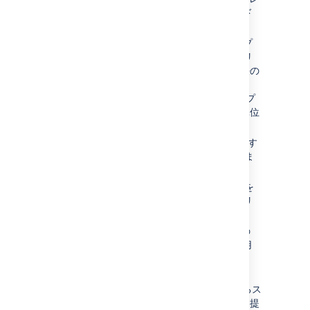
スを提供して、アプリ ノード間のロード
バランシングを有効にします。
Pod
— 1 つ以上のコンテナーのグループ
です。共有ストレージとネットワーク リ
ソースに加えて、コンテナーの実行方法の
仕様を備えています。Pod は、
Kubernetes で作成して管理できる、デプ
ロイ可能な最小のコンピューティング単位
です。
StatefulSets
(sts) — 永続状態を必要とす
る
Pod 一式
のデプロイと拡張を管理しま
す。
PersistentVolume
(pv) — 永続データを
格納するホスト マシン上の「物理」ボリ
ュームです。
PersistentVolumeClaim
(pvc)—1 つの
pod
(場合によっては複数の pod) で使用
される永続ボリューム (PV) を保有しま
す。
StorageClass
(sc) — 管理者が提供するス
トレージの「クラス」を記述する方法を提