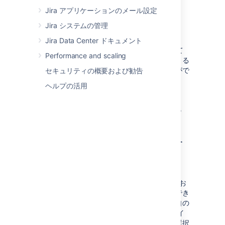
セキュリティ強化
Jira アプリケーションのメール設定
アップグレードとロールバックの加速
Jira システムの管理
スケーラビリティと回復力の向上
Jira Data Center ドキュメント
さらに、シンプルな YAML ファイルを使用して
Performance and scaling
インフラストラクチャをコードとして管理できる
ため、不必要なリソースの消費を減らすことがで
セキュリティの概要および勧告
きます。
ヘルプの活用
アトラシアンが Kubernetes
と連携する仕組み
ヘルム チャートで Kubernetes を管理す
る
製品のデプロイに役立つように、Data Center
Helm チャートが作成されています。これは、お
客様のビジネス固有のニーズに合わせて設定でき
るカスタマイズ可能なテンプレートです。独自の
ハードウェアで実行するか、
クラウド
プロバイ
ダーのインフラストラクチャで実行するかを選択