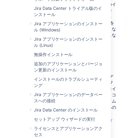
オンプレミス型の環境を運用していて、最新の
イ
Jira Data Center トライアル版のイ
ンフラストラクチャ
の採用を検討している場合
ンストール
は、Atlassian Data Center 製品を Kubernetes
クラスターにデプロイできます。Kubernetes を
Jira アプリケーションのインストー
活用することで、組織の規制要件を損なうことな
ル (Windows)
く、大規模な管理エクスペリエンスを簡素化しな
Jira アプリケーションのインストー
がら、
チーム間の俊敏性を高めることができま
ル (Linux)
す。
無操作インストール
Kubernetes とは?
追加のアプリケーションとバージョ
ン更新のインストール
Kubernetes (K8s) は、可用性の高い、迅速なデ
インストールのトラブルシューティ
プロイとコンテナー オーケストレーションのフ
ング
レームワークです。これを使用すると、デプロイ
Jira アプリケーションのデータベー
を 1 か所で簡単に管理および自動化できます。コ
スへの接続
ンテナーを多用するため、アプリはダウンタイム
なしで最新の状態に保たれ、必要な依存関係への
Jira Data Center のインストール
安全で信頼性の高いアクセスが常に確保されま
セットアップ ウィザードの実行
す。
詳細は、Kubernetes の公式 Web サイトを
ご確認ください。
ライセンスとアプリケーションアク
セス