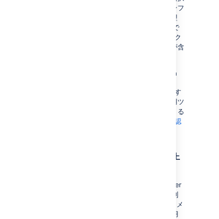
することもできます。これにより、最新のインフ
ラストラクチャを使用しながら、データを管理
し、コンプライアンス ニーズを満たすことがで
きます。Helm チャートには独自のライフサイク
ルがあるため、アップデートには特定の機能が含
まれて、自動的にアップグレードされます。
Helm チャートは、Atlassian Data Center 製品
(Jira、Confluence、Bitbucket、Bamboo、
Crowd) を Kubernetes クラスターにデプロイす
るために必要な基本の構成要素を提供し、運用ツ
ールや自動化ツールと統合する機能を利用できる
ようになります。
Helm チャートの詳細をご確認
ください。
Docker イメージを使用して俊敏性を向上
させる
開発をスピードアップするために、Data Center
の強化された
Docker コンテナー イメージ
を利
用することができます。Docker コンテナー イメ
ージを Data Center デプロイの一部として使用