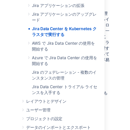
機能の仕組み
Jira アプリケーションの拡張
Kubernetes はコンテナー化されたアプリの管理
Jira アプリケーションのアップグレ
を自動化します。コンテナーおよび基盤となるイ
ード
ンフラストラクチャを管理し、スケーリング、ロ
Jira Data Center を Kubernetes ク
ールアウト、ロールバックなどを自動化する、一
ラスタで実行する
元的なコントロール プレーンを提供します。こ
のプラットフォームは基盤となるインフラストラ
AWS で Jira Data Center の使用を
クチャを抽象化し、コンテナーとアプリを管理す
開始する
る統合的な方法を提供するため、開発者にとって
Azure で Jira Data Center の使用を
はアプリの大規模な構築、デプロイ、実行が容易
開始する
になります。
Jira のフェデレーション - 複数のイ
ンスタンスの管理
Kubernetes を使用する理由
Jira Data Center トライアル ライセ
ンスを入手する
Kubernetes は、次のような多くのメリットをも
たらす強力なプラットフォームです
。
レイアウトとデザイン
アジリティの向上
ユーザー管理
簡素化された管理
プロジェクトの設定
デプロイの自動化
データのインポートとエクスポート
コンテナーの自動運用