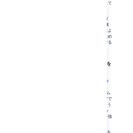
すると、ワークフローを合理化および自動化して
時間を大幅に短縮できます。
必要な構成を定義したら、デプロイ ライフサイ
クルの各段階でコマンド ラインから環境の正確
なレプリカを即座にデプロイできます。これによ
り、重要性の高い作業を継続的に前進させるため
に必要な俊敏性と、時間の経過とともに進化する
組織の開発戦略に柔軟に対応できます。
Kubernetes のデプロイ アーキテクチャを
学習する
Kubernetes クラスタは、
Amazon EKS
、
Azure
Kubernetes Service
、
Google Kubernetes
Engine
、またはカスタム オンプレミス システム
などの管理対象環境です。独自のハードウェアで
Data Center インストールを行う場合と同じよう
に、ユーザー管理、中央ログ ストレージ、バッ
クアップ戦略、監視をセットアップすることを強
くお勧めします。
Helm チャートを使用して Data Center アプリを