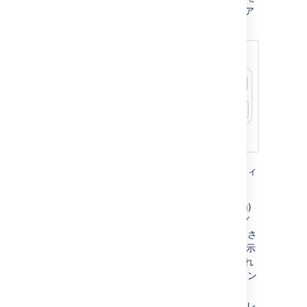
Kubernetes クラスターにデプロイする場合の
ア
ーキテクチャ概要を下記に示します
。
製品のデプロイには、次の Kubernetes エンティ
ティが必要です。
Ingress と Ingress コントローラー
(ing)
— Ingress はトラフィック ルーティング
のルールを定義して、リクエストが送信さ
れる Kubernetes クラスター内の場所を示
します。Ingress コントローラーは、これ
らのルールの履行を担当するコンポーネン
トです。
Service
(svc) — Pod 一式に単一のアドレ