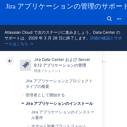
Jira アプリケーションの管理のサポー
Atlassian Cloud で次のステージに進みましょう。Data Center の
サポートは、2029 年 3 月 28 日に終了します。
詳細の確認とサポ
ートはこちら ->
Jira Data Center および Server
アトラシアン サポート
Jira アプリケーション 9.12 の管理
関連ドキュメント
Jira アプリケーションのインストール
9.12 アプリケーションの管理
関連ドキュメント
クラウド
Data Center 9.12
Jira アプリケーションとプロジェクト
タイプの概要
Jira Data Center を
管理者として開始する
Kubernetes クラス
Jira アプリケーションのインストール
Jira アプリケーションのインストー
タで実行する
ル要件
サポート対象プラットフォーム