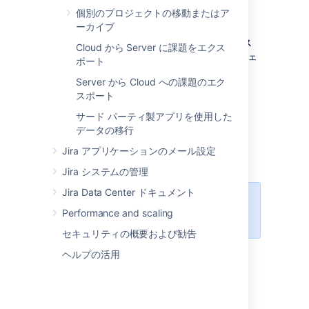
としてログインします。
Trac
個別のプロジェクトの移動またはア
ーカイブ
[
管理
] (
)
>
[
システム
] を選択します。
[
インポートとエクスポート
] > [
外部シス
Cloud から Server に課題をエクス
テム インポート
] を選択して外部プロジェ
ポート
クトのインポート ページを開きます。
Server から Cloud への課題のエク
インポートのファイル形式として [CSV]
スポート
または [JSON] を選択します。
サード パーティ製アプリを使用した
以下について詳細をご覧ください。
データの移行
JSON からのデータのインポート
Jira アプリケーションのメール設定
CSVからのデータのインポート
Jira システムの管理
Jira Data Center ドキュメント
コメントをインポートする
ための代
Performance and scaling
替方法もあります。
セキュリティの概要および勧告
ヘルプの活用
最終更新日: 2023 年 12 月 13 日