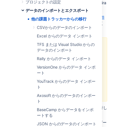
プロジェクトの設定
これは、データを CSV または JSON 形式で Jira
にインポートすることで可能です。
データのインポートとエクスポート
アトラシアンのウェブサイトでは、
他の課題
他の課題トラッカーからの移行
トラッカーから Jira に移行
する主な理由のいく
CSVからのデータのインポート
つかを紹介しています。
Excel からのデータ インポート
TFS または Visual Studio からの
Jira 8.4 以降では、特定のアプリ専
データのインポート
用の組み込みのインポーターのサポ
ートが廃止されます。
Rally からのデータ インポート
該当するアプリのリストをご確
VersionOne からのデータ インポ
認ください。
ート
Asana
YouTrack からのデータ インポー
ただし、CSV または JSON 形式を
Bitbucket
ト
使用して引き続き Jira にデータを
Bugzilla
インポートできます。
Axosoft からのデータのインポー
FogBugz
ト
GitHub
データをインポートするには、次の手順を実行し
BaseCamp からデータをインポ
Mantis
ます。
ートする
Pivotal Tracker
Jira 管理者
グローバル権限
を持つユーザー
JSON からのデータのインポート
Redmine