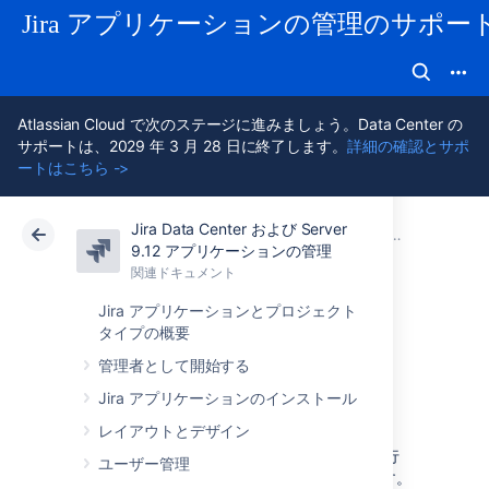
Jira アプリケーションの管理のサポー
Atlassian Cloud で次のステージに進みましょう。Data Center の
サポートは、2029 年 3 月 28 日に終了します。
詳細の確認とサポ
ートはこちら ->
Jira Data Center および Server
アトラシアン サポート
Jira アプリケーション 9.12 の管理
関連ドキュメント
データのインポートとエクスポート
9.12 アプリケーションの管理
関連ドキュメント
クラウド
Data Center 9.12
Jira アプリケーションとプロジェクト
タイプの概要
他の課題トラッカ
管理者として開始する
ーからの移行
Jira アプリケーションのインストール
レイアウトとデザイン
別の課題追跡アプリケーションから Jira に移行
ユーザー管理
する際に、データを移行したい場合があります。