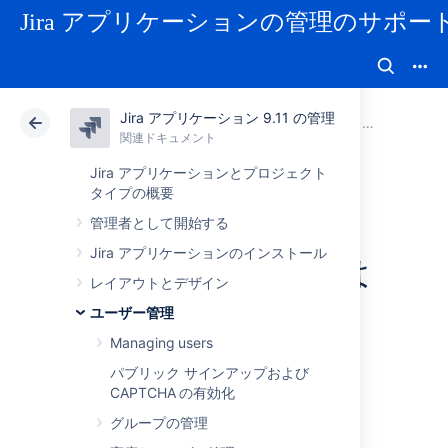
Jira アプリケーションの管理のサポー
Jira アプリケーション 9.11 の管理
アトラシアン サポート
Jira アプリケーション 9.11 の管理
関連ドキュメント
ユーザー デ
関連ドキュメント
クラウド
Data Center 9.11
Jira アプリケーションとプロジェクト
タイプの概要
ユーザー管理のた
管理者として開始する
Jira アプリケーションのインストール
めに Crowd または
レイアウトとデザイン
別の Jira アプリケ
ユーザー管理
Managing users
ーションに接続す
パブリック サインアップおよび
CAPTCHA の有効化
る
グループの管理