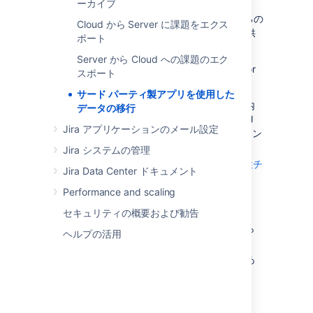
ーカイブ
ートナーは、Jira インスタンス間でプロジェク
ト、設定、および目的の付属データを転送するの
Cloud から Server に課題をエクス
に役立つ
Configuration Manager
アプリ
を提供
ポート
しています。
Server から Cloud への課題のエク
次のような場合は、Configuration Manager for
スポート
Jira (CMJ) が
強力
なオプションとなります。
サード パーティ製アプリを使用した
インスタンス ヘルスを保護するアプリ内
データの移行
セーフガードに優先順位を付ける。CMJ
Jira アプリケーションのメール設定
を通じて特定の変更を防止し、インスタン
ス ヘルスが保護されるようにする
Jira システムの管理
CMJ に付属する
Power Admin
と
統合性チ
Jira Data Center ドキュメント
ェック
の恩恵を受けたい
Performance and scaling
アプリ データを移動する必要がある
速度を重要視する
セキュリティの概要および勧告
アプリのユーザー インターフェイスから
ヘルプの活用
設定を直接変換または編集したい
アプリのクラウド バージョンが必要であ
る