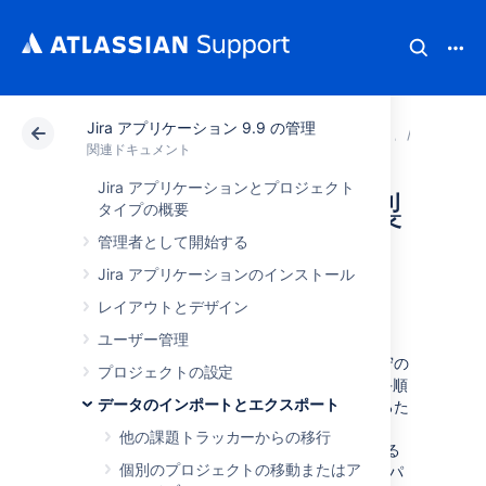
Jira アプリケーション 9.9 の管理
アトラシアン サポート
関連ドキュメント
Jira ア
データ
関連ドキュメント
Jira アプリケーションとプロジェクト
サード パーティ製
タイプの概要
管理者として開始する
アプリを使用した
Jira アプリケーションのインストール
データの移行
レイアウトとデザイン
ユーザー管理
組織の拡大、ハードウェアやライセンスの保守の
プロジェクトの設定
簡素化、Jira のすべての変更を検証する追加手順
データのインポートとエクスポート
の実行などを実現する場合、データを移行するた
めの明確なパスが必要になります。このため、
他の課題トラッカーからの移行
Platinum Marketplace パートナーの 1 社である
個別のプロジェクトの移動またはア
Appfire
との
連携をサポート
しています。このパ