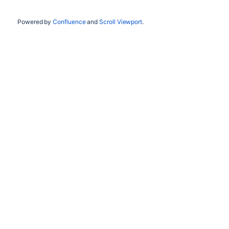
Powered by
Confluence
and
Scroll Viewport
.