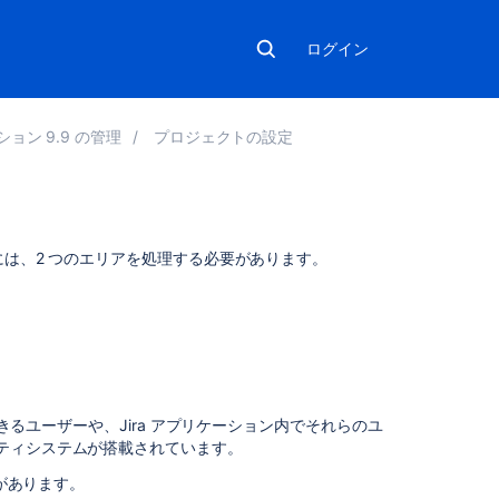
ログイン
ション 9.9 の管理
プロジェクトの設定
こ
には、2 つのエリアを処理する必要があります。
の
ペ
ー
ジ
の
内
容
できるユーザーや、Jira アプリケーション内でそれらのユ
ティシステムが搭載されています。
Jira
ア
プがあります。