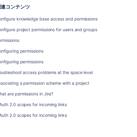
の
関連コンテンツ
管
理
onfigure knowledge base access and permissions
プ
nfigure project permissions for users and groups
ロ
ジ
ermissions
ェ
nfiguring permissions
ク
ト
nfiguring permissions
へ
の
oubleshoot access problems at the space level
匿
名
sociating a permission scheme with a project
ア
at are permissions in Jira?
ク
セ
uth 2.0 scopes for incoming links
ス
の
uth 2.0 scopes for incoming links
許
可