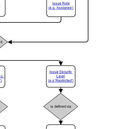
ョ
ン
外
部
環
境
に
セ
キ
ュ
リ
テ
ィ
を
設
定
す
る
こ
の