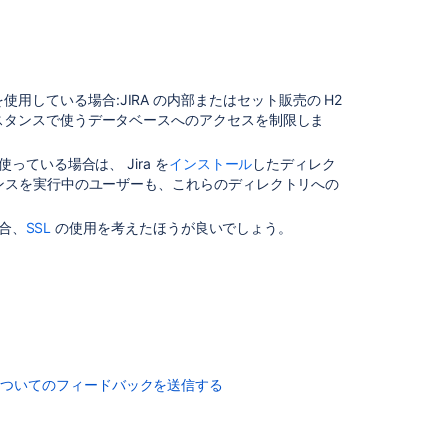
プ
ロ
ジ
ェ
ク
を使用している場合:JIRA の内部またはセット販売の H2
ト
インスタンスで使うデータベースへのアクセスを制限しま
権
限
使っている場合は、 Jira を
インストール
したディレク
を
スタンスを実行中のユーザーも、これらのディレクトリへの
管
理
す
場合、
SSL
の使用を考えたほうが良いでしょう。
る
プ
ロ
ジ
ェ
ク
ト
についてのフィードバックを送信する
ロ
ー
ル