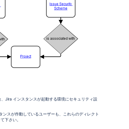
セ
ク
シ
ョ
ン
の
項
目
グ
ロ
ー
バ
ル
権
限
を
、Jira インスタンスが起動する環境にセキュリティ設
管
理
スタンスが作動しているユーザーも、これらのディレクト
す
して下さい。
る