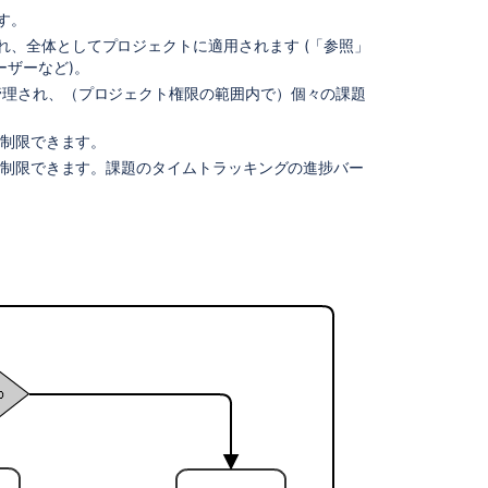
プ
す。
リ
れ、全体としてプロジェクトに適用されます (「参照」
ケ
ーザーなど)。
ー
シ
管理され、（プロジェクト権限の範囲内で）個々の課題
ョ
ン
 制限できます。
内
 を制限できます。課題のタイムトラッキングの進捗バー
の
権
限
の
設
定
図:
人
と
パ
ー
ミ
ッ
シ